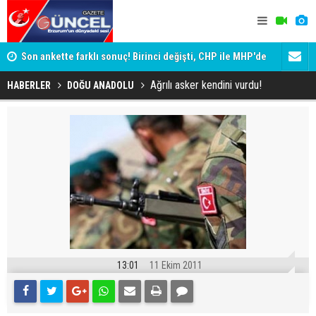
ik
Son ankette farklı sonuç! Birinci değişti, CHP ile MHP'de
Erzurum'da 
büyük kayıp
Ağrılı asker kendini vurdu!
HABERLER
DOĞU ANADOLU
13:01
11 Ekim 2011