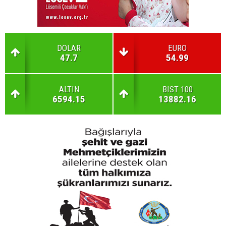
DOLAR
EURO
47.7
54.99
ALTIN
BIST 100
6594.15
13882.16