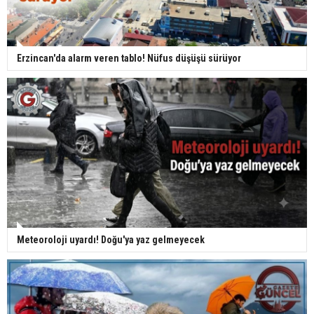
Erzincan'da alarm veren tablo! Nüfus düşüşü sürüyor
Meteoroloji uyardı! Doğu'ya yaz gelmeyecek