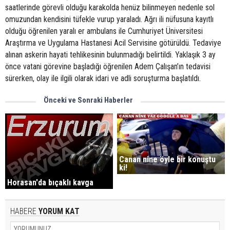
saatlerinde görevli olduğu karakolda henüz bilinmeyen nedenle sol
omuzundan kendisini tüfekle vurup yaraladı. Ağrı ili nüfusuna kayıtlı
olduğu öğrenilen yaralı er ambulans ile Cumhuriyet Üniversitesi
Araştırma ve Uygulama Hastanesi Acil Servisine götürüldü. Tedaviye
alınan askerin hayati tehlikesinin bulunmadığı belirtildi. Yaklaşık 3 ay
önce vatani görevine başladığı öğrenilen Adem Çalışan’ın tedavisi
sürerken, olay ile ilgili olarak idari ve adli soruşturma başlatıldı.
Önceki ve Sonraki Haberler
Canan nine öyle bir konuştu
ki!
Horasan'da bıçaklı kavga
HABERE
YORUM KAT