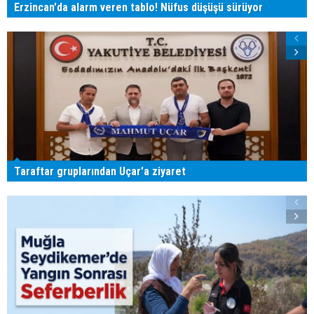
Erzincan'da alarm veren tablo! Nüfus düşüşü sürüyor
Taraftar gruplarından Uçar'a ziyaret