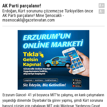
AK Parti parçalanır!
A+
Erdoğan, Kürt sorununu çözemezse Türkiye’den önce
A-
AK Parti parçalanır! Mine Şenocaklı -
msenocakli@gazetevatan.com
Erzurum Güncel- 41 yıl boyunca MİT’te çalışmış, en kanlı çatışmaların yaşandığı dönemde Diyarbakır’da görev yapmış, şimdi Kürt sorununa barışçıl çözüm için çabalayan MİT eski Müsteşar Yardımcısı Cevat Öneş, umutlu ama ihtiyatlı konuşuyor: “Türkiye Kürt meselesini çözmeye hazır. Önümüzde tarihi bir fırsat var, ama zaman çok dar. Aman Habur gibi hazırlıksız yakalanmayalım! Zira Erdoğan Kürt sorununu çözemezse Türkiye parçalanır. Ama ülkeden önce parçalanacak olan kendi partisi olacaktır!” Aman! Habur gibi hazırlıksız yakalanmayalım... Habur’dan sonra her şey tersine gitmişti... Uzun süren bir sessizlik önce... Sonra hükümet ve BDP arasında gerginlik... Ya iktidar sertleşiyordu ya da BDP... Gerilim dağda da kendini gösteriyordu! Olan yine Mehmetçik’e oluyordu, elbette dağda ölen gençlere ve hepsinin ailelerine... Hele Uludere’den sonra ipler kopma noktasına gelmişti. Sorumluların cezalandırılmaması bir yana, Başbakan’dan beklenen özrün bir türlü gelmemesi çözüm umutlarını tümüyle söndürmüştü. Ama birden bire rüzgar tersine döndü! Beklenmedik bir şekilde umutları yeşerten CHP oldu. CHP lideri Kemal Kılıçdaroğlu, Başbakan’dan “Kürt sorununu birlikte çözelim” diye randevu talep etti. Hemen kabul gördü. Şaşırtıcı, ama bir o kadar da destek bulan bir gelişme oldu bu. Tabii ki MHP’nin beklenen tepkileri haricinde!.. Derken, yine şaşırtan ama umutları daha da artıran bir demeç geldi, Kürt siyasetinin simge ismi Leyla Zana’dan; “Kürt sorununu Erdoğan çözer!” Her ne kadar BDP lideri Selahattin Demirtaş, “Başbakan’dan umut saflıktır” dese de, bu sözü tartışılamadan yeni bir açıklama daha geldi. Kürtler’i sevindiren oldukça radikal bir açıklama... Başbakan Yardımcısı Bülent Arınç’tan; “Abdullah Öcalan’a ev hapsi konuşulabilir!” Tabii ki bir önkoşulla, PKK’nın silah bırakması kaydıyla... Habur öncesi sürecin bile önüne geçecek formüller gündemde... Umut var, ama korku da var, ya bu çabalar da boşuna gider, her şey tersine dönerse diye... Bu bıçak sırtı sürecin bir değerlendirmesini yapmak için 41 yıl boyunca MİT’te çalışmış, en kanlı çatışmaların yaşandığı dönemde Diyarbakır’da görev yapmış, şimdi sivil oluşum Ekopolitik içinde Kürt sorununa barışçıl çözüm için çabalayan MİT eski Müsteşar Yardımcısı Cevat Öneş ile konuştum. O da herkes gibi umutlu, ama aynı oranda ihtiyatlı... “Şartlar hazır, aman Habur’daki gibi hazırlıksız yakalanmayalım” diyor öncelikle... Umutlu; “Türkiye Kürt meselesini çözmeye hazır. Toplumsal talepler bu istikamette... Sadece bu hazır potansiyeli şekillendirecek nitelikli siyasete ihtiyacımız var” diyor ve ekliyor; “Önümüzde tarihi bir fırsat var, ama zaman çok dar.” Şartların olgunlaşmış olduğu tespiti kadar önemli bir tespit daha yapıyor Öneş; “Başbakan Erdoğan Kürt meselesini ancak demokratik adımlarla çözebilir. Milliyetçilik ya da Türk-İslam sentezi yaklaşımıyla meseleye çözüm getirilemediğini gördük.” Öneş’e göre; eğer AK Parti iktidarı bu son fırsatı kullanamazsa, ilk darbeyi AKP yiyecek, ama tabii ki kaybeden Türkiye olacak. - İlk adımı CHP attı, ikinci adım Leyla Zana’dan geldi. Üçüncü adım da Bülent Arınç’tan. Nasıl yorumluyorsunuz bu süreci? Son gelişmeleri üç ana başlıkta ele almak gerekiyor. Birincisi; yaşananlar Türkiye’nin siyasal süreciyle bağlantılı. Yani önümüzdeki yerel seçimler, cumhurbaşkanlığı seçimi, sonra genel seçimler, bu arada başkanlık meselesi, CHP’nin bu süreç içinde yeni bir arayış çıkışı. İkincisi; AK Parti’nin bütünlüğünü koruyabilme meselesi. Tabii ki bu süreçte terörün devam etmesi siyasi iktidarın geleceği için ciddi risklerden biri. Eğer bir çözüm süreci başlatılabilirse siyasi iktidar veya Erdoğan bakımından ciddi bir ivme söz konusu olacak. Üçüncüsü de; Suriye-İran ekseni ve Sünni-Şii çatışmaları içersindeki bölgede yeni oluşan riskler karşısında Kürt siyasetinin kazandığı önem... Bölgesel ve küresel güçler tarafından PKK’nın tekrar araçsallaştırılma meselesi olarak gündeme gelmesi, PKK’nın burada yeni boşluklar bulma arayışı... Ve tüm bunlar içersinde Türkiye’nin jeopolitik açıdan önemini korumakta oluşu ve Türkiye-ABD ilişkilerindeki karşılıklı dayanışmanın sürüyor oluşu... - ABD’li diplomatların BDP ve Zana’yla görüşerek “Bağımsız Kürt devleti hayal. Sorunun şiddetle çözülmeyeceği ortaya çıktı. PKK’yı silah bırakmaya teşvik edin!” diye iki net mesaj verdikleri, Zana’nın bu mesajdan sonra harekete geçtiği söyleniyor... Aslında düğmeye basan Amerika mı? Amerika bu meselede önemli aktörlerden biri. Hatta neticeyi tayin edebilecek en önemli aktörlerden biri ama ben bu meseleyi doğrudan Amerika’ya bağlamayı doğru bulmuyorum. O tip net bilgilere de sahip değiliz zaten. Sorunun çözümünü Türkiye dinamikleri dayatıyor. Yalnız çözümün standartları bakımından Türkiye siyasetleri buna cevap vermekte zorlanıyor. İktidarıyla, muhalefetiyle... Tabii ki farklı derecelerde. Ve burada önemli aktörler şimdi çıkışlarını yapıyor. İktidar bir çözüm arayışı içinde. CHP yeni bir çıkış yapmak, çözüme destek olmak ve yeni bir ivme kazanmak istiyor. Kürt siyasetinde ise Leyla Zana tabii ki bağımsız kimliğiyle önemli bir aktör. Hem BDP-PKK ekseninde, hem de BDP-PKK eksenini aşan tüm Kürtler ve Kürt siyasal hareketleri bakımından saygın bir isim. Uluslararası alanda da güven duyulan bir kişilik. Sanıyorum ki tecrübeleri sebebiyle yeni bir iklim yaratmada taşın altına elini koyma ihtiyacını duyuyor. - Peki siz Zana’dan böyle bir açıklama bekler miydiniz? Zaman zaman çok sert açıklamaları da olmuştu. Leyla Zana’nın sert söylemleri var ama özellikle son yıllardaki tavrı bize bağımsızlığını korumak istediğini gösteriyor. O bakımdan bu açıklamalarını, Kürt siyasetiyle Türk siyaseti arasındaki buluşmaya katkı sunma arayışı diye özetleyebiliriz. Leyla Zana, “Ben Erdoğan’ın bu işi çözeceğine inanıyorum” derken, burada Başbakan’a kişisel yaklaşımdan ziyade, Başbakan’ın iktidar partisi olarak sahip olduğu yüzde 50’yi aşan oy desteğine ve çözüm potansiyelinin gücüne inandığını söylüyor. Çünkü çözüm için ciddi bir toplumsal desteğin olması gerekiyor. Ve siyasi iktidarın başı olarak Başbakan’ın otoritesi ve karizmasıyla bu potansiyel güce sahip olduğunu söylüyor. Bu arada bunu ifade ederken AKP politikalarının eleştirisini de yapıyor. “KCK’lı olmadığını bildiğim birçok arkadaşım ve Kürt siyasetçi içerde” diyor. Olumlu adımları da söylüyor. AKP’nin 2002’de iktidar oluşundan itibaren Kürt meselesinin çözümünde veya haklar meselesinde olumlu adımlar atıldığını söylüyor ki, özellikle PKK-BDP çizgisinde bu konuda AK Parti’ye karşı bir negatif yaklaşım var. Bunu ifade ederken bu PKK-BDP çizgisinin AK Parti’ye yaklaşımına bir yumuşak eleştiri getiriyor. Çözümün parametrelerini ifade ederken “Terör ve Kürtler meselesi yanyana getirilmemelidir” diyor. Özellikle siyasi iktidarın hâlâ BDP’ye ve PKK’ya karşı kullandığı dile eleştiri getiriyor. Ve meseleye bir terör meselesi olarak değil, bir Kürt siyasi hareketinin siyasi mücadelesi olarak baktığını ifade ediyor. “Kürt kimliğine anayasal güvence getirilmeli” derken de, sanıyorum bunu bir etnik temel üzerinde değil, gerek etnik, gerek inanç, gerek farklı kültürel yapılar olsun, bunların hiçbirine ayrıcılık tanımayan, hak eşitliğine dayanan bir vatandaşlık kavramına işaret etmek istiyor. Ayrıca eğitim hakkı meselesinin temel unsur olduğunu ifade ediyor. Ve Kürtçe seçmeli ders girişiminin meseleyi çözümleyici olmadığını ama olumlu bir adım olduğunu, esas meselenin elbette eğitim hakkı konusunda şekillenmesi gerektiğini işaret ediyor. Bir son mesele, ki bu çok önemli, PKK-BDP çizgisine karşı çok ciddi bir eleştiri getiriyor. PKK’nın 1999’da Öcalan’ın yakalanmasından itibaren ‘Bağımsız Birleşik Kürdistan Stratejisi’ yerine ‘Birlikte Yaşama Stratejisi’ni kabul etmesi sebebiyle silahlı mücadelenin gündemden çıkması gerektiğini ifade ediyor. - Siz de geçen sene yaptığımız söyleşide “Bu sorunu Erdoğan çözebilir” demiştiniz. Ama sonra Erdoğan’ın söylemi sertleşti. Peki sizce ne oldu da bu değişiklik yaşandı? Ve eğer bu fırsat da kaçarsa ne olur? Şu var; Türkiye Kürt meselesini çözmediği ve toplumsal konsensüsü sağlamadığı sürece ihtiyaç duyduğu yeni anayasayı yapamaz ve demokratikleşme sürecinde mesafe alamaz. Ayrıca 30 senelik bir silahlı mücadele bize çok büyük kayıplar verdirdi. Gerek Kürt gerekse Türkiye siyasetleri açısından artık tahammül edilmez bir noktaya gelindi. Ancak silahsız mücadeleye geçişin koşulları çok önemli. Artık AK Parti’nin ideolojik yapısına göre ya da CHP’nin ideolojik yapısına göre ya da BDP’nin marjinal isteklerine ve ideolojik yapısına göre çözüm olamaz. Çözüm için en geniş yelpazede asgari müşterekleri bulabilmek gerekiyor ve bunun da kriterleri belli. Ancak evrensel değerlerle, yani Avrupa Birliği İnsan Hakları Sözleşmesi’nin kriterleri çerçevesinde şekillenen bir anayasa ve hukuk sistemiyle çözüme ulaşılabilir. Buna paralel olarak da önce silahların susmasını ve sonra teslimini gerektiren bir projeyi hayata geçirmeyi ciddi şekilde planlamak ve bu çerçevede siyasi adımları atmak gerekiyor. Tabii ki burada CHP’nin desteği hayati ve çok önemli. Bunun yanında siyasi iktidarın parlamento çatısı altında BDP’yi de bu meselenin çözümüne katması çok önemli. Oysa BDP’yi dışlayan bir yapı var. Özellikle Silvan saldırısından itibaren AK Parti’nin devam eden güvenlikçi zihniyetini mutlaka değiştirmesi gerekiyor. Yeni bir bakışla siyasete ağırlık vererek BDP, CHP ve siyasi iktidar ortaklığıyla hem çözüm sürecinde devamlılık sağlamak hem de yeni anayasanın inşasında bu üçlünün demokratik dinamiği yakalama gibi bir perspektifi oluşturması gerekiyor. - Peki ya bu başarılamazsa? Gerek siyasi iktidar, gerek tüm Türkiye siyasetleri biliyorlar ki artık bardak doldu, taşıyor ve bu taşmanın yarattığı sonuçlar çok acı olacak. Sorumluluk duyan herkes bunu vicdanında, zihninde hissediyor. Ama Türkiye siyasetlerinin bazı tabuları, korkuları var, Kürt-Türk ayrışması gibi... Ve gündelik kısa vadeli siyasi iktidar veya lider çıkar çatışmalarının, saray kavgalarının yarattığı sonuçlar var. Bunları Türkiye siyasetçileri aşmakta zorlanıyor, ama