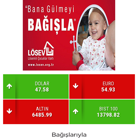
DOLAR
EURO
47.58
54.93
ALTIN
BIST 100
6485.99
13798.82