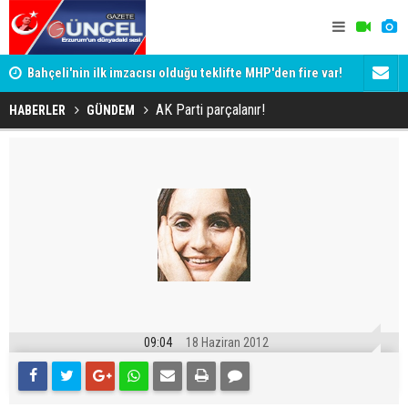
Bahçeli'nin ilk imzacısı olduğu teklifte MHP'den fire var!
İşte imzalamayan o isim
ADALET BAK
Siyaset-Sermaye Çizgisinde Haklılığın Resmi: Selami
KİM KORU
AK Parti parçalanır!
HABERLER
GÜNDEM
Altınok ve Kirli İlişkiler Ağı
09:04
18 Haziran 2012