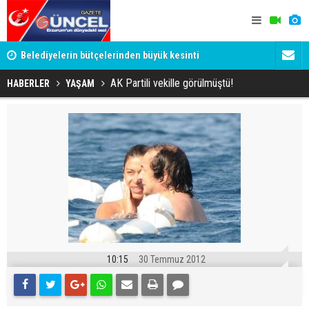
YU
Belediyelerin bütçelerinden büyük kesinti
Palandöken
AK Partili vekille görülmüştü!
HABERLER
YAŞAM
10:15
30 Temmuz 2012