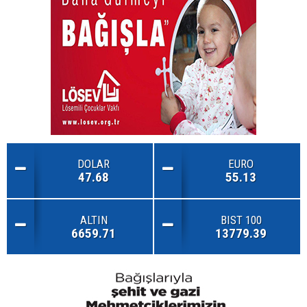
DOLAR
EURO
47.68
55.13
ALTIN
BIST 100
6659.71
13779.39