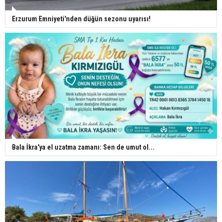
Erzurum Emniyeti'nden düğün sezonu uyarısı!
Bala İkra'ya el uzatma zamanı: Sen de umut ol...