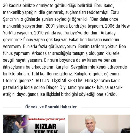
30 kadınla birlikte emniyete götürüldüğü belirtildi. Ebru Şancı,
mankenlik yaptığını dile getirerek, suçlamaları reddetmişti. Ebru
Şancı'nın, o günlerde şunları söylediği öğrenildi: "Ben daha önce
mankenlik yapıyordum. 2001 yılında Londra'ya taşındım. 2006'da New
York'ta yaşadım. 2010 yılında ise Türkiye'ye döndüm. Arkadaş
çevremde fuhuş yapan çok kişi var. Fakat ben bunların isimlerini
veremem. Bunlarla fazla görüşmüyorum. Benim tarifem yoktur. Ben
fuhuş yapmam. Arkadaşlar aracılığıyla tanışmış olduğum kişilerle
sevgili hayatı yaşarım. Bir süre boyunca da ev kirası ve benzeri
ihtiyaçlarımı bu arkadaşlarım karşılar. Sevgililerimle kendi adresimde
birlikte olmam. Tatil kentlerine gideriz. Kulüplere gider, eğleniriz.
Otellere gideriz." 'BÜTÜN İLİŞKİMİ KESTİM' Ebru Şancı'nın kadın
pazarladığı iddia edilen Dinçer D.'yi tanıdığını ancak fuhuşa aracılık
ettiğini duyduğunda ise ilişkisini bitirdiğini söylediği öne sürüldü.
Önceki ve Sonraki Haberler