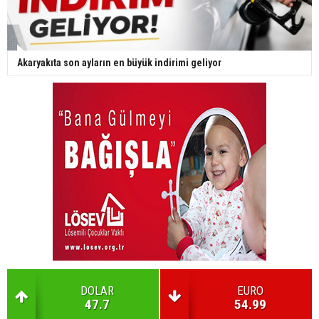
Akaryakıta son ayların en büyük indirimi geliyor
DOLAR
EURO
47.7
54.99