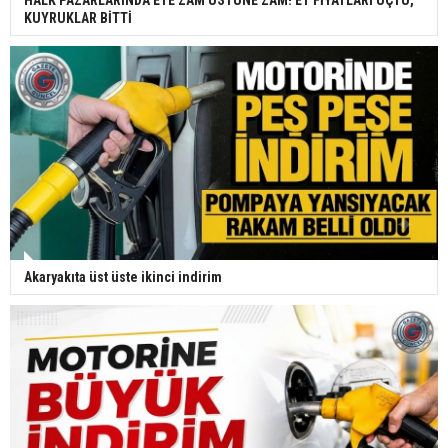
HALK PAZARLARINDA ETE ZAM ÜSTÜNE ZAM! ET FİYATLARI UÇTU,
KUYRUKLAR BİTTİ
Akaryakıta üst üste ikinci indirim