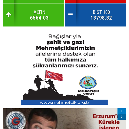
ALTIN
BIST 100
6564.03
13798.82