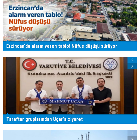
Erzincan'da alarm veren tablo! Nüfus düşüşü sürüyor
Taraftar gruplarından Uçar'a ziyaret