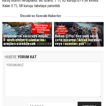
kuruş indirim hesaplandı. Bu tutarın, 1 TL 62 kuruşu ÖTV'ye kesildi.
Kalan 5 TL 58 kuruşu tabelaya yansıtıldı.
Önceki ve Sonraki Haberler
Milyonlarca sürücüye müjde:
Bakan Çiftçi'den yeni nesil
B sınıfı ehliyeti olanlar bu
çete yorumu: "Ahlak kuralları
araçları sürebilecek
veya raconları yok"
HABERE
YORUM KAT