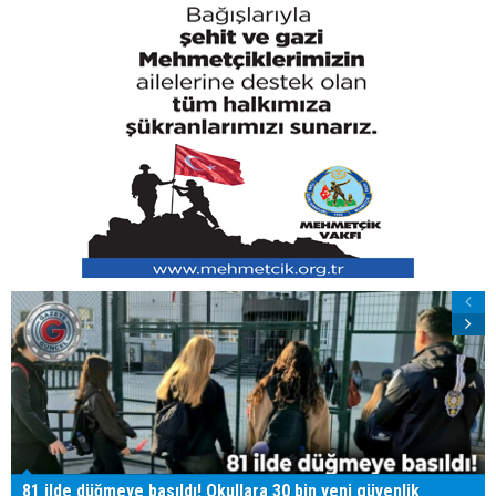
81 ilde düğmeye basıldı! Okullara 30 bin yeni güvenlik