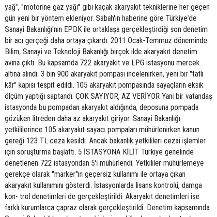
yağ", "motorine gaz yağı" gibi kaçak akaryakıt tekniklerine her geçen
gün yeni bir yöntem ekleniyor. Sabah'ın haberine göre Türkiye'de
Sanayi Bakanlığı'nın EPDK ile ortaklaşa gerçekleştirdiği son denetim
bir acı gerçeği daha ortaya çıkardı. 2011 Ocak-Temmuz döneminde
Bilim, Sanayi ve Teknoloji Bakanlığı birçok ilde akaryakıt denetim
avına çıktı. Bu kapsamda 722 akaryakıt ve LPG istasyonu mercek
altına alındı. 3 bin 900 akaryakıt pompası incelenirken, yeni bir "tatlı
kâr" kapısı tespit edildi. 105 akaryakıt pompasında sayaçların eksik
ölçüm yaptığı saptandı. ÇOK SAYIYOR, AZ VERİYOR Yani bir vatandaş
istasyonda bu pompadan akaryakıt aldığında, deposuna pompada
gözüken litreden daha az akaryakıt giriyor. Sanayi Bakanlığı
yetkililerince 105 akaryakıt sayacı pompaları mühürlenirken kanun
gereği 123 TL ceza kesildi. Ancak bakanlık yetkilileri cezai işlemler
için soruşturma başlattı. 5 İSTASYONA KİLİT Türkiye genelinde
denetlenen 722 istasyondan 5'i mühürlendi. Yetkililer mühürlemeye
gerekçe olarak "marker"ın geçersiz kullanımı ile ortaya çıkan
akaryakıt kullanımını gösterdi. İstasyonlarda lisans kontrolü, damga
kon- trol denetimleri de gerçekleştirildi. Akaryakıt denetimleri ise
farklı kurumlarca çapraz olarak gerçekleştirildi. Denetim kapsamında