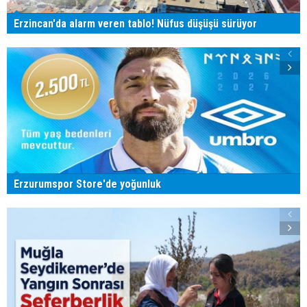
Erzincan'da alarm veren tablo! Nüfus düşüşü sürüyor
Erzurumspor Store'de yoğunluk