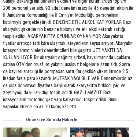
Sanayi Bakanlığı'nın denetim ekipleri ve diğer kurumlardan toplam
208 personel yer aldı. 90 adet denetim aracı ile 45 denetim ekibin ile
İl Jandarma Komutanlığı ile İl Emniyet Müdürlüğü personelinin
katılımıyla gerçekleştirildi. BENZİNE ETİL ALKOL KATIYORLAR Bazı
akaryakıt şirketlerinin benzine kolonya ve etil alkol katarak sattığı
tespit edildi. AKARYAKITTA OYUNLAR OYNANIYOR Akaryakıtta
fiyatlar arttıkça tatlı kâra ulaşmak isteyenlerin sayısı artıyor. Akaryakıt
istasyonlarının hileleri denetimcileri bile şaşırttı. JET YAKITI DA
KULLANILIYOR Bır akaryakıt dağıtım şirketi, havalimanında uçaklara
satılan ÖTV'den muaf jet yakıtını usulsüz belgelerle satın aldı. Sonra
da bayileri aracılığı ile pompadan sattı. Bu şekilde şirket litrede 2.5
liradan fazla para kazandı. MUTFAK YAĞI BİLE VAR Denetımlerde az
da olsa dönemsel fiyatlara bağlı olarak akaryakıtta bitkisel yağ ve
zeytinyağı da kullanıldığı tespit edildi. GAZLI MAZOT Bazı
istasyonların motorine gaz yağı karıştırdığı tespit edildi. Bunu
yapanlar litrede en az 70 kuruş kâr etti.
Önceki ve Sonraki Haberler