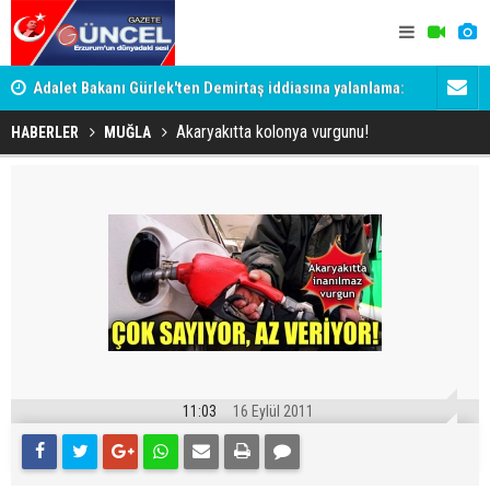
Adalet Bakanı Gürlek'ten Demirtaş iddiasına yalanlama:
Dadaş 2.ha
Böyle bir açıklama yapmadım
Akaryakıtta kolonya vurgunu!
HABERLER
MUĞLA
11:03
16 Eylül 2011