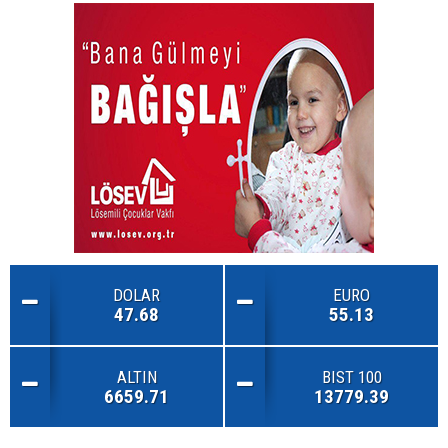
DOLAR
EURO
47.68
55.13
ALTIN
BIST 100
6659.71
13779.39