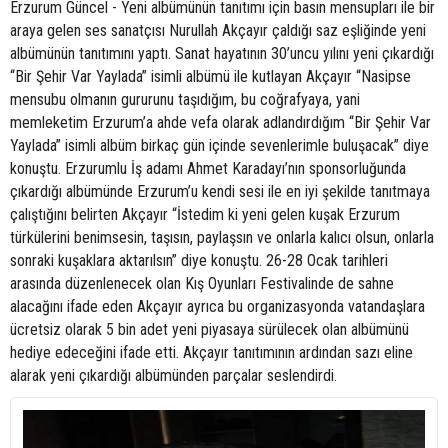
Erzurum Güncel - Yeni albümünün tanıtımı için basın mensupları ile bir
araya gelen ses sanatçısı Nurullah Akçayır çaldığı saz eşliğinde yeni
albümünün tanıtımını yaptı. Sanat hayatının 30’uncu yılını yeni çıkardığı
“Bir Şehir Var Yaylada” isimli albümü ile kutlayan Akçayır “Nasipse
mensubu olmanın gururunu taşıdığım, bu coğrafyaya, yani
memleketim Erzurum’a ahde vefa olarak adlandırdığım “Bir Şehir Var
Yaylada” isimli albüm birkaç gün içinde sevenlerimle buluşacak” diye
konuştu. Erzurumlu İş adamı Ahmet Karadayı’nın sponsorluğunda
çıkardığı albümünde Erzurum’u kendi sesi ile en iyi şekilde tanıtmaya
çalıştığını belirten Akçayır “İstedim ki yeni gelen kuşak Erzurum
türkülerini benimsesin, taşısın, paylaşsın ve onlarla kalıcı olsun, onlarla
sonraki kuşaklara aktarılsın” diye konuştu. 26-28 Ocak tarihleri
arasında düzenlenecek olan Kış Oyunları Festivalinde de sahne
alacağını ifade eden Akçayır ayrıca bu organizasyonda vatandaşlara
ücretsiz olarak 5 bin adet yeni piyasaya sürülecek olan albümünü
hediye edeceğini ifade etti. Akçayır tanıtımının ardından sazı eline
alarak yeni çıkardığı albümünden parçalar seslendirdi.