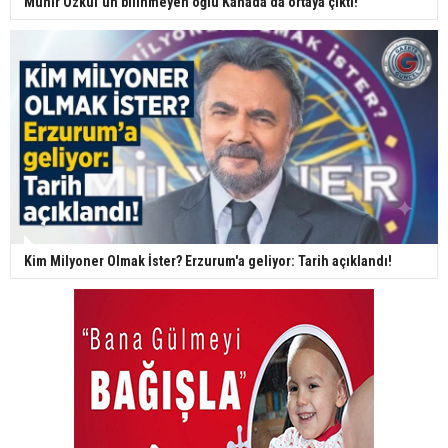
Münir Özkul’un bilinmeyen oğlu Kanada'da ortaya çıktı!
Kim Milyoner Olmak İster? Erzurum'a geliyor: Tarih açıklandı!