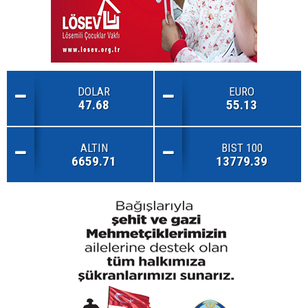
DOLAR
EURO
47.68
55.13
ALTIN
BIST 100
6659.71
13779.39