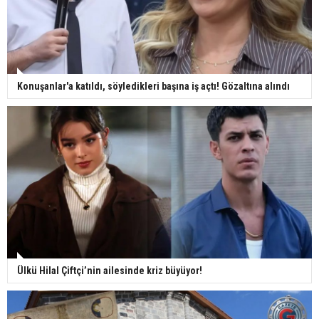
Konuşanlar'a katıldı, söyledikleri başına iş açtı! Gözaltına alındı
Ülkü Hilal Çiftçi’nin ailesinde kriz büyüyor!