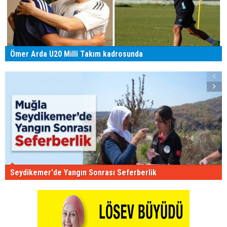
Ömer Arda U20 Millî Takım kadrosunda
Seydikemer'de Yangın Sonrası Seferberlik