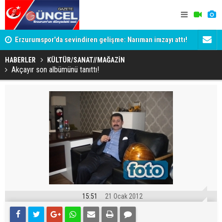
Erzurumspor'da sevindiren gelişme: Narıman imzayı attı!
Terörsüz Tü
Komisyonu'
HABERLER
KÜLTÜR/SANAT//MAĞAZİN
Akçayır son albümünü tanıttı!
15:51
21 Ocak 2012