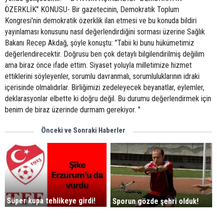
ÖZERKLİK" KONUSU- Bir gazetecinin, Demokratik Toplum
Kongresi'nin demokratik özerklik ilan etmesi ve bu konuda bildiri
yayınlaması konusunu nasıl değerlendirdiğini sorması üzerine Sağlık
Bakanı Recep Akdağ, şöyle konuştu: "Tabii ki bunu hükümetimiz
değerlendirecektir. Doğrusu ben çok detaylı bilgilendirilmiş değilim
ama biraz önce ifade ettim. Siyaset yoluyla milletimize hizmet
ettiklerini söyleyenler, sorumlu davranmalı, sorumluluklarının idraki
içerisinde olmalıdırlar. Birliğimizi zedeleyecek beyanatlar, eylemler,
deklarasyonlar elbette ki doğru değil. Bu durumu değerlendirmek için
benim de biraz üzerinde durmam gerekiyor. "
Önceki ve Sonraki Haberler
Süper kupa tehlikeye girdi!
Sporun gözde şehri olduk!