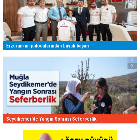
Erzurum'un judocularından büyük başarı
Seydikemer'de Yangın Sonrası Seferberlik