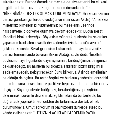
sürdürecektir. Burada önemli bir mesele de siyasetlerini bu eli kanlı
örgütle adeta omuz omuza götürenlerin durumlarıdır. " -
"BİRBİRİMİZE DESTEK OLMAK DURUMUNDAYIZ" Herkesin samimi
olması gereken günlerde olunduğunun altını çizen Akdağ, "Ama aziz
milletimiz bilmelidir ki hükümetimiz bu meselenin üzerinde
hassasiyetle, ciddiyetle durmaya devam edecektir. Bugün Berat
Kandili'ni idrak edeceğiz. Böylesine mübarek günlerde bu saldırıları
yapanların hakikaten insanlık dışı eylemler içinde olduğu açıktır"
şeklinde konuştu. Berat gecesinin bütün millete hayırlara vesile
olması temennisinde bulunan Bakan Akdağ, şöyle dedi: "İnşallah
böylesine hayırlı günlerde dayanışmamızı, kardeşliğimizi, birliğimizi
pekiştireceğiz. Bu hainlerin bu alçakça saldırıları bizim birliğimizi
zedelemeyecek, pekiştirecektir. Bunu biliyoruz. Aslında emellerinin
ne olduğu da açıktır. Bu terör örgütü ve bunların yandaşları dışındaki
bütün topluma, siyasetçilere partilere hepimize de önemli bir görev
düşüyor. Böyle günlerde birliğimizi, beraberliğimizi pekiştirici
davranmak, sorumlu davranmak, açıklamaları da bu tonlarda, bu
doğrultuda yapmaktır. Gerçekten de birbirimize destek olmak
durumundayız. Umut ediyorum ki önünüzdeki günlerde süreç bu
yönde gelişecektir. " -DTK'NIN AÇIKLADIĞI "DEMOKRATİK