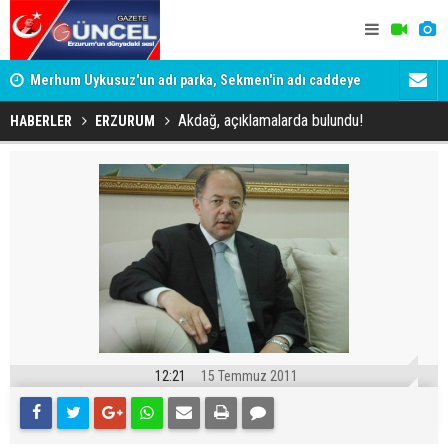
Merhum Uykusuz'un adı parka, Sekmen'in adı caddeye
Konuşanlar'
verildi
Gözaltına a
Akdağ, açıklamalarda bulundu!
HABERLER
ERZURUM
12:21
15 Temmuz 2011