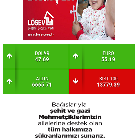
DOLAR
EURO
47.69
55.19
ALTIN
BIST 100
6665.71
13779.39