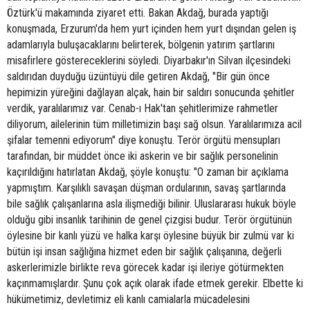
Öztürk'ü makamında ziyaret etti. Bakan Akdağ, burada yaptığı
konuşmada, Erzurum'da hem yurt içinden hem yurt dışından gelen iş
adamlarıyla buluşacaklarını belirterek, bölgenin yatırım şartlarını
misafirlere göstereceklerini söyledi. Diyarbakır'ın Silvan ilçesindeki
saldırıdan duyduğu üzüntüyü dile getiren Akdağ, "Bir gün önce
hepimizin yüreğini dağlayan alçak, hain bir saldırı sonucunda şehitler
verdik, yaralılarımız var. Cenab-ı Hak'tan şehitlerimize rahmetler
diliyorum, ailelerinin tüm milletimizin başı sağ olsun. Yaralılarımıza acil
şifalar temenni ediyorum" diye konuştu. Terör örgütü mensupları
tarafından, bir müddet önce iki askerin ve bir sağlık personelinin
kaçırıldığını hatırlatan Akdağ, şöyle konuştu: "O zaman bir açıklama
yapmıştım. Karşılıklı savaşan düşman ordularının, savaş şartlarında
bile sağlık çalışanlarına asla ilişmediği bilinir. Uluslararası hukuk böyle
olduğu gibi insanlık tarihinin de genel çizgisi budur. Terör örgütünün
öylesine bir kanlı yüzü ve halka karşı öylesine büyük bir zulmü var ki
bütün işi insan sağlığına hizmet eden bir sağlık çalışanına, değerli
askerlerimizle birlikte reva görecek kadar işi ileriye götürmekten
kaçınmamışlardır. Şunu çok açık olarak ifade etmek gerekir. Elbette ki
hükümetimiz, devletimiz eli kanlı camialarla mücadelesini