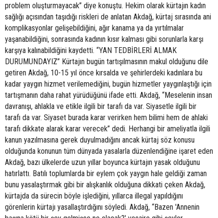
problem oluşturmayacak” diye konuştu. Hekim olarak kürtajın kadın
sağlığı açısından taşıdığı riskleri de anlatan Akdağ, kürtaj sırasında ani
komplikasyonlar gelişebildiğini, ağır kanama ya da yırtılmalar
yaşanabildiğini, sonrasında kadının kısır kalması gibi sorunlarla karşı
karşıya kalınabildiğini kaydetti. “YAN TEDBİRLERİ ALMAK
DURUMUNDAYIZ” Kürtajın bugün tartışılmasının makul olduğunu dile
getiren Akdağ, 10-15 yıl önce kırsalda ve şehirlerdeki kadınlara bu
kadar yaygın hizmet verilemediğini, bugün hizmetler yaygınlaştığı için
tartışmanın daha rahat yürüdüğünü ifade etti. Akdağ, “Meselenin insan
davranışı, ahlakla ve etikle ilgili bir tarafı da var. Siyasetle ilgili bir
tarafı da var. Siyaset burada karar verirken hem bilimi hem de ahlaki
tarafı dikkate alarak karar verecek” dedi. Herhangi bir ameliyatla ilgili
kanun yazılmasına gerek duyulmadığını ancak kürtaj söz konusu
olduğunda konunun tüm dünyada yasalarla düzenlendiğine işaret eden
Akdağ, bazı ülkelerde uzun yıllar boyunca kürtajın yasak olduğunu
hatırlattı. Batılı toplumlarda bir eylem çok yaygın hale geldiği zaman
bunu yasalaştırmak gibi bir alışkanlık olduğuna dikkati çeken Akdağ,
kürtajda da sürecin böyle işlediğini, yıllarca illegal yapıldığını
görenlerin kürtajı yasallaştırdığını söyledi. Akdağ, “Bazen 'Annenin