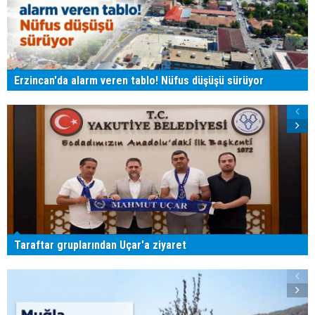
Erzincan'da alarm veren tablo! Nüfus düşüşü sürüyor
Taraftar gruplarından Uçar'a ziyaret