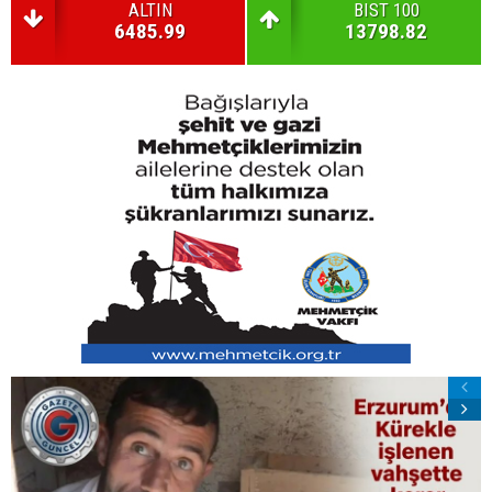
ALTIN
BIST 100
6485.99
13798.82