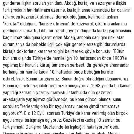
gündeme ilişkin soruları yanıtladı. Akdağ, kürtaj ve sezaryene ilişkin
tartışmaların hatırlatılması üzerine, kürtajın anne karnındaki bir canlının
rahimden kazınarak alınması demek olduğunu, kelimenin aslının
“küretaj” olduğunu, “kürete etmenin” de kazıyarak çıkarma anlamına
geldiğini anımsattı. Tıbbi bir mecburiyet olduğunda kürtaj yapılmasının
kaçınılmaz olduğuna işaret eden Akdağ, annenin sağlığını riski atan
durumlar ya da bebekle ilgili çok ağır genetik arıza gibi durumlarda
kürtaja doktorların karar verdiğini belirterek, şöyle konuştu: “Bütün
bunların dışında Türkiye'de hamileliğin 10. haftasından önce 1983'te
yapılmış bir kanunla kürtaj tamamen serbest. Bir gerekçe aranmadan
herhangi bir hamile kadın 10. haftadan önce bebeğini kürete
ettirebiliyor. Bunun tartışıyoruz. Bunun doğru olmadığını düşünüyoruz.
Bunun için neler yapabileceğimizi konuşuyoruz. 1983 yılında bu kanun
yapıldığı zaman hiç tartışılmamıştı. İstanbul'da dün gazeteci
arkadaşlarla yaptığımız görüşmede, bu konu güncel olunca, şunu
sordular; 'Yerleşmiş olan bir uygulamayı neden şimdi tartışmaya
açıyoruz?'. Biz 12 Eylül sonrası Türkiye'de karar verilmiş olan birçok
uygulamayı tartışmaya açıyoruz. Gazeteci arkadaş, 'O zaman bu
tartışılmıştı. Danışma Meclisi'nde tartışıldığını hatırlıyorum' dedi.
Danışma Meclisi o zaman paşaların kurduğu bir meclisti. Meclis