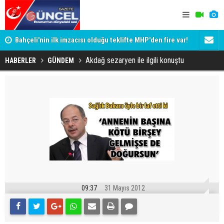
Bahçeli'nin ilk imzacısı olduğu teklifte MHP'den fire var!
Siyaset-Se
İşte imzalamayan o isim
Altınok ve K
Akdağ sezaryen ile ilgili konuştu
HABERLER
GÜNDEM
09:37
31 Mayıs 2012