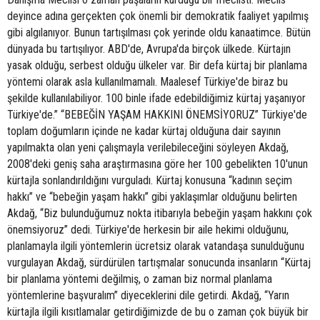
deyince adına gerçekten çok önemli bir demokratik faaliyet yapılmış
gibi algılanıyor. Bunun tartışılması çok yerinde oldu kanaatimce. Bütün
dünyada bu tartışılıyor. ABD'de, Avrupa'da birçok ülkede. Kürtajın
yasak olduğu, serbest olduğu ülkeler var. Bir defa kürtaj bir planlama
yöntemi olarak asla kullanılmamalı. Maalesef Türkiye'de biraz bu
şekilde kullanılabiliyor. 100 binle ifade edebildiğimiz kürtaj yaşanıyor
Türkiye'de.” “BEBEĞİN YAŞAM HAKKINI ÖNEMSİYORUZ” Türkiye'de
toplam doğumların içinde ne kadar kürtaj olduğuna dair sayının
yapılmakta olan yeni çalışmayla verilebileceğini söyleyen Akdağ,
2008'deki geniş saha araştırmasına göre her 100 gebelikten 10'unun
kürtajla sonlandırıldığını vurguladı. Kürtaj konusuna “kadının seçim
hakkı” ve “bebeğin yaşam hakkı” gibi yaklaşımlar olduğunu belirten
Akdağ, “Biz bulunduğumuz nokta itibarıyla bebeğin yaşam hakkını çok
önemsiyoruz” dedi. Türkiye'de herkesin bir aile hekimi olduğunu,
planlamayla ilgili yöntemlerin ücretsiz olarak vatandaşa sunulduğunu
vurgulayan Akdağ, sürdürülen tartışmalar sonucunda insanların “Kürtaj
bir planlama yöntemi değilmiş, o zaman biz normal planlama
yöntemlerine başvuralım” diyeceklerini dile getirdi. Akdağ, “Yarın
kürtajla ilgili kısıtlamalar getirdiğimizde de bu o zaman çok büyük bir