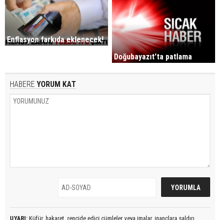
Enflasyon farkıda eklenecek!
Doğubayazıt'ta patlama
HABERE
YORUM KAT
UYARI:
Küfür, hakaret, rencide edici cümleler veya imalar, inançlara saldırı