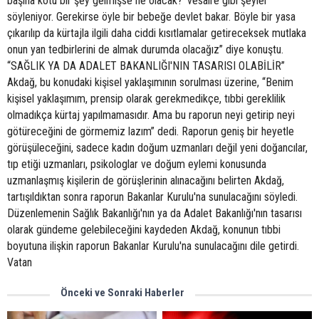
başına kötü bir şey gelmişse ne olacak?' vesaire gibi şeyler
söyleniyor. Gerekirse öyle bir bebeğe devlet bakar. Böyle bir yasa
çıkarılıp da kürtajla ilgili daha ciddi kısıtlamalar getireceksek mutlaka
onun yan tedbirlerini de almak durumda olacağız” diye konuştu.
“SAĞLIK YA DA ADALET BAKANLIĞI'NIN TASARISI OLABİLİR”
Akdağ, bu konudaki kişisel yaklaşımının sorulması üzerine, “Benim
kişisel yaklaşımım, prensip olarak gerekmedikçe, tıbbi gereklilik
olmadıkça kürtaj yapılmamasıdır. Ama bu raporun neyi getirip neyi
götüreceğini de görmemiz lazım” dedi. Raporun geniş bir heyetle
görüşüleceğini, sadece kadın doğum uzmanları değil yeni doğancılar,
tıp etiği uzmanları, psikologlar ve doğum eylemi konusunda
uzmanlaşmış kişilerin de görüşlerinin alınacağını belirten Akdağ,
tartışıldıktan sonra raporun Bakanlar Kurulu'na sunulacağını söyledi.
Düzenlemenin Sağlık Bakanlığı'nın ya da Adalet Bakanlığı'nın tasarısı
olarak gündeme gelebileceğini kaydeden Akdağ, konunun tıbbi
boyutuna ilişkin raporun Bakanlar Kurulu'na sunulacağını dile getirdi.
Vatan
Önceki ve Sonraki Haberler