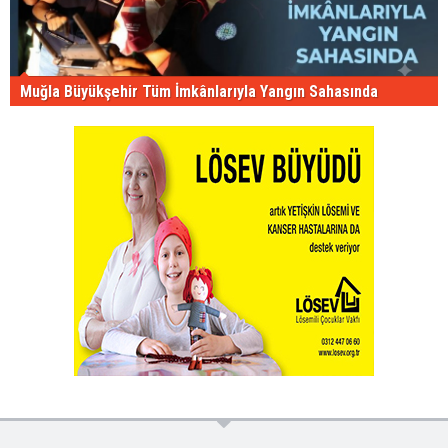
Muğla Büyükşehir Tüm İmkânlarıyla Yangın Sahasında