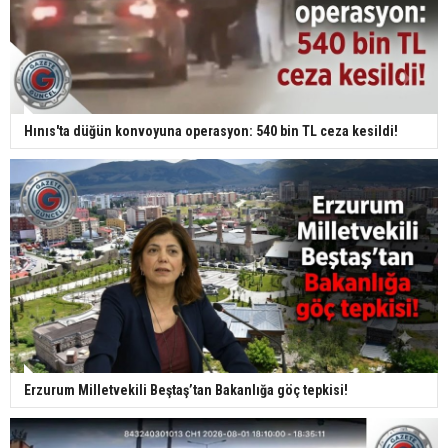
Hınıs'ta düğün konvoyuna operasyon: 540 bin TL ceza kesildi!
Erzurum Milletvekili Beştaş’tan Bakanlığa göç tepkisi!