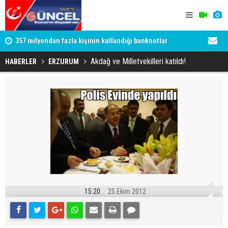
357 milyondan fazla kişinin kullandığı banknotlar
Oltu Çayı’n
değişiyor
Ertuğrul Ha
Akdağ ve Milletvekilleri katıldı!
HABERLER
ERZURUM
15:20
25 Ekim 2012