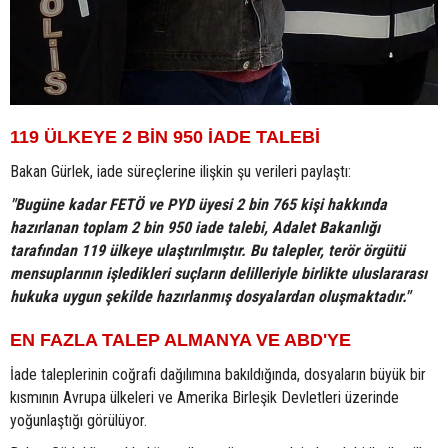
119 ÜLKEYE 2 BİN 950 İADE TALEBİ
Bakan Gürlek, iade süreçlerine ilişkin şu verileri paylaştı:
"Bugüne kadar FETÖ ve PYD üyesi 2 bin 765 kişi hakkında
hazırlanan toplam 2 bin 950 iade talebi, Adalet Bakanlığı
tarafından 119 ülkeye ulaştırılmıştır. Bu talepler, terör örgütü
mensuplarının işledikleri suçların delilleriyle birlikte uluslararası
hukuka uygun şekilde hazırlanmış dosyalardan oluşmaktadır."
EN FAZLA TALEP ALMANYA VE ABD'YE
İade taleplerinin coğrafi dağılımına bakıldığında, dosyaların büyük bir
kısmının Avrupa ülkeleri ve Amerika Birleşik Devletleri üzerinde
yoğunlaştığı görülüyor.