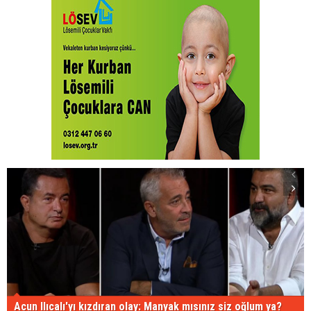
Acun Ilıcalı'yı kızdıran olay: Manyak mısınız siz oğlum ya?