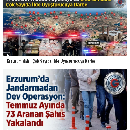
Erzurum dâhil Çok Sayıda İlde Uyuşturucuya Darbe