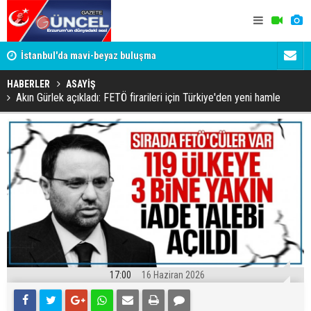
um
İstanbul'da mavi-beyaz buluşma
Erzurumspo
HABERLER
ASAYİŞ
Akın Gürlek açıkladı: FETÖ firarileri için Türkiye'den yeni hamle
17:00
16 Haziran 2026