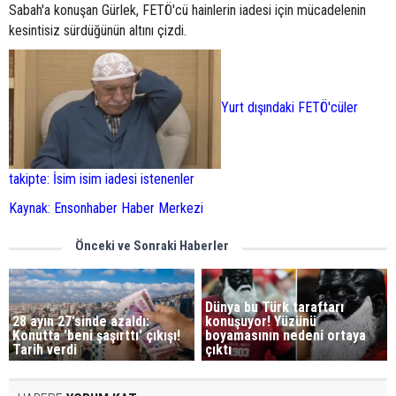
Sabah'a konuşan Gürlek, FETÖ'cü hainlerin iadesi için mücadelenin
kesintisiz sürdüğünün altını çizdi.
Yurt dışındaki FETÖ'cüler
takipte: İsim isim iadesi istenenler
Kaynak: Ensonhaber Haber Merkezi
Önceki ve Sonraki Haberler
Dünya bu Türk taraftarı
28 ayın 27'sinde azaldı:
konuşuyor! Yüzünü
Konutta 'beni şaşırttı' çıkışı!
boyamasının nedeni ortaya
Tarih verdi
çıktı