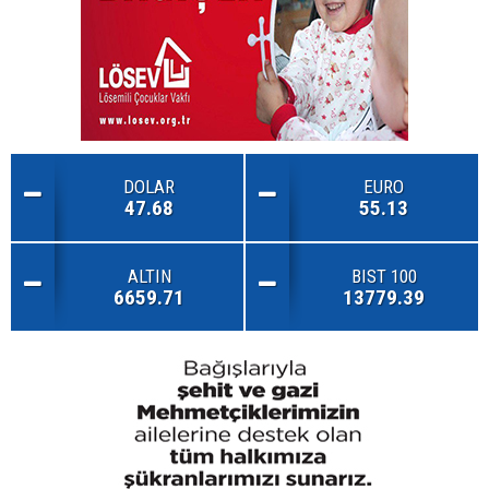
DOLAR
EURO
47.68
55.13
ALTIN
BIST 100
6659.71
13779.39