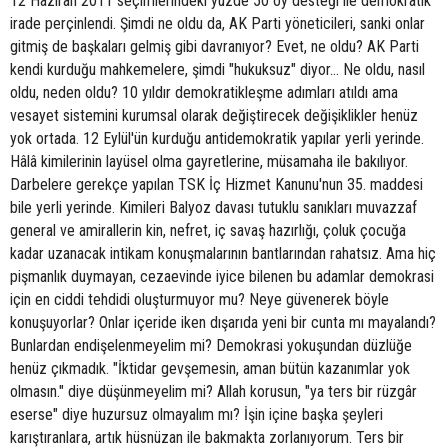
12 Haziran 2011 seçimlerindeki yüzde 50 oy desteği ile demokratik
irade perçinlendi. Şimdi ne oldu da, AK Parti yöneticileri, sanki onlar
gitmiş de başkaları gelmiş gibi davranıyor? Evet, ne oldu? AK Parti
kendi kurduğu mahkemelere, şimdi "hukuksuz" diyor... Ne oldu, nasıl
oldu, neden oldu? 10 yıldır demokratikleşme adımları atıldı ama
vesayet sistemini kurumsal olarak değiştirecek değişiklikler henüz
yok ortada. 12 Eylül'ün kurduğu antidemokratik yapılar yerli yerinde.
Hâlâ kimilerinin layüsel olma gayretlerine, müsamaha ile bakılıyor.
Darbelere gerekçe yapılan TSK İç Hizmet Kanunu'nun 35. maddesi
bile yerli yerinde. Kimileri Balyoz davası tutuklu sanıkları muvazzaf
general ve amirallerin kin, nefret, iç savaş hazırlığı, çoluk çocuğa
kadar uzanacak intikam konuşmalarının bantlarından rahatsız. Ama hiç
pişmanlık duymayan, cezaevinde iyice bilenen bu adamlar demokrasi
için en ciddi tehdidi oluşturmuyor mu? Neye güvenerek böyle
konuşuyorlar? Onlar içeride iken dışarıda yeni bir cunta mı mayalandı?
Bunlardan endişelenmeyelim mi? Demokrasi yokuşundan düzlüğe
henüz çıkmadık. "İktidar gevşemesin, aman bütün kazanımlar yok
olmasın." diye düşünmeyelim mi? Allah korusun, "ya ters bir rüzgâr
eserse" diye huzursuz olmayalım mı? İşin içine başka şeyleri
karıştıranlara, artık hüsnüzan ile bakmakta zorlanıyorum. Ters bir