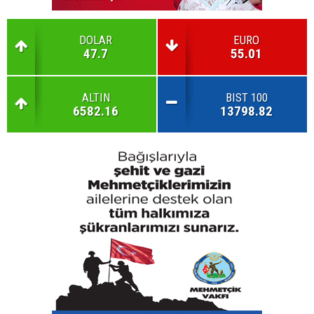
DOLAR
EURO
47.7
55.01
ALTIN
BIST 100
6582.16
13798.82