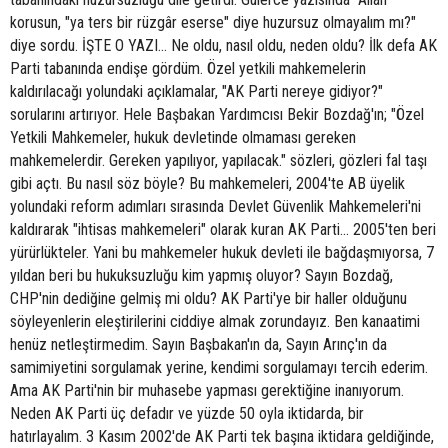
korusun, "ya ters bir rüzgâr eserse" diye huzursuz olmayalım mı?"
diye sordu. İŞTE O YAZI... Ne oldu, nasıl oldu, neden oldu? İlk defa AK
Parti tabanında endişe gördüm. Özel yetkili mahkemelerin
kaldırılacağı yolundaki açıklamalar, "AK Parti nereye gidiyor?"
sorularını artırıyor. Hele Başbakan Yardımcısı Bekir Bozdağ'ın; "Özel
Yetkili Mahkemeler, hukuk devletinde olmaması gereken
mahkemelerdir. Gereken yapılıyor, yapılacak." sözleri, gözleri fal taşı
gibi açtı. Bu nasıl söz böyle? Bu mahkemeleri, 2004'te AB üyelik
yolundaki reform adımları sırasında Devlet Güvenlik Mahkemeleri'ni
kaldırarak "ihtisas mahkemeleri" olarak kuran AK Parti... 2005'ten beri
yürürlükteler. Yani bu mahkemeler hukuk devleti ile bağdaşmıyorsa, 7
yıldan beri bu hukuksuzluğu kim yapmış oluyor? Sayın Bozdağ,
CHP'nin dediğine gelmiş mi oldu? AK Parti'ye bir haller olduğunu
söyleyenlerin eleştirilerini ciddiye almak zorundayız. Ben kanaatimi
henüz netleştirmedim. Sayın Başbakan'ın da, Sayın Arınç'ın da
samimiyetini sorgulamak yerine, kendimi sorgulamayı tercih ederim.
Ama AK Parti'nin bir muhasebe yapması gerektiğine inanıyorum.
Neden AK Parti üç defadır ve yüzde 50 oyla iktidarda, bir
hatırlayalım. 3 Kasım 2002'de AK Parti tek başına iktidara geldiğinde,