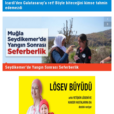
Icardi'den Galatasaray'a ret! Böyle biteceğini kimse tahmin
edemezdi
Seydikemer'de Yangın Sonrası Seferberlik