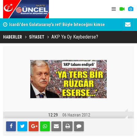
Icardi'den Galatasaray'a ret! Böyle biteceğini kimse
Siyaset-Se
tahmin edemezdi
Altınok ve K
AKP Ya Oy Kaybederse?
HABERLER
SİYASET
12:29
06 Haziran 2012