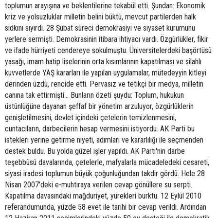
toplumun arayışına ve beklentilerine tekabül etti. Şundan: Ekonomik
kriz ve yolsuzluklar milletin belini büktü, mevcut partilerden halk
sıdkını sıyırdı. 28 Şubat süreci demokrasiyi ve siyaset kurumunu
yerlere sermişti. Demokrasinin itibara ihtiyacı vardı. Özgürlükler, fikir
ve ifade hürriyeti cendereye sokulmuştu. Üniversitelerdeki başörtüsü
yasağı, imam hatip liselerinin orta kısımlarının kapatılması ve silahlı
kuvvetlerde YAŞ kararları ile yapılan uygulamalar, mütedeyyin kitleyi
derinden üzdü, rencide etti. Pervasız ve tetikçi bir medya, milletin
canına tak ettirmişti... Bunların özeti şuydu: Toplum, hukukun
üstünlüğüne dayanan şeffaf bir yönetim arzuluyor, özgürlüklerin
genişletilmesini, devlet içindeki çetelerin temizlenmesini,
cuntacıların, darbecilerin hesap vermesini istiyordu. AK Parti bu
istekleri yerine getirme niyeti, adımları ve kararlılığı ile seçmenden
destek buldu. Bu yolda güzel işler yapıldı. AK Parti'nin darbe
teşebbüsü davalarında, çetelerle, mafyalarla mücadeledeki cesareti,
siyasi iradesi toplumun büyük çoğunluğundan takdir gördü. Hele 28
Nisan 2007'deki e-muhtıraya verilen cevap gönüllere su serpti.
Kapatılma davasındaki mağduriyet, yürekleri burktu. 12 Eylül 2010
referandumunda, yüzde 58 evet ile tarihi bir cevap verildi. Ardından