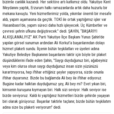
bizimle canlılık kazandı. Her sektöre artı katkımız oldu. Yakutiye Kent
Meydanını yaptık, Erzurum halkı ramazanlarda artık daha huzurlu bir
mekana kavuştu. Yeni hizmetlerimiz yolda, yıkımlar önemli bir mesafe
aldı, yapım aşamasına da geçtik. TOKİ ile ortak yaptığımız işler var
Hasanibasri'de, yapım süreci daha hızlı işleyecek. Üç Kümbetler ve
çevresi şehrin ufkunu değiştirecek." dedi. ŞAHİN, “BAŞARIYI
ALKIŞLAMALIYIZ” AK Parti Yakutiye İlçe Başkanı Yunus Şahin'de
yapılan görsel sunumun ardından Ali Korkut'a başarılarından dolayı
hizmet plaketi sundu. İlçenin bütün teşkilatları ve üyeleri adına
Yakutiye Belediye Başkanının başarılarını taktir için böyle bir plaket
düşündüklerini ifade eden Şahin, "Saygı duyduğunuz biri, ağabeyiniz
veya kim olursa olsun saygı duyduğunuz insan sizin yüzünüzü
karartmıyorsa, hep iftihar ettiğiniz şeyler yapıyorsa, sizde onunla
iftihar duyarsınız. Bizde bu bağlamda Ali bey ile iftihar ediyoruz.
Bugüne kadar halktan duyduğumuz şey, Ali bey mi? Evet yıkan biri,
kimsenin kuruşuna kıymayan biri. Halk sizi seviyor. Halk seviyor ise
bizde seviyoruz. Kaldı ki yaptığınız hizmetleri bizde şehirde yaşayan
biri olarak görüyoruz. Başarılar taktirle taçlanır, bizde bütün teşkilatım
adına size bu plaketi veriyorum" dedi.