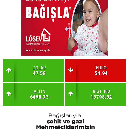
DOLAR
EURO
47.58
54.94
ALTIN
BIST 100
6498.73
13798.82