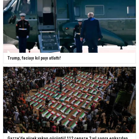
Trump, faciayı kıl payı atlattı!
Gazze'de yürek yakan görüntü! 112 cenaze 3 yıl sonra enkazdan