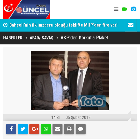
Bahçeli'nin ilk imzacısı olduğu teklifte MHP'den fire var!
Siyaset-Se
İşte imzalamayan o isim
Altınok ve K
AKP'den Korkut'a Plaket
HABERLER
AFAD/ SAVAŞ
14:31
05 Şubat 2012