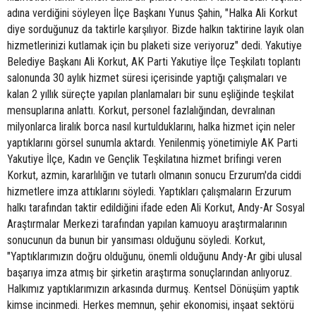
adına verdiğini söyleyen İlçe Başkanı Yunus Şahin, "Halka Ali Korkut
diye sorduğunuz da taktirle karşılıyor. Bizde halkın taktirine layık olan
hizmetlerinizi kutlamak için bu plaketi size veriyoruz" dedi. Yakutiye
Belediye Başkanı Ali Korkut, AK Parti Yakutiye İlçe Teşkilatı toplantı
salonunda 30 aylık hizmet süresi içerisinde yaptığı çalışmaları ve
kalan 2 yıllık süreçte yapılan planlamaları bir sunu eşliğinde teşkilat
mensuplarına anlattı. Korkut, personel fazlalığından, devralınan
milyonlarca liralık borca nasıl kurtulduklarını, halka hizmet için neler
yaptıklarını görsel sunumla aktardı. Yenilenmiş yönetimiyle AK Parti
Yakutiye İlçe, Kadın ve Gençlik Teşkilatına hizmet brifingi veren
Korkut, azmin, kararlılığın ve tutarlı olmanın sonucu Erzurum'da ciddi
hizmetlere imza attıklarını söyledi. Yaptıkları çalışmaların Erzurum
halkı tarafından taktir edildiğini ifade eden Ali Korkut, Andy-Ar Sosyal
Araştırmalar Merkezi tarafından yapılan kamuoyu araştırmalarının
sonucunun da bunun bir yansıması olduğunu söyledi. Korkut,
"Yaptıklarımızın doğru olduğunu, önemli olduğunu Andy-Ar gibi ulusal
başarıya imza atmış bir şirketin araştırma sonuçlarından anlıyoruz.
Halkımız yaptıklarımızın arkasında durmuş. Kentsel Dönüşüm yaptık
kimse incinmedi. Herkes memnun, şehir ekonomisi, inşaat sektörü