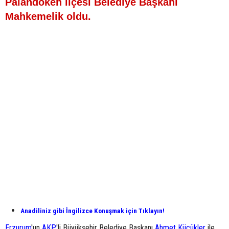
Palandöken ilçesi Belediye Başkanı
Mahkemelik oldu.
Anadiliniz gibi İngilizce Konuşmak için Tıklayın!
Erzurum
'un
AKP
'li Büyükşehir Belediye Başkanı
Ahmet Küçükler
ile