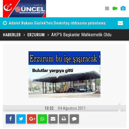
Adalet Bakanı Gürlek'ten Demirtaş iddiasına yalanlama:
Dadaş 2.ha
Böyle bir açıklama yapmadım
AKP'li Başkanlar Mahkemelik Oldu
HABERLER
ERZURUM
10:32
04 Ağustos 2011