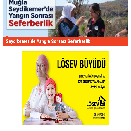
Seydikemer'de Yangın Sonrası Seferberlik