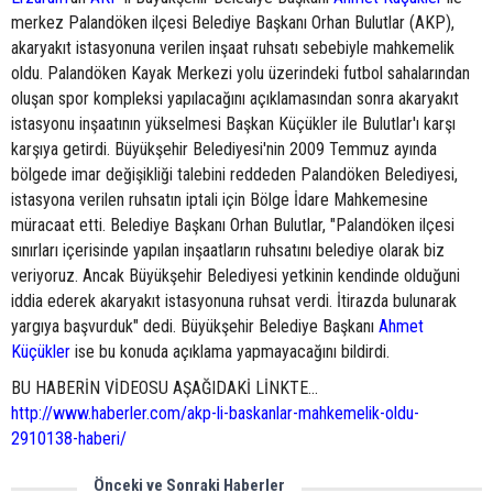
merkez Palandöken ilçesi Belediye Başkanı Orhan Bulutlar (AKP),
akaryakıt istasyonuna verilen inşaat ruhsatı sebebiyle mahkemelik
oldu. Palandöken Kayak Merkezi yolu üzerindeki futbol sahalarından
oluşan spor kompleksi yapılacağını açıklamasından sonra akaryakıt
istasyonu inşaatının yükselmesi Başkan Küçükler ile Bulutlar'ı karşı
karşıya getirdi. Büyükşehir Belediyesi'nin 2009 Temmuz ayında
bölgede imar değişikliği talebini reddeden Palandöken Belediyesi,
istasyona verilen ruhsatın iptali için Bölge İdare Mahkemesine
müracaat etti. Belediye Başkanı Orhan Bulutlar, "Palandöken ilçesi
sınırları içerisinde yapılan inşaatların ruhsatını belediye olarak biz
veriyoruz. Ancak Büyükşehir Belediyesi yetkinin kendinde olduğuni
iddia ederek akaryakıt istasyonuna ruhsat verdi. İtirazda bulunarak
yargıya başvurduk" dedi. Büyükşehir Belediye Başkanı
Ahmet
Küçükler
ise bu konuda açıklama yapmayacağını bildirdi.
BU HABERİN VİDEOSU AŞAĞIDAKİ LİNKTE...
http://www.haberler.com/akp-li-baskanlar-mahkemelik-oldu-
2910138-haberi/
Önceki ve Sonraki Haberler