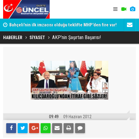
Bahçeli'nin ilk imzacısı olduğu teklifte MHP'den fire var!
Siyaset-Se
İşte imzalamayan o isim
Altınok ve K
AKP'nin Şaşırtan Başarısı!
HABERLER
SİYASET
09:49
09 Haziran 2012