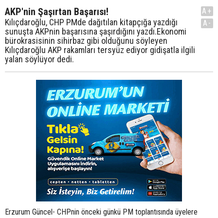
AKP'nin Şaşırtan Başarısı!
A+
Kılıçdaroğlu, CHP PMde dağıtılan kitapçığa yazdığı
A-
sunuşta AKPnin başarısına şaşırdığını yazdı.Ekonomi
bürokrasisinin sihirbaz gibi olduğunu söyleyen
Kılıçdaroğlu AKP rakamları tersyüz ediyor gidişatla ilgili
yalan söylüyor dedi.
Erzurum Güncel- CHPnin önceki günkü PM toplantısında üyelere