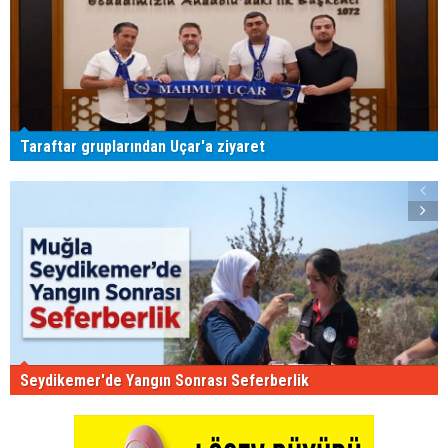
Taraftar gruplarından Uçar'a ziyaret
Seydikemer'de Yangın Sonrası Seferberlik