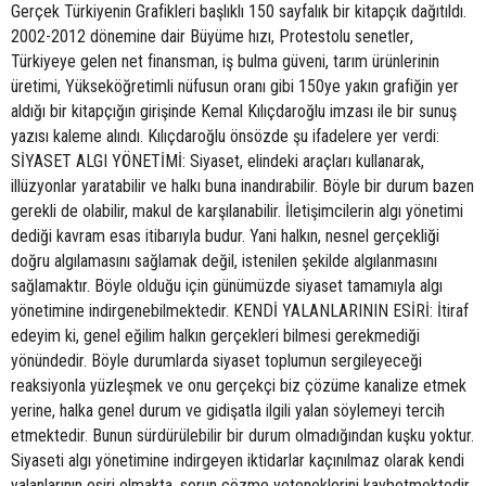
Gerçek Türkiyenin Grafikleri başlıklı 150 sayfalık bir kitapçık dağıtıldı.
2002-2012 dönemine dair Büyüme hızı, Protestolu senetler,
Türkiyeye gelen net finansman, iş bulma güveni, tarım ürünlerinin
üretimi, Yükseköğretimli nüfusun oranı gibi 150ye yakın grafiğin yer
aldığı bir kitapçığın girişinde Kemal Kılıçdaroğlu imzası ile bir sunuş
yazısı kaleme alındı. Kılıçdaroğlu önsözde şu ifadelere yer verdi:
SİYASET ALGI YÖNETİMİ: Siyaset, elindeki araçları kullanarak,
illüzyonlar yaratabilir ve halkı buna inandırabilir. Böyle bir durum bazen
gerekli de olabilir, makul de karşılanabilir. İletişimcilerin algı yönetimi
dediği kavram esas itibarıyla budur. Yani halkın, nesnel gerçekliği
doğru algılamasını sağlamak değil, istenilen şekilde algılanmasını
sağlamaktır. Böyle olduğu için günümüzde siyaset tamamıyla algı
yönetimine indirgenebilmektedir. KENDİ YALANLARININ ESİRİ: İtiraf
edeyim ki, genel eğilim halkın gerçekleri bilmesi gerekmediği
yönündedir. Böyle durumlarda siyaset toplumun sergileyeceği
reaksiyonla yüzleşmek ve onu gerçekçi biz çözüme kanalize etmek
yerine, halka genel durum ve gidişatla ilgili yalan söylemeyi tercih
etmektedir. Bunun sürdürülebilir bir durum olmadığından kuşku yoktur.
Siyaseti algı yönetimine indirgeyen iktidarlar kaçınılmaz olarak kendi
yalanlarının esiri olmakta, sorun çözme yeteneklerini kaybetmektedir.