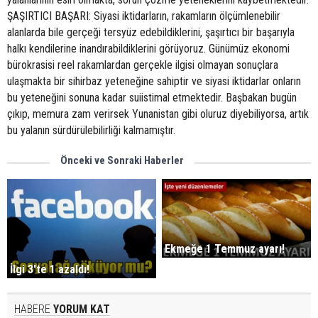
ŞAŞIRTICI BAŞARI: Siyasi iktidarların, rakamların ölçümlenebilir
alanlarda bile gerçeği tersyüz edebildiklerini, şaşırtıcı bir başarıyla
halkı kendilerine inandırabildiklerini görüyoruz. Günümüz ekonomi
bürokrasisi reel rakamlardan gerçekle ilgisi olmayan sonuçlara
ulaşmakta bir sihirbaz yeteneğine sahiptir ve siyasi iktidarlar onların
bu yeteneğini sonuna kadar suiistimal etmektedir. Başbakan bugün
çıkıp, memura zam verirsek Yunanistan gibi oluruz diyebiliyorsa, artık
bu yalanın sürdürülebilirliği kalmamıştır.
Önceki ve Sonraki Haberler
Ekmeğe 1 Temmuz ayarı!
İlgi 3'te 1 azaldı!
HABERE
YORUM KAT