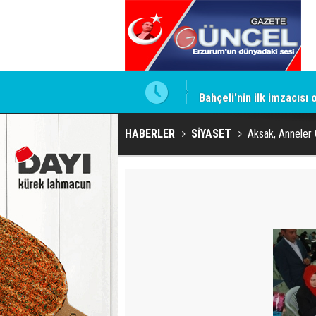
ntrol altında
Bahçeli'nin ilk imzacısı
HABERLER
SİYASET
Aksak, Anneler 