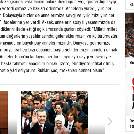
ık karşısında, evlatlarının onlara duyduğu sevgi, gösterdiği saygı
ka
sla yeterli olmaz ve hakları ödenmez. Annelerin yüreği, yılın her
r. Dolayısıyla bizler de annelerimize sevgi ve iyiliğimizi yılın her
 ” ifadelerine yer verdi. Aksak, annelerin sosyal yaşantımızda da
iklerini ifade ettiği açıklamasında şunları söyledi: “Milleti, millet
tan değerlerin yaşatılmasında, geleneklerimizin ve kültürümüzün
rılmasında en büyük pay annelerimizindir. Dünyaya gelmemize
arı boyunca hep bizi düşünen, başta şehitlerimizin anneleri olmak
nneler Günü’nü kutluyor, her birini ayrı ayrı saygı ve sevgiyle
Bu
 başta rahmetli anacığım olmak üzere, ebediyete intikal etmiş
etle yâd ediyorum. Ruhları şad, mekanları cennet olsun.”
De
att