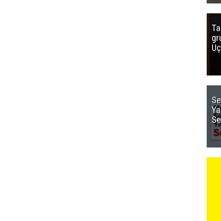
Ta
gr
Uç
Se
Ya
Se