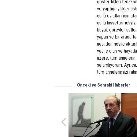
gösterdikleri fedakarl
ve yaptığı iyilikler a
günü evlatları için ata
günü hissettirmeliyiz
büyük görevler üstlend
yapan ve bir arada tu
nesilden nesile akta
vesile olan ve hayatl
üzere, tüm annelerin A
selamlıyorum. Ayrıca,
tüm annelerimizi rahm
Önceki ve Sonraki Haberler