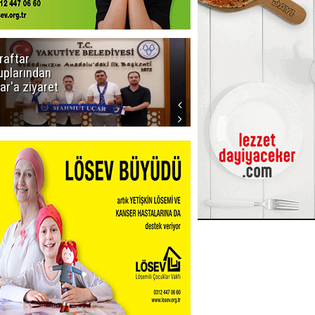
raftar
Ligde yeni
uplarından
sezon
ar'a ziyaret
başlıyor! İlk
düdük Bolu'da
çalacak