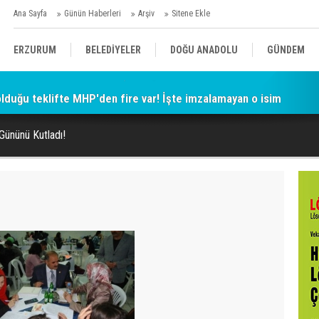
Ana Sayfa
Günün Haberleri
Arşiv
Sitene Ekle
ERZURUM
BELEDİYELER
DOĞU ANADOLU
GÜNDEM
 olduğu teklifte MHP'den fire var! İşte imzalamayan o isim
SİYASET
AFAD/ SAVAŞ
SPOR
Gününü Kutladı!
KÜLTÜR/SANAT//MAĞAZİN
BODRUM