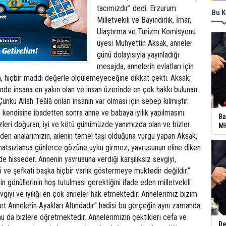
tacımızdır” dedi. Erzurum
Bu K
Milletvekili ve Bayındırlık, İmar,
Ulaştırma ve Turizm Komisyonu
üyesi Muhyettin Aksak, anneler
günü dolayısıyla yayınladığı
mesajda, annelerin evlatları için
ın, hiçbir maddi değerle ölçülemeyeceğine dikkat çekti. Aksak;
 içinde insana en yakın olan ve insan üzerinde en çok hakkı bulunan
nkü Allah Teâlâ onları insanın var olması için sebep kılmıştır.
â kendisine ibadetten sonra anne ve babaya iyilik yapılmasını
Ba
zleri doğuran, iyi ve kötü günümüzde yanımızda olan ve bizler
MH
 eden analarımızın, ailenin temel taşı olduğuna vurgu yapan Aksak,
ahatsızlansa günlerce gözüne uyku girmez, yavrusunun eline diken
de hisseder. Annenin yavrusuna verdiği karşılıksız sevgiyi,
ve şefkati başka hiçbir varlık göstermeye muktedir değildir.”
n gönüllerinin hoş tutulması gerektiğini ifade eden milletvekili
giyi ve iyiliği en çok anneler hak etmektedir. Annelerimiz bizim
et Annelerin Ayakları Altındadır” hadisi bu gerçeğin aynı zamanda
nu da bizlere öğretmektedir. Annelerimizin çektikleri cefa ve
De