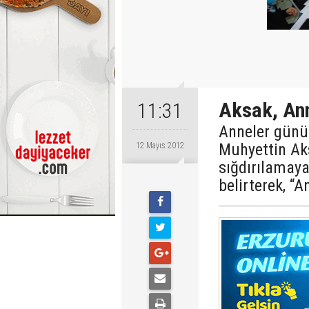
Aksak, Ann
11:31
Anneler günü
Muhyettin Aks
12 Mayıs 2012
sığdırılamay
belirterek, “