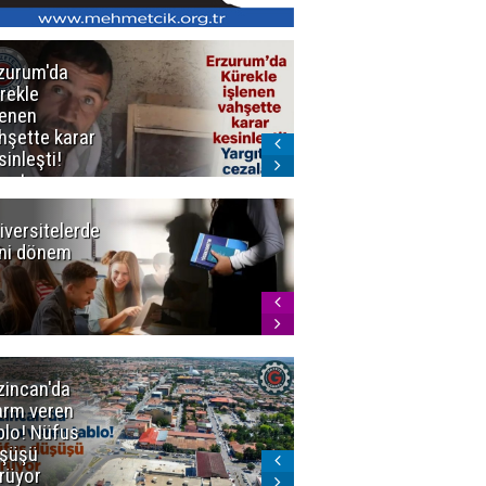
zurum'da
Erzurum dâhil
rekle
Çok Sayıda
lenen
İlde
hşette karar
Uyuşturucuya
sinleşti!
Darbe
rgıtay
zaları onadı
iversitelerde
Başkan
ni dönem
Sekmen'den
Tercih
Döneminde
Erzurum
Vurgusu
zincan'da
Meteoroloji
arm veren
uyardı!
blo! Nüfus
Doğu'ya yaz
şüşü
gelmeyecek
rüyor