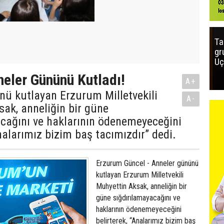
Ta
gr
Uç
eler Gününü Kutladı!
A+
nü kutlayan Erzurum Milletvekili
A-
ak, anneliğin bir güne
acağını ve haklarının ödenemeyeceğini
Analarımız bizim baş tacımızdır” dedi.
Erzurum Güncel - Anneler gününü
kutlayan Erzurum Milletvekili
Muhyettin Aksak, anneliğin bir
güne sığdırılamayacağını ve
haklarının ödenemeyeceğini
belirterek, “Analarımız bizim baş