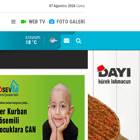
07 Ağustos 2026
Cuma
WEB TV
FOTO GALERİ
Erzurum
Siyaset-Sermaye Çizgisinde Haklılığın Resmi: Selami Al
18 °C