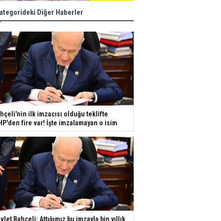
ategorideki Diğer Haberler
hçeli'nin ilk imzacısı olduğu teklifte
P'den fire var! İşte imzalamayan o isim
vlet Bahçeli: Attığımız bu imzayla bin yıllık