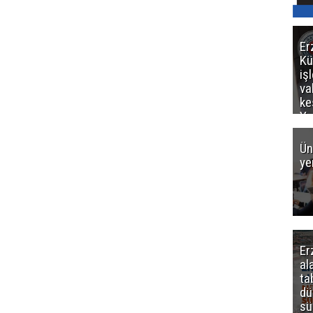
Er
Kü
iş
va
ke
Ya
ce
Ün
ye
Er
al
ta
dü
sü