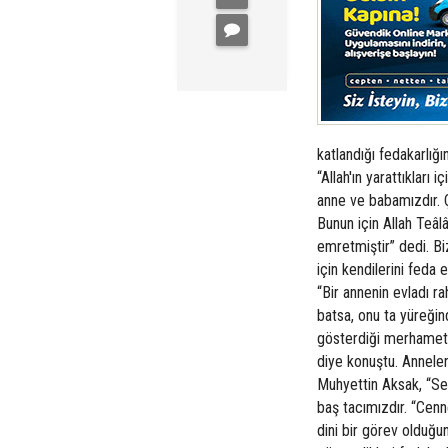
katlandığı fedakarlığ
“Allah'ın yarattıkları
anne ve babamızdır. Çü
Bunun için Allah Teâl
emretmiştir” dedi. Bi
için kendilerini feda
“Bir annenin evladı r
batsa, onu ta yüreğin
gösterdiği merhameti 
diye konuştu. Anneleri
Muhyettin Aksak, “Sev
baş tacımızdır. “Cenn
dini bir görev olduğu