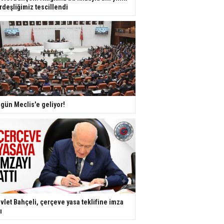
rdeşliğimiz tescillendi
gün Meclis'e geliyor!
vlet Bahçeli, çerçeve yasa teklifine imza
ı