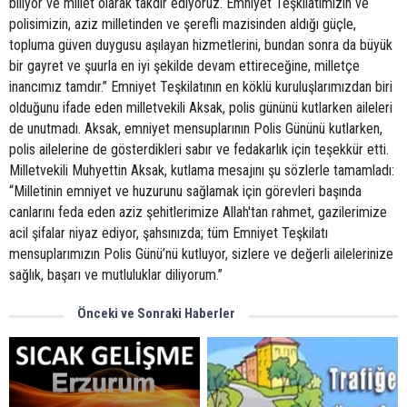
biliyor ve millet olarak takdir ediyoruz. Emniyet Teşkilatımızın ve
polisimizin, aziz milletinden ve şerefli mazisinden aldığı güçle,
topluma güven duygusu aşılayan hizmetlerini, bundan sonra da büyük
bir gayret ve şuurla en iyi şekilde devam ettireceğine, milletçe
inancımız tamdır.” Emniyet Teşkilatının en köklü kuruluşlarımızdan biri
olduğunu ifade eden milletvekili Aksak, polis gününü kutlarken aileleri
de unutmadı. Aksak, emniyet mensuplarının Polis Gününü kutlarken,
polis ailelerine de gösterdikleri sabır ve fedakarlık için teşekkür etti.
Milletvekili Muhyettin Aksak, kutlama mesajını şu sözlerle tamamladı:
“Milletinin emniyet ve huzurunu sağlamak için görevleri başında
canlarını feda eden aziz şehitlerimize Allah'tan rahmet, gazilerimize
acil şifalar niyaz ediyor, şahsınızda; tüm Emniyet Teşkilatı
mensuplarımızın Polis Günü’nü kutluyor, sizlere ve değerli ailelerinize
sağlık, başarı ve mutluluklar diliyorum.”
Önceki ve Sonraki Haberler