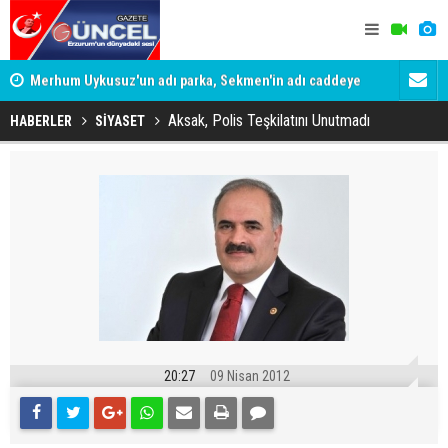
Merhum Uykusuz'un adı parka, Sekmen'in adı caddeye
Konuşanlar'
verildi
Gözaltına a
Aksak, Polis Teşkilatını Unutmadı
HABERLER
SİYASET
20:27
09 Nisan 2012