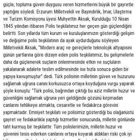
güçle, topluma güven duygusu veren hizmetlerini büyük bir gayretle
yaptığını söyledi. Erzurum Milletvekili ve Bayındırlık, İmar, Ulaştırma
ve Turizm Komisyonu üyesi Muhyettin Aksak, Kurulduğu 10 Nisan
1845 yılından itibaren Polis teşkilatımız her geçen gün güçlendiğini
belirtti. Son yıllarda tüm kurum ve kuruluşlarımızın gösterdiği gelişim
ve değişime polis teşkilatının da ayak uydurduğunu söyleyen
Milletvekili Aksak, “Modern araç ve gereçlerle teknolojik altyapısını
günün şartlarına göre dizayn eden polis teşkilatımız, bu gelişmelerle
daha da güçlenerek suçların önlenmesinde etkin ve suçluların
yakalanarak adalete teslim edilmesinde ise hızla sonuca giden bir
yapıya kavuşmuştur” dedi. Türk polisinin milletinin güven ve huzurunu
sağlamak uğruna canını korkusuzca ortaya koyduğuna vurgu yaparak
şöyle konuştu: “Türk polisi, bağrından çıktığı bu aziz milletin huzur ve
güvenliğini sağlamak uğruna yeri geldiğinde gözünü kırpmadan
canlarını tehlikeye atmakta, cesaretle ve fedakârca görevini
yapmaktadır. Emniyet teşkilatı ve polisimiz gösterdiği bu olağanüstü
gayret ve fedakarlıkla yaptığı hizmetler sonucunda, milletin gönlünde
taht kurmuş bir teşkilattır. Tüm polislerimizin, milletin huzur ve
güvenini tesis ederken canlarını ortaya koyarak aldıkları riski çok iyi