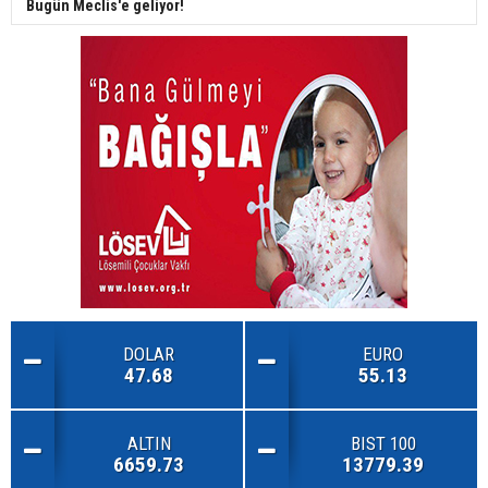
Bugün Meclis'e geliyor!
DOLAR
EURO
47.68
55.13
ALTIN
BIST 100
6659.73
13779.39