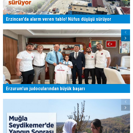
Erzincan'da alarm veren tablo! Nüfus düşüşü sürüyor
Erzurum'un judocularından büyük başarı