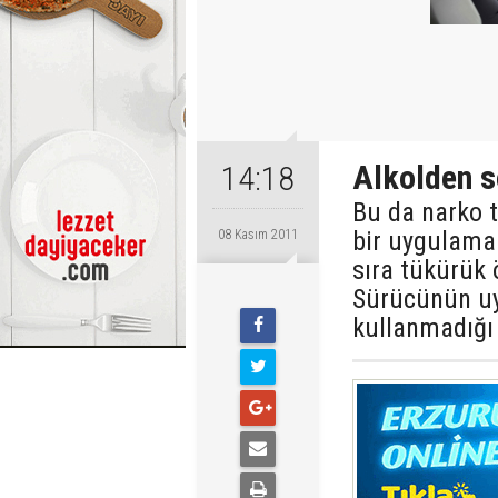
Alkolden s
14:18
Bu da narko t
bir uygulama 
08 Kasım 2011
sıra tükürük 
Sürücünün uy
kullanmadığı 