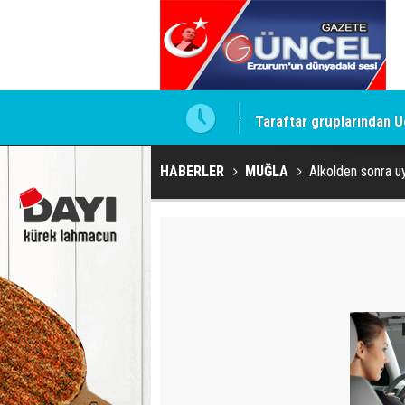
te imzalamayan o isim
Taraftar gruplarından U
HABERLER
MUĞLA
Alkolden sonra u