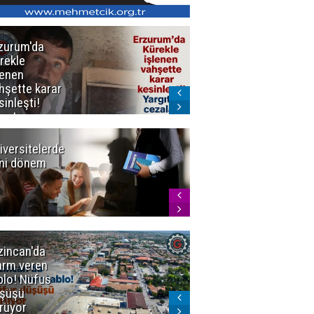
zurum'da
Erzurum dâhil
rekle
Çok Sayıda
lenen
İlde
hşette karar
Uyuşturucuya
sinleşti!
Darbe
rgıtay
zaları onadı
iversitelerde
Başkan
ni dönem
Sekmen'den
Tercih
Döneminde
Erzurum
Vurgusu
zincan'da
Meteoroloji
arm veren
uyardı!
blo! Nüfus
Doğu'ya yaz
şüşü
gelmeyecek
rüyor