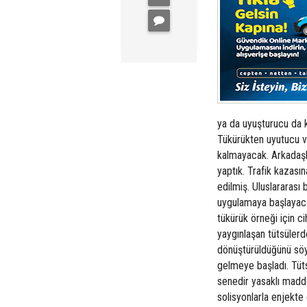
ya da uyuşturucu da k
Tükürükten uyutucu v
kalmayacak. Arkadaşla
yaptık. Trafik kazası
edilmiş. Uluslararası 
uygulamaya başlayacağ
tükürük örneği için c
yaygınlaşan tütsülerde
dönüştürüldüğünü söyl
gelmeye başladı. Tüt
senedir yasaklı madde
solisyonlarla enjekte 