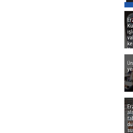
Er
Kü
iş
va
ke
Ya
ce
Ün
ye
Er
al
ta
dü
sü