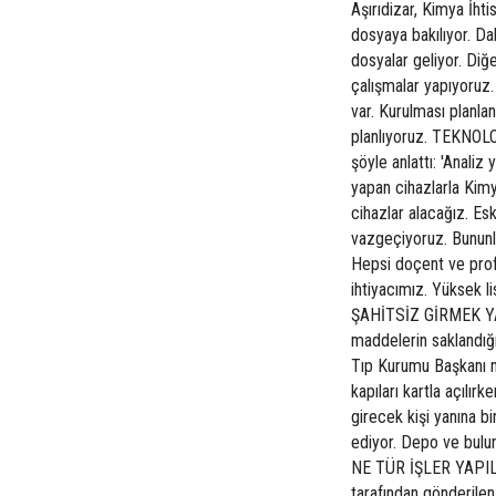
Aşırıdizar, Kimya İhti
dosyaya bakılıyor. Da
dosyalar geliyor. Diğ
çalışmalar yapıyoruz.
var. Kurulması planla
planlıyoruz. TEKNOLO
şöyle anlattı: 'Anali
yapan cihazlarla Kimya
cihazlar alacağız. Esk
vazgeçiyoruz. Bununla
Hepsi doçent ve prof
ihtiyacımız. Yüksek 
ŞAHİTSİZ GİRMEK YASA
maddelerin saklandığı
Tıp Kurumu Başkanı n
kapıları kartla açılırk
girecek kişi yanına bi
ediyor. Depo ve bulund
NE TÜR İŞLER YAPILI
tarafından gönderilen 