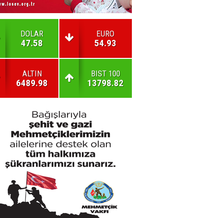
DOLAR
EURO
47.58
54.93
ALTIN
BIST 100
6489.98
13798.82