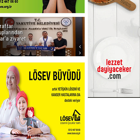
raftar
Ligde yeni
uplarından
sezon
ar'a ziyaret
başlıyor! İlk
düdük Bolu'da
çalacak