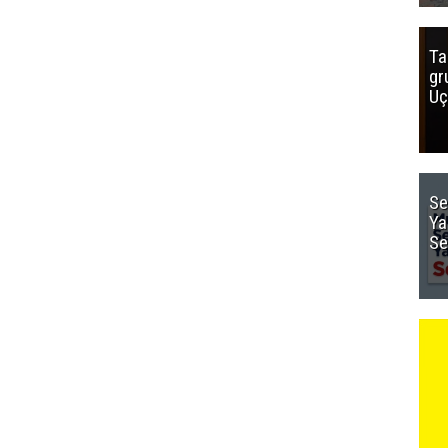
Ta
gr
Uç
Se
Ya
Se