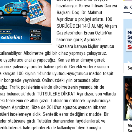
hazırlanıyor. Kimya İhtisas Dairesi
Bu K
Başkanı Doç. Dr. Mahmut
Aşırıdizar o projeyi anlattı. 100
SÜRÜCÜDEN 14'Ü ALMIŞ Akşam
Gazetesi'nden Ercan Öztürk'ün
haberine göre; Aşırıdizar,
'Kazalara karışan kişiler uyutucu
ullanabiliyor. Alkolmetre gibi bir cihaz yapmaya çalışıyoruz.
e uyuşturucu analizi yapacağız. Kan ve idrar almaya gerek
rımız çalışmayı poster haline getirdi. Gerekli yerlere sunum
Se
na karışan 100 kişinin 14'ünde uyutucu-uyuşturucu madde tespit
bir kongrede yayınlandı. Önümüzdeki yılın ortasında pilot
ız. Trafik polislerinin elinde alkolmetrenin yanında bir de
ihaz bulunacak' dedi. TÜTSÜLERE DİKKAT Aşırıdizar, son yıllarda
ki tehlikenin de altını çizdi. Tütsülerin eritilerek uyuşturucuya
eyen Aşırıdizar, 'Bize de 2010'un ağustos ayından itibaren
süleri incelemeye aldık. Sentetik esrar dediğimiz madde. Bir
ler statüsüne girdi. Tütsüler dumanından faydalanılarak ve
Mu
edilebilecek hale getirilerek de kullanılıyor' diye konuştu.
Sa