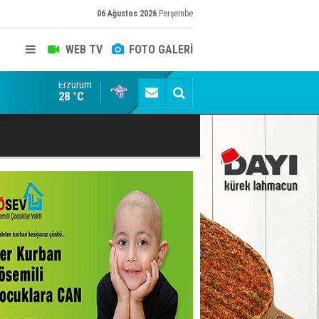
06 Ağustos 2026
Perşembe
WEB TV
FOTO GALERİ
Erzurum
Erzurumspor camiasının sevilen ismi Baki Pardeli s
28 °C