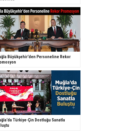
ğla Büyükşehir’den Personeline Rekor
romosyon
ğla’da Türkiye-Çin Dostluğu Sanatla
luştu