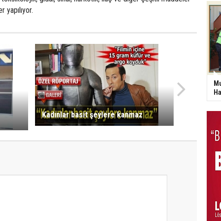
er yapılıyor.
Mu
Ha
Kadınlar basit şeylere kanmaz