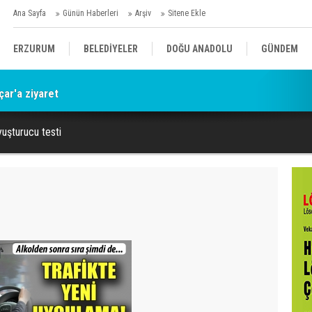
Ana Sayfa
Günün Haberleri
Arşiv
Sitene Ekle
ERZURUM
BELEDİYELER
DOĞU ANADOLU
GÜNDEM
çar'a ziyaret
SİYASET
AFAD/ SAVAŞ
SPOR
yuşturucu testi
KÜLTÜR/SANAT//MAĞAZİN
BODRUM