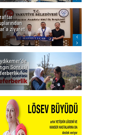
raftar
Ligde yeni
uplarından
sezon
ar'a ziyaret
başlıyor! İlk
düdük Bolu'da
çalacak
ydikemer'de
Muğla
ngın Sonrası
Büyükşehir
ferberlik
Tüm
İmkânlarıyla
Yangın
Sahasında