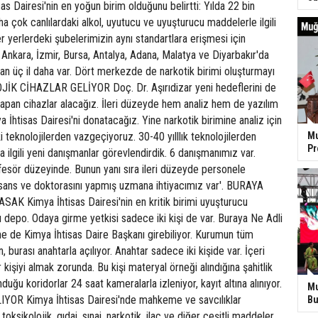
sas Dairesi'nin en yoğun birim olduğunu belirtti: Yılda 22 bin
ha çok canlılardaki alkol, uyutucu ve uyuşturucu maddelerle ilgili
er yerlerdeki şubelerimizin aynı standartlara erişmesi için
 Ankara, İzmir, Bursa, Antalya, Adana, Malatya ve Diyarbakır'da
nan üç il daha var. Dört merkezde de narkotik birimi oluşturmayı
JİK CİHAZLAR GELİYOR Doç. Dr. Aşırıdizar yeni hedeflerini de
z yapan cihazlar alacağız. İleri düzeyde hem analiz hem de yazılım
 İhtisas Dairesi'ni donatacağız. Yine narkotik birimine analiz için
i teknolojilerden vazgeçiyoruz. 30-40 yılllık teknolojilerden
Mu
P
 ilgili yeni danışmanlar görevlendirdik. 6 danışmanımız var.
esör düzeyinde. Bunun yanı sıra ileri düzeyde personele
lisans ve doktorasını yapmış uzmana ihtiyacımız var'. BURAYA
K Kimya İhtisas Dairesi'nin en kritik birimi uyuşturucu
 depo. Odaya girme yetkisi sadece iki kişi de var. Buraya Ne Adli
e de Kimya İhtisas Daire Başkanı girebiliyor. Kurumun tüm
en, burası anahtarla açılıyor. Anahtar sadece iki kişide var. İçeri
r kişiyi almak zorunda. Bu kişi materyal örneği alındığına şahitlik
uğu koridorlar 24 saat kameralarla izleniyor, kayıt altına alınıyor.
Mu
YOR Kimya İhtisas Dairesi'nde mahkeme ve savcılıklar
Bu
toksikolojik, gıdai, sınai, narkotik, ilaç ve diğer çeşitli maddeler