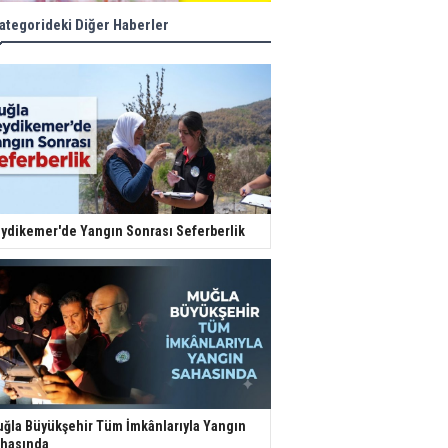
ategorideki Diğer Haberler
ydikemer'de Yangın Sonrası Seferberlik
ğla Büyükşehir Tüm İmkânlarıyla Yangın
hasında