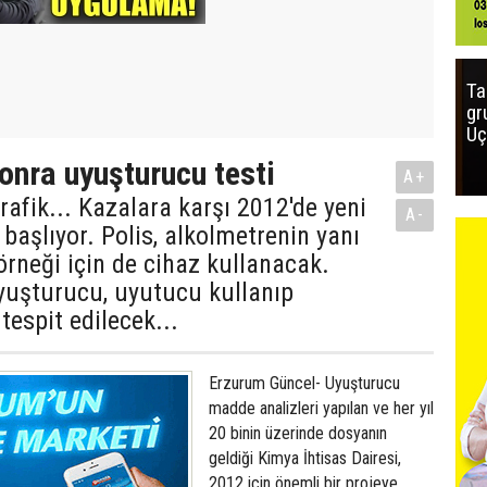
Ta
gr
Uç
onra uyuşturucu testi
A+
rafik... Kazalara karşı 2012'de yeni
A-
başlıyor. Polis, alkolmetrenin yanı
örneği için de cihaz kullanacak.
uşturucu, uyutucu kullanıp
tespit edilecek...
Erzurum Güncel- Uyuşturucu
madde analizleri yapılan ve her yıl
20 binin üzerinde dosyanın
geldiği Kimya İhtisas Dairesi,
2012 için önemli bir projeye