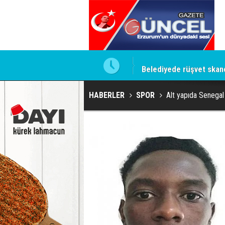
ini devirme operasyonu'
Belediyede rüşvet skanda
HABERLER
SPOR
Alt yapıda Senegal