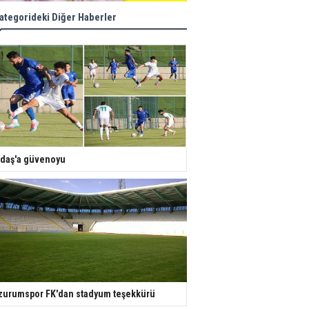
ategorideki Diğer Haberler
daş'a güvenoyu
zurumspor FK'dan stadyum teşekkürü