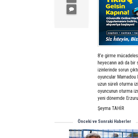
8’e girme mücadelesi
heyecanın adı da bir 
izinlerinde sorun çık
oyuncular Mamadou Ba
uzun süreli oturma izi
oyuncunun oturma izn
yeni dönemde Erzurum
Şeyma TAHİR
Önceki ve Sonraki Haberler