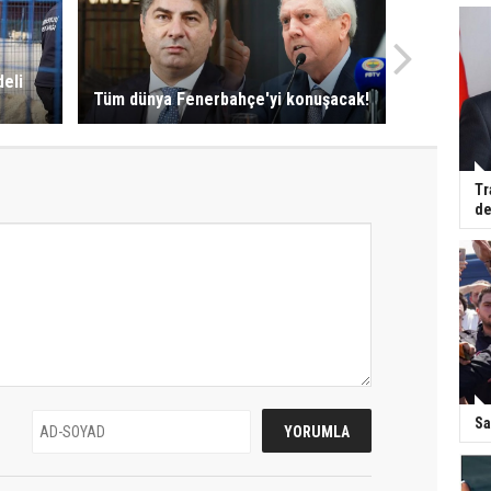
deli
Tüm dünya Fenerbahçe'yi konuşacak!
Tr
de
Sa