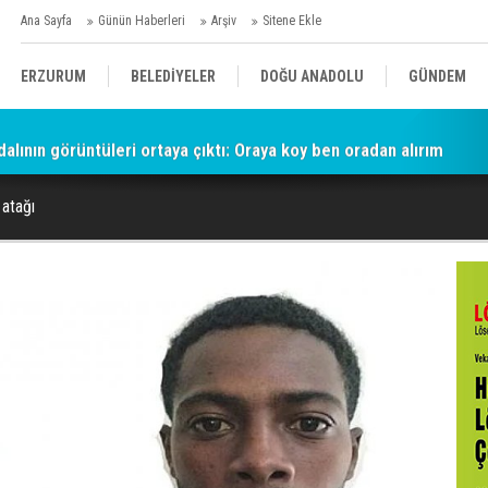
Ana Sayfa
Günün Haberleri
Arşiv
Sitene Ekle
ERZURUM
BELEDİYELER
DOĞU ANADOLU
GÜNDEM
lının görüntüleri ortaya çıktı: Oraya koy ben oradan alırım
SİYASET
AFAD/ SAVAŞ
SPOR
 atağı
KÜLTÜR/SANAT//MAĞAZİN
BODRUM