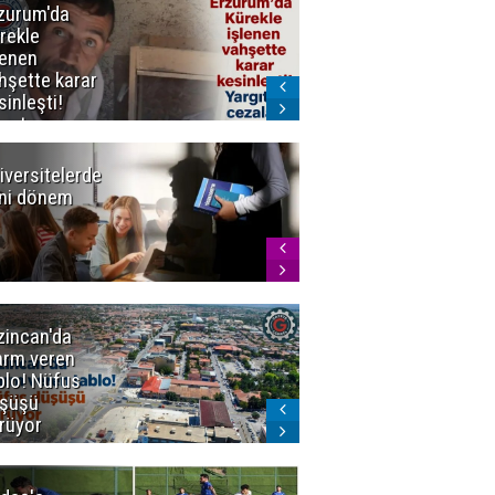
zurum'da
Erzurum dâhil
rekle
Çok Sayıda
lenen
İlde
hşette karar
Uyuşturucuya
sinleşti!
Darbe
rgıtay
zaları onadı
iversitelerde
Başkan
ni dönem
Sekmen'den
Tercih
Döneminde
Erzurum
Vurgusu
zincan'da
Meteoroloji
arm veren
uyardı!
blo! Nüfus
Doğu'ya yaz
şüşü
gelmeyecek
rüyor