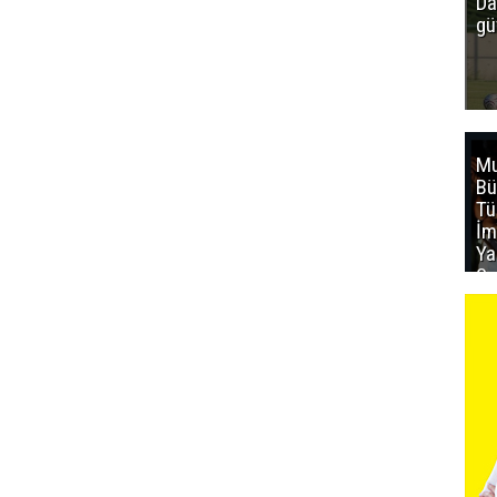
Da
gü
Mu
Bü
T
İm
Ya
Sa