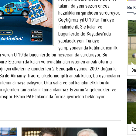
takımı da yeni sezon öncesi
Bu K
hazırlıklarını şimdiden sürdürüyor.
Geçtiğimiz yıl U 19’lar Türkiye
finalinde ilk 3’e kalan ve
bugünlerde de Kuşadası’nda
yapılacak yeni Türkiye
şampiyonasında katılmak için ilk
 veren U 19’da bugünlerde bir heyecan da sürdürüyor. Bu
süre Erzurum’da kalan ve oynatılmaları istenen ancak oturma
tığı için ülkelerine gönderilen 2 Senegalli oyuncu. 2007 doğumlu
Da
 ile Almamy Traore, ülkelerine gitti ancak kulüp, bu oyuncuların
nlerini almaya çalışıyor. Orta saha ve sol kanatın etkili bu iki
i işlemleri tamamlanır tamamlanmaz Erzurum’a gelecekleri ve
spor FK’nın PAF takımında forma giymeleri bekleniyor.
Er