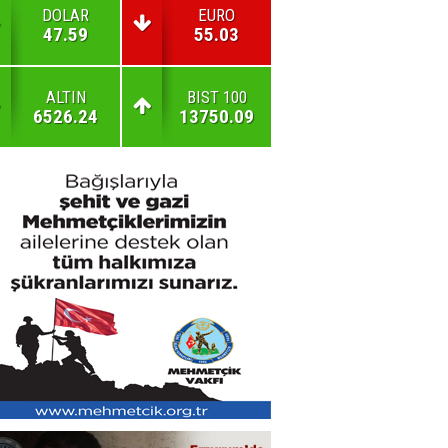
DOLAR
EURO
47.59
55.03
ALTIN
BIST 100
6526.24
13750.09