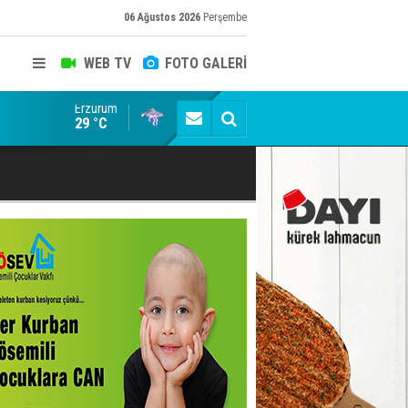
06 Ağustos 2026
Perşembe
WEB TV
FOTO GALERİ
Erzurum
Erzurum'da hububat rekoltesi 500 bin tonu aşacak!
29 °C