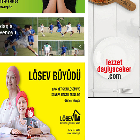
daş'a
Erzurumspor
venoyu
FK'dan
stadyum
teşekkürü