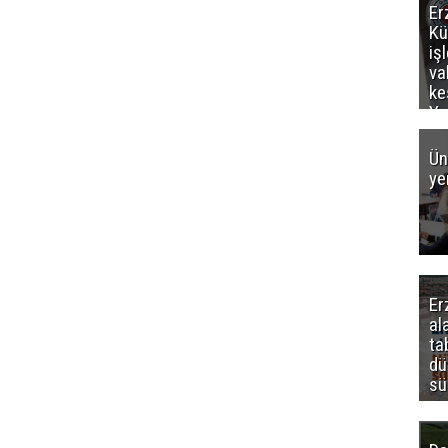
Er
Kü
iş
va
ke
Ya
ce
Ün
ye
Er
al
ta
dü
sü