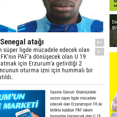
Da
gü
 Senegal atağı
A+
n süper ligde mücadele edecek olan
A-
FK’nın PAF’a dönüşecek olan U 19
atmak için Erzurum’a getirdiği 2
uncunun oturma izni için hummalı bir
tıldı.
Gazete Güncel- Önümüzdeki
sezon süper ligde mücadele
edecek olan Erzurumspor FK ile
birlikte kulübün PAF takımı
hüviyetine bürünecek olan U 19