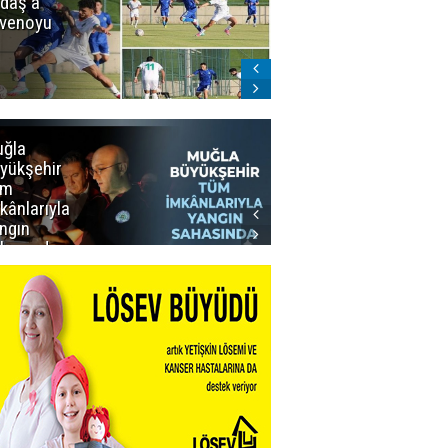
daş'a
Erzurumspor
venoyu
FK'dan
stadyum
teşekkürü
ğla
Muğla
yükşehir
Büyükşehir’den
üm
Personeline
kânlarıyla
Rekor
ngın
Promosyon
hasında