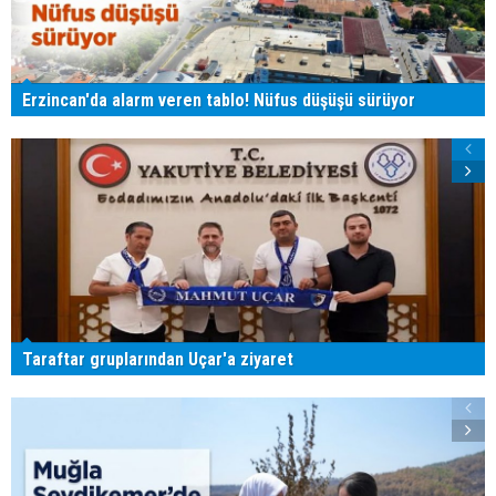
Erzincan'da alarm veren tablo! Nüfus düşüşü sürüyor
Taraftar gruplarından Uçar'a ziyaret