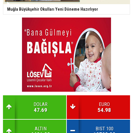
Muğla Büyükşehir Okulları Yeni Döneme Hazırlıyor
DOLAR
EURO
47.69
54.98
ALTIN
BIST 100