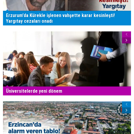
Erzurum'da Kürekle işlenen vahşette karar kesinleşti!
Yargıtay cezaları onadı
Üniversitelerde yeni dönem