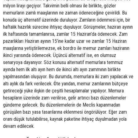
milyon lirayı geçiyor. Takvimin belli olması ile birlikte, gözler
memurların zamlı maaşlarının ne zaman ödeneceğine çevirildi. Bu
konuda üç alternatif üzerinde duruluyor. Zamların ödenmesi için, bir
haftalık hazırlık sürecine ihtiyaç duyuluyor. Görüşmeler, haziran ayının
ilk haftasında tamamlanırsa, zamlar 15 Haziran’da ödenecek. Zam
pazarlıkları Haziran ayının 15’ine kadar uzar ve zamlar 15 Haziran
maaşlarına yetiştirilemezse, ek bordro ile memur zamları haziranın
ikinci yarısında ödenecek. Üçüncü alternatif ise, en olumsuz
senaryoya dayanıyor. Söz konusu alternatif memurlara temmuz
ayında hem ilk altı ayın hem de ikinci altı ayın zammının birlikte
yapılmasından oluşuyor. Bu durumda, memurlara iki zam yapılacak ve
altı aylık da fark verilecek. Öte yandan, memur zamlarının bütçeye
getireceği yüke ilişkin de çeşitli hesaplamalar yapılıyor. Memura
hesapların üzerinde zam verilirse, gelir artırıcı bazı düzenlemeler
gündeme gelecek. Bu düzenlemelerin de Meclis kapanmadan
görüşülen bazı yasa tasarılarına eklenmesi öngörülüyor. Eğer zam
oranı düşük tutulabilirse, kaynak paketine ihtiyaç duyulmadan yola
devam edilecek.