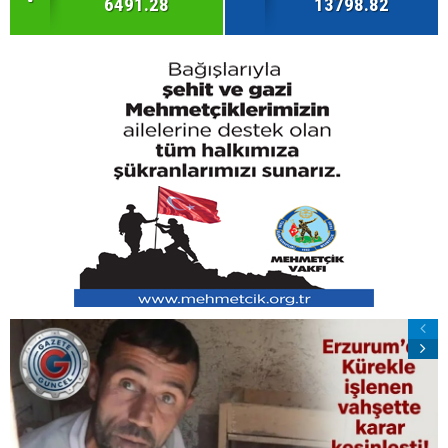
6491.28
13798.82