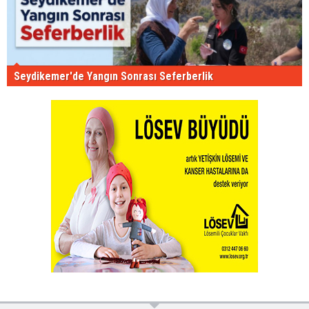
Seydikemer'de Yangın Sonrası Seferberlik