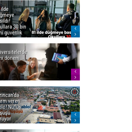
 ilde
Erzurum'da
üğmeye
Kürekle
sıldı!
işlenen
ullara 30 bin
vahşette karar
ni güvenlik
kesinleşti!
revlisi
Yargıtay
cezaları onadı
iversitelerde
Başkan
ni dönem
Sekmen'den
Tercih
Döneminde
Erzurum
Vurgusu
zincan'da
Meteoroloji
arm veren
uyardı!
blo! Nüfus
Doğu'ya yaz
şüşü
gelmeyecek
rüyor