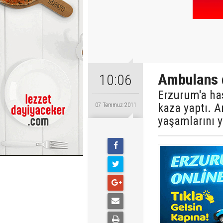
Ambulans d
10:06
Erzurum'a ha
kaza yaptı. 
07 Temmuz 2011
yaşamlarını yi