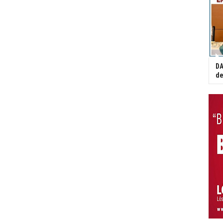
DA
de