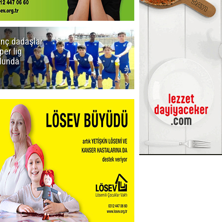
nç dadaşlar
Viago
per lig
Yachting
lunda
Kiralık Yat
Seçenekleri ile
Tekne Tatilini
Planlayın