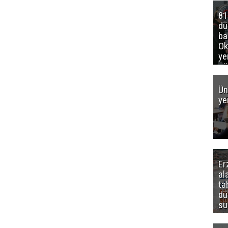
81
d
ba
Ok
ye
gö
Ün
ye
Er
al
ta
dü
sü