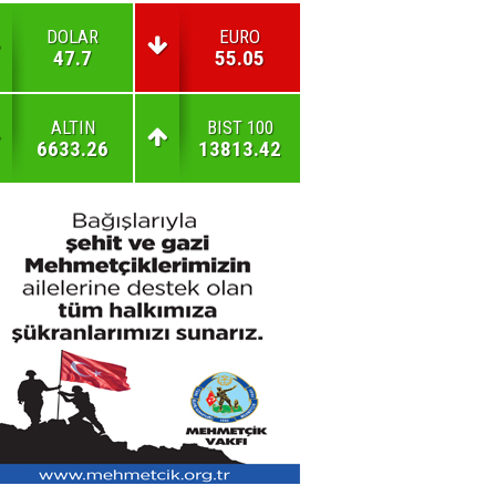
DOLAR
EURO
47.7
55.05
ALTIN
BIST 100
6633.26
13813.42