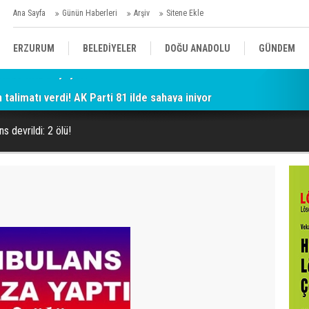
Ana Sayfa
Günün Haberleri
Arşiv
Sitene Ekle
ERZURUM
BELEDİYELER
DOĞU ANADOLU
GÜNDEM
alimatı verdi! AK Parti 81 ilde sahaya iniyor
SİYASET
AFAD/ SAVAŞ
SPOR
s devrildi: 2 ölü!
KÜLTÜR/SANAT//MAĞAZİN
BODRUM