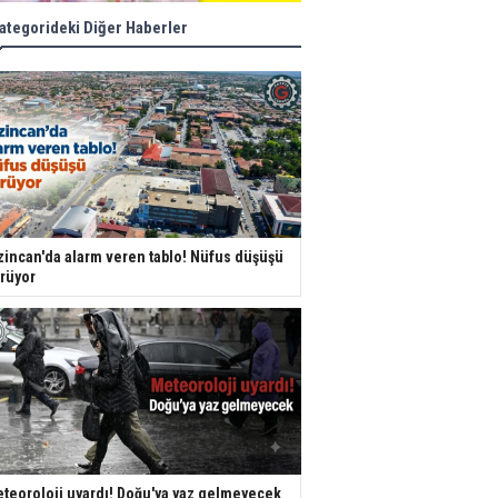
ategorideki Diğer Haberler
zincan'da alarm veren tablo! Nüfus düşüşü
rüyor
teoroloji uyardı! Doğu'ya yaz gelmeyecek