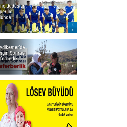
nç dadaşlar
Icardi'den
per lig
Galatasaray'a
lunda
ret! Böyle
biteceğini
kimse tahmin
edemezdi
ydikemer'de
Muğla
ngın Sonrası
Büyükşehir
ferberlik
Tüm
İmkânlarıyla
Yangın
Sahasında