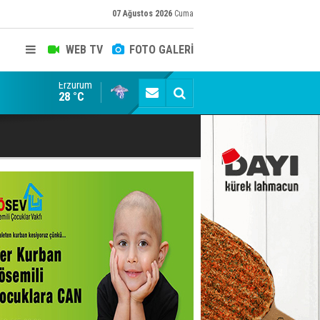
07 Ağustos 2026
Cuma
WEB TV
FOTO GALERİ
Erzurum
Genç dadaşlar süper lig yolunda
28 °C