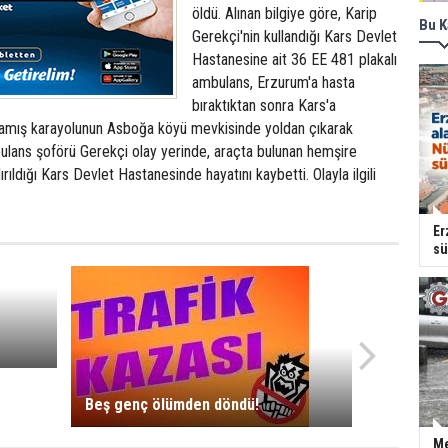
öldü. Alınan bilgiye göre, Karip
Bu K
Gerekçi'nin kullandığı Kars Devlet
Hastanesine ait 36 EE 481 plakalı
ambulans, Erzurum'a hasta
bıraktıktan sonra Kars'a
amış karayolunun Asboğa köyü mevkisinde yoldan çıkarak
bulans şoförü Gerekçi olay yerinde, araçta bulunan hemşire
rıldığı Kars Devlet Hastanesinde hayatını kaybetti. Olayla ilgili
Er
sü
Beş genç ölümden döndü!
Me