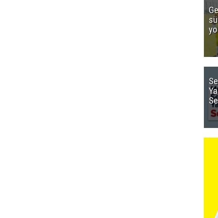
Ge
sü
yo
Se
Ya
Se