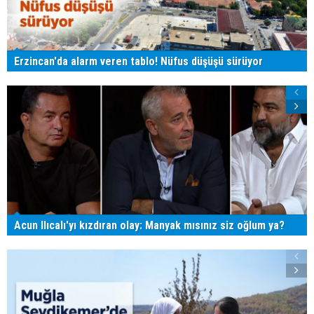
Erzincan'da alarm veren tablo! Nüfus düşüşü sürüyor
Acun Ilıcalı'yı kızdıran olay: Manyak mısınız siz oğlum ya?