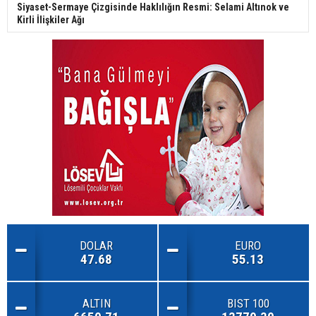
Siyaset-Sermaye Çizgisinde Haklılığın Resmi: Selami Altınok ve
Kirli İlişkiler Ağı
DOLAR
EURO
47.68
55.13
ALTIN
BIST 100