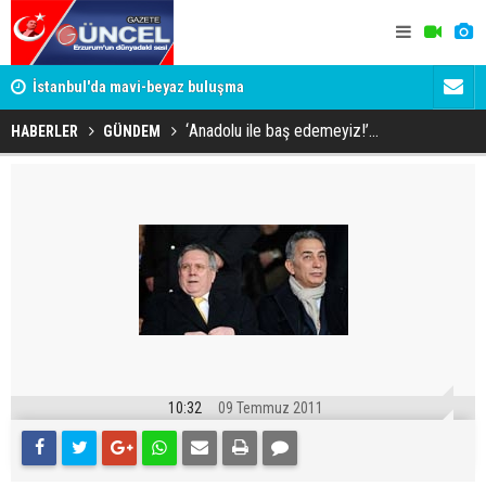
um
İstanbul'da mavi-beyaz buluşma
Erzurumspo
‘Anadolu ile baş edemeyiz!’...
HABERLER
GÜNDEM
10:32
09 Temmuz 2011