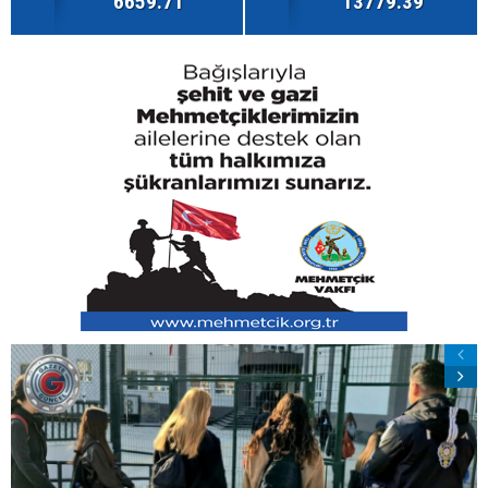
6659.71
13779.39