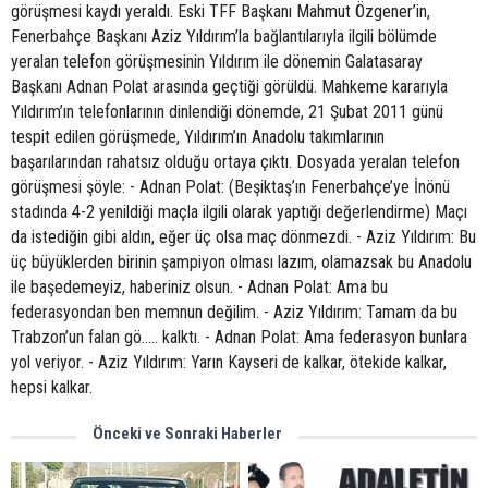
görüşmesi kaydı yeraldı. Eski TFF Başkanı Mahmut Özgener’in,
Fenerbahçe Başkanı Aziz Yıldırım’la bağlantılarıyla ilgili bölümde
yeralan telefon görüşmesinin Yıldırım ile dönemin Galatasaray
Başkanı Adnan Polat arasında geçtiği görüldü. Mahkeme kararıyla
Yıldırım’ın telefonlarının dinlendiği dönemde, 21 Şubat 2011 günü
tespit edilen görüşmede, Yıldırım’ın Anadolu takımlarının
başarılarından rahatsız olduğu ortaya çıktı. Dosyada yeralan telefon
görüşmesi şöyle: - Adnan Polat: (Beşiktaş’ın Fenerbahçe’ye İnönü
stadında 4-2 yenildiği maçla ilgili olarak yaptığı değerlendirme) Maçı
da istediğin gibi aldın, eğer üç olsa maç dönmezdi. - Aziz Yıldırım: Bu
üç büyüklerden birinin şampiyon olması lazım, olamazsak bu Anadolu
ile başedemeyiz, haberiniz olsun. - Adnan Polat: Ama bu
federasyondan ben memnun değilim. - Aziz Yıldırım: Tamam da bu
Trabzon’un falan gö..... kalktı. - Adnan Polat: Ama federasyon bunlara
yol veriyor. - Aziz Yıldırım: Yarın Kayseri de kalkar, ötekide kalkar,
hepsi kalkar.
Önceki ve Sonraki Haberler