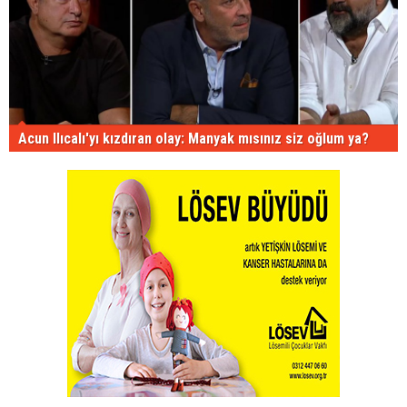
Acun Ilıcalı'yı kızdıran olay: Manyak mısınız siz oğlum ya?