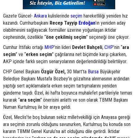
Gazete Güncel-
Ankara
kulislerinde
seçim
hareketliliği yeniden hız
kazandı. Cumhurbaşkanı
Recep Tayyip
Erdoğan
’ın yeniden aday
olabilmesini sağlayacak formüller üzerine yoğunlaşan iktidar
cephesinde, özellikle “
öne çekilmiş seçim
” seçeneği öne çıkıyor.
Cumhur İttifakı ortağı
MHP
’nin lideri
Devlet Bahçeli
,
CHP
’nin “
ara
seçim
” ve “
erken seçim
” çağrılarına net biçimde karşı çıkarken,
AKP içinde farklı seçim senaryolarının değerlendirildiği belirtiliyor.
CHP Genel Başkanı
Özgür Özel,
30 Mart’ta
Bursa
Büyükşehir
Belediye Başkanı Mustafa Bozbey’in gözaltına alınmasının ardından
yaptığı sert açıklamalarla erken seçim tartışmalarını yeniden
gündeme taşıdı. Özel, iki hafta boyunca muhalefet partileriyle temas
kurarak “
ara seçim
” önerisini anlattı ve son olarak TBMM Başkanı
Numan Kurtulmuş ile bir araya geldi.
Özel, Meclis’te boş bulunan sekiz milletvekilliği için Anayasa gereği
ara seçimin zorunlu olduğunu savunurken, Kurtulmuş bu konuda son
kararın TBMM Genel Kurulu’na ait olduğunu dile getirdi. İktidar