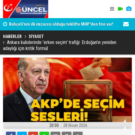
Bahçeli'nin ilk imzacısı olduğu teklifte MHP'den fire var!
Siyaset-Se
İşte imzalamayan o isim
Altınok ve K
HABERLER
SİYASET
Ankara kulislerinde 'erken seçim' trafiği: Erdoğan’ın yeniden
adaylığı için kritik formül
20:00
28 Nisan 2026