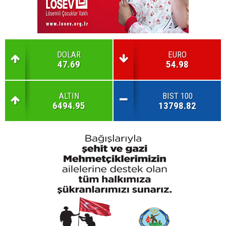
DOLAR
EURO
47.69
54.98
ALTIN
BIST 100
6494.95
13798.82