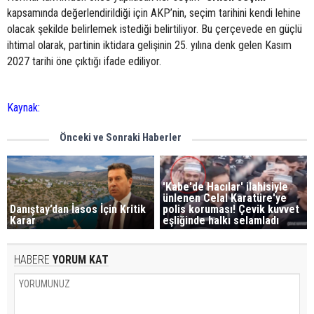
kapsamında değerlendirildiği için AKP’nin, seçim tarihini kendi lehine
olacak şekilde belirlemek istediği belirtiliyor. Bu çerçevede en güçlü
ihtimal olarak, partinin iktidara gelişinin 25. yılına denk gelen Kasım
2027 tarihi öne çıktığı ifade ediliyor.
Kaynak:
Önceki ve Sonraki Haberler
'Kabe'de Hacılar' ilahisiyle
ünlenen Celal Karatüre'ye
Danıştay’dan İasos İçin Kritik
polis koruması! Çevik kuvvet
Karar
eşliğinde halkı selamladı
HABERE
YORUM KAT