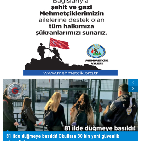
81 ilde düğmeye basıldı! Okullara 30 bin yeni güvenlik