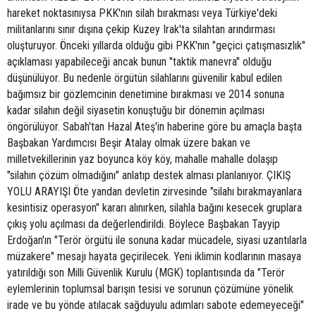
hareket noktasınıysa PKK'nın silah bırakması veya Türkiye'deki
militanlarını sınır dışına çekip Kuzey Irak'ta silahtan arındırması
oluşturuyor. Önceki yıllarda olduğu gibi PKK'nın "geçici çatışmasızlık"
açıklaması yapabileceği ancak bunun "taktik manevra" olduğu
düşünülüyor. Bu nedenle örgütün silahlarını güvenilir kabul edilen
bağımsız bir gözlemcinin denetimine bırakması ve 2014 sonuna
kadar silahın değil siyasetin konuştuğu bir dönemin açılması
öngörülüyor. Sabah'tan Hazal Ateş'in haberine göre bu amaçla başta
Başbakan Yardımcısı Beşir Atalay olmak üzere bakan ve
milletvekillerinin yaz boyunca köy köy, mahalle mahalle dolaşıp
"silahın çözüm olmadığını" anlatıp destek alması planlanıyor. ÇIKIŞ
YOLU ARAYIŞI Öte yandan devletin zirvesinde "silahı bırakmayanlara
kesintisiz operasyon" kararı alınırken, silahla bağını kesecek gruplara
çıkış yolu açılması da değerlendirildi. Böylece Başbakan Tayyip
Erdoğan'ın "Terör örgütü ile sonuna kadar mücadele, siyasi uzantılarla
müzakere" mesajı hayata geçirilecek. Yeni iklimin kodlarının masaya
yatırıldığı son Milli Güvenlik Kurulu (MGK) toplantısında da "Terör
eylemlerinin toplumsal barışın tesisi ve sorunun çözümüne yönelik
irade ve bu yönde atılacak sağduyulu adımları sabote edemeyeceği"