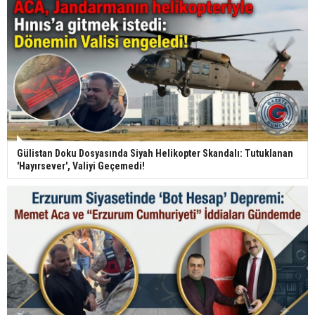
Gülistan Doku Dosyasında Siyah Helikopter Skandalı: Tutuklanan
'Hayırsever', Valiyi Geçemedi!