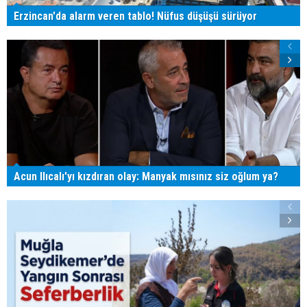
Erzincan'da alarm veren tablo! Nüfus düşüşü sürüyor
Acun Ilıcalı'yı kızdıran olay: Manyak mısınız siz oğlum ya?