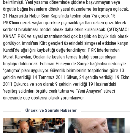
belirtilmişti. Yeni yasama döneminde şiddete başvurmayan veya
örgütle bağını kesenlere dönük yasal düzenleme tartışmaya açılacak.
21 Haziran'da Habur Sınır Kapısı'nda teslim olan 7'si çocuk 15
PKK'lının gerek yaşları gerekse pişmanlık şartları re'sen gözetilerek
serbest bırakılması, model olarak daha etkin kullanılacak. ÇATIŞMACI
KANAT PKK ve siyasi uzantılarındaki çok başlılık en büyük risk olarak
görülüyor. İmralı'nın Kürt gençleri üzerindeki simgesel etkisine karşın
Kandil'de ağırlığını kaybettiği değerlendiriliyor. PKK liderlerinden
Murat Karayılan, Öcalan ile kesilen temas trafiği sonrası oluşan
boşluğu doldurmak, Fehman Hüseyin de Suriye bağlantısı nedeniyle
"çatışma" planı uyguluyor. Güvenlik birimlerinin tespitlerine göre 13
şehidin verildiği 14 Temmuz 2011 Silvan, 24 şehidin verildiği 19 Ekim
2011 Çukurca ve son olarak 9 şehidin verildiği 19 Haziran'daki
Yeşiltaş saldırıları örgütü canlı tutma ve "Yeni Anayasa" süreci
öncesinde güç gösterisi olarak yorumlanıyor.
Önceki ve Sonraki Haberler