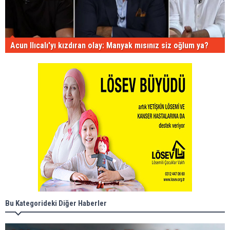
Acun Ilıcalı'yı kızdıran olay: Manyak mısınız siz oğlum ya?
Bu Kategorideki Diğer Haberler