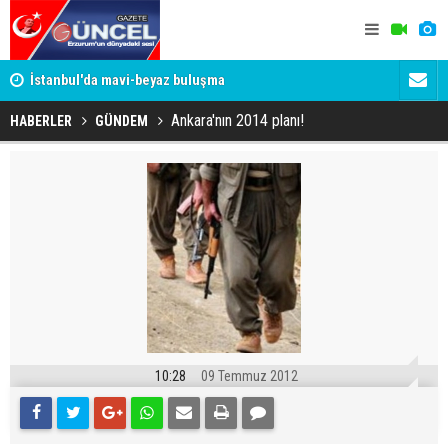
um
İstanbul'da mavi-beyaz buluşma
Erzurumspo
Ankara'nın 2014 planı!
HABERLER
GÜNDEM
10:28
09 Temmuz 2012