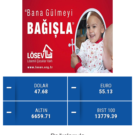
DOLAR
EURO
47.68
55.13
ALTIN
BIST 100
6659.71
13779.39