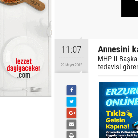
Annesini k
11:07
MHP il Başka
tedavisi göre
29 Mayıs 2012