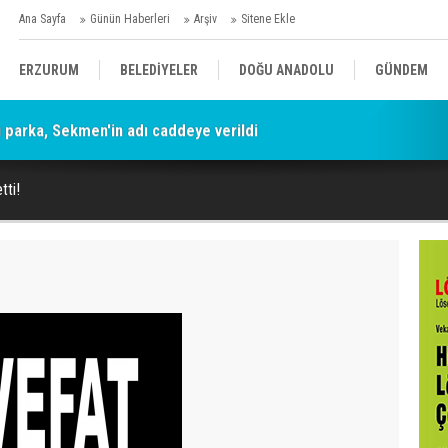
Ana Sayfa
Günün Haberleri
Arşiv
Sitene Ekle
ERZURUM
BELEDİYELER
DOĞU ANADOLU
GÜNDEM
parka, Sekmen'in adı caddeye verildi
SİYASET
AFAD/ SAVAŞ
SPOR
tti!
KÜLTÜR/SANAT//MAĞAZİN
BODRUM