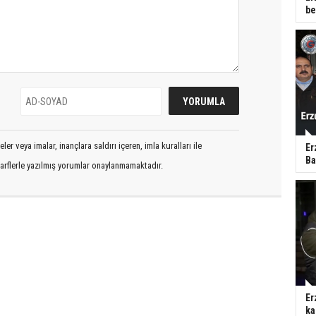
be
er veya imalar, inançlara saldırı içeren, imla kuralları ile
Er
Ba
arflerle yazılmış yorumlar onaylanmamaktadır.
Er
ka