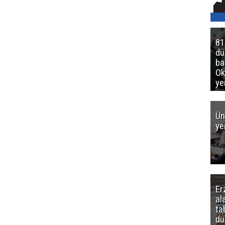
81
d
ba
Ok
ye
gö
Ün
ye
Er
al
ta
dü