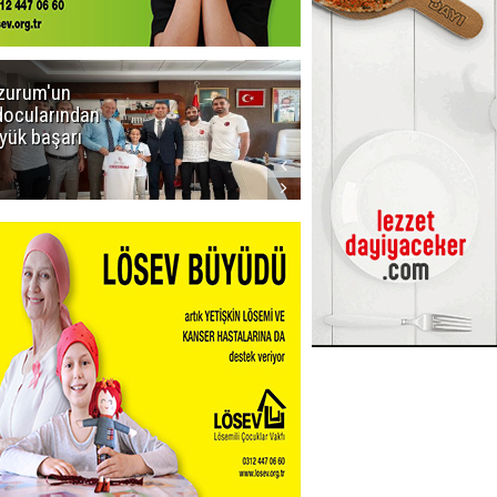
zurum'un
Amar süper
docularından
ligi seviyor!
yük başarı