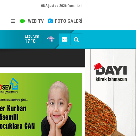
08 Ağustos 2026
Cumartesi
WEB TV
FOTO GALERİ
Erzurum
Konuşanlar'a katıldı, söyledikleri başına iş açtı! Göza
17 °C