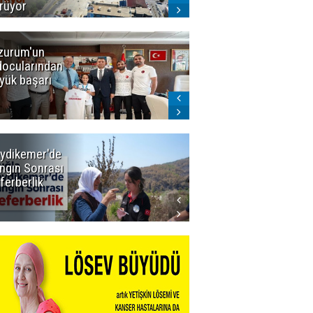
rüyor
zurum'un
Amar süper
docularından
ligi seviyor!
yük başarı
ydikemer'de
Muğla
ngın Sonrası
Büyükşehir
ferberlik
Tüm
İmkânlarıyla
Yangın
Sahasında