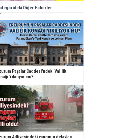
ategorideki Diğer Haberler
zurum Paşalar Caddesi'ndeki Valilik
nağı Yıkılıyor mu?
zurum Adliyesindeki yangının detayları