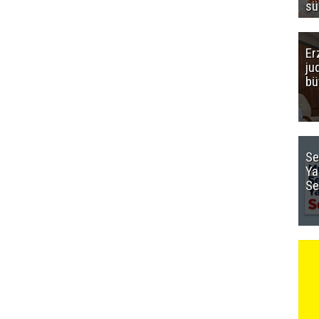
sü
Er
ju
bü
Se
Ya
Se