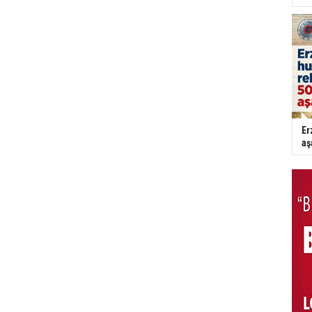
Er
aş