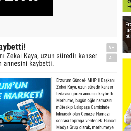
Er
ju
bü
aybetti!
A+
nı Zekai Kaya, uzun süredir kanser
A-
n annesini kaybetti.
Erzurum Güncel- MHP il Başkanı
Zekai Kaya, uzun süredir kanser
tedavisi gören annesini kaybetti.
Merhume, bugün öğle namazını
müteakip Lalapaşa Camisinde
kılınacak olan Cenaze Namazı
sonrası toprağa verilecek. Güncel
Medya Grup olarak, merhumeye