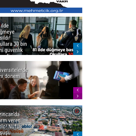
 ilde
Erzurum'da
üğmeye
Kürekle
sıldı!
işlenen
ullara 30 bin
vahşette karar
ni güvenlik
kesinleşti!
revlisi
Yargıtay
cezaları onadı
iversitelerde
Başkan
ni dönem
Sekmen'den
Tercih
Döneminde
Erzurum
Vurgusu
zincan'da
Meteoroloji
arm veren
uyardı!
blo! Nüfus
Doğu'ya yaz
şüşü
gelmeyecek