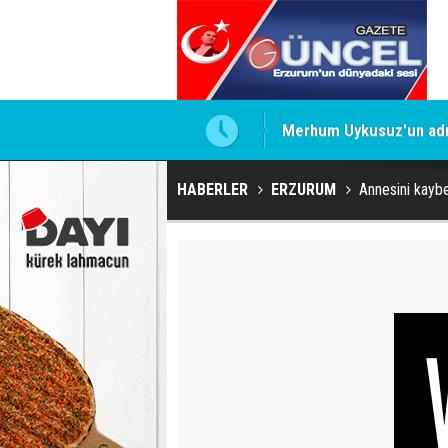
Merhum Uykusuz'un adı 
HABERLER
ERZURUM
Annesini kaybe