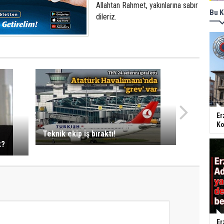
Allahtan Rahmet, yakınlarına sabır
Bu K
dileriz.
Er
Ko
Teknik ekip iş bıraktı!
k?
Er