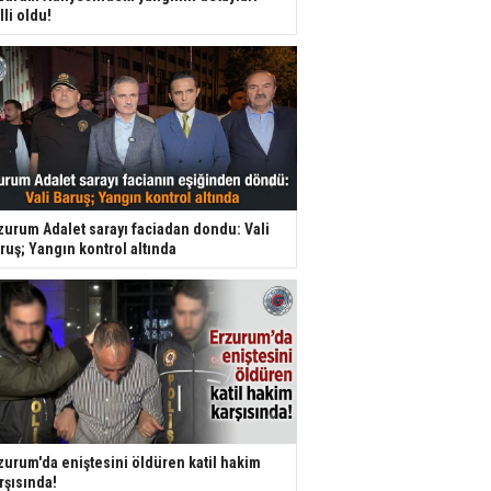
lli oldu!
zurum Adalet sarayı faciadan dondu: Vali
ruş; Yangın kontrol altında
zurum'da eniştesini öldüren katil hakim
rşısında!