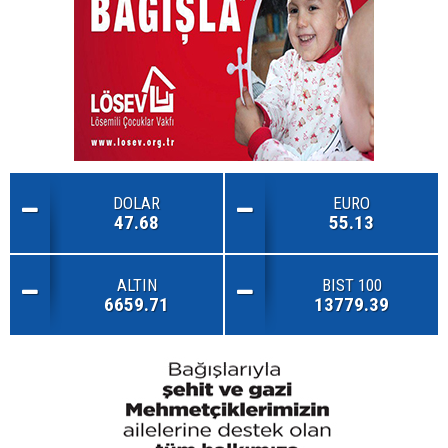
DOLAR
EURO
47.68
55.13
ALTIN
BIST 100
6659.71
13779.39