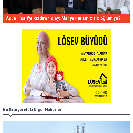
Acun Ilıcalı'yı kızdıran olay: Manyak mısınız siz oğlum ya?
Bu Kategorideki Diğer Haberler