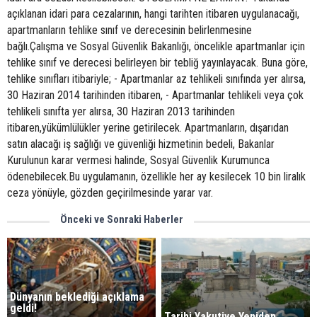
açıklanan idari para cezalarının, hangi tarihten itibaren uygulanacağı,
apartmanların tehlike sınıf ve derecesinin belirlenmesine
bağlı.Çalışma ve Sosyal Güvenlik Bakanlığı, öncelikle apartmanlar için
tehlike sınıf ve derecesi belirleyen bir tebliğ yayınlayacak. Buna göre,
tehlike sınıfları itibariyle; - Apartmanlar az tehlikeli sınıfında yer alırsa,
30 Haziran 2014 tarihinden itibaren, - Apartmanlar tehlikeli veya çok
tehlikeli sınıfta yer alırsa, 30 Haziran 2013 tarihinden
itibaren,yükümlülükler yerine getirilecek. Apartmanların, dışarıdan
satın alacağı iş sağlığı ve güvenliği hizmetinin bedeli, Bakanlar
Kurulunun karar vermesi halinde, Sosyal Güvenlik Kurumunca
ödenebilecek.Bu uygulamanın, özellikle her ay kesilecek 10 bin liralık
ceza yönüyle, gözden geçirilmesinde yarar var.
Önceki ve Sonraki Haberler
Dünyanın beklediği açıklama
geldi!
Tarihi Yakutiye Yeniden