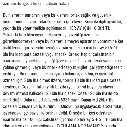
uzmanı ile işyeri hekimi çalıştırmaları
Bu hizmetin tamamını veya bir kısmını, ortak sağlık ve güvenlik
birimlerinden hizmet olarak almaları gerekiyor. Konuyla ilgili ayrıntılar,
yakında bir yönetmelikle açıklanacak. HER AY İÇİN 10 BİN TL
Yukarıda belirtilen işyeri hekimi ve iş güvenliği uzmanını
görevlendirmeyen veya bu hizmeti almayan apartman yönetimine kat
maliklerine, görevlendirmediği uzman ve hekim için her ay 5+5=10
bin lira idari para cezası uygulanacak. Örnek: Kapıcı çalıştıran bir
apartmanda, yönetimin iş sağlığı ve güvenliği hizmetlerini satın alma
yoluna gitmediği veya bu nitelikleri taşıyan kişileri çalıştırmadığı tesit
edilmiştir.Bu durumda, her ay işyeri hekimi için 5 bin, iş güvenliği
uzmanı için 5 bin lira olmak üzere, tolam 10 bin lira idari para cezası
kesilecek. Cezanın tutarı yıllık bazda (yani bir yıl boyunca olayın
devam etmesi halinde) 120 bin lira olacak. Ceza 120 bin lira ile de
sınırlı değil. Daha da artabilecek (6331 sayılı Kanun Md.26b). Bu
cezaları, Çalışma ve İş Kurumu İl Müdürlüğü uygulayacak. Ceza tutarı,
işyerindeki işçi sayısı ile orantılı değil. Örneğin bir işçi çalıştıran
apartmana da 100 işçi çalıştıran işyerine de her ay 5 + 5 = 10 bin lira
idari ara cezası kesilebilecek. UYGULAMA NE ZAMAN? Yukarıda