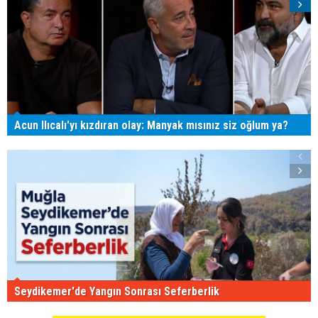
Acun Ilıcalı'yı kızdıran olay: Manyak mısınız siz oğlum ya?
Seydikemer'de Yangın Sonrası Seferberlik