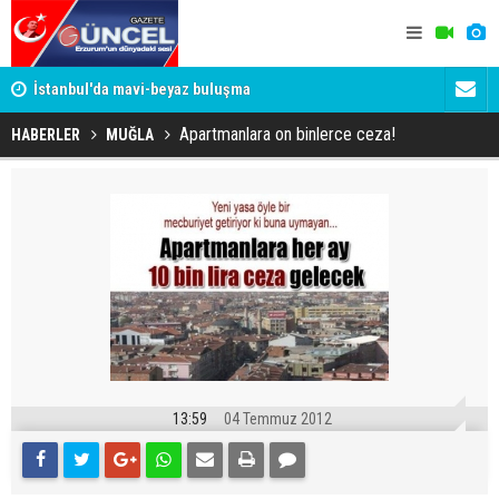
um
İstanbul'da mavi-beyaz buluşma
Erzurumspo
Apartmanlara on binlerce ceza!
HABERLER
MUĞLA
13:59
04 Temmuz 2012