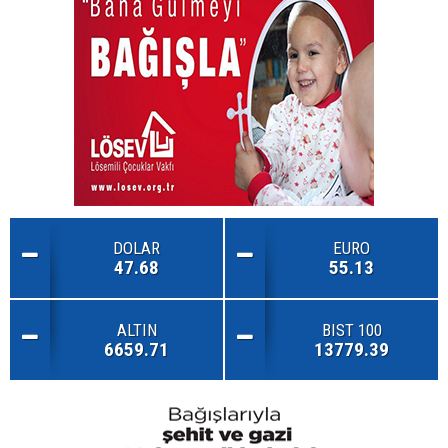
DOLAR
EURO
47.68
55.13
ALTIN
BIST 100
6659.71
13779.39