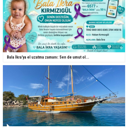
Bala İkra'ya el uzatma zamanı: Sen de umut ol...