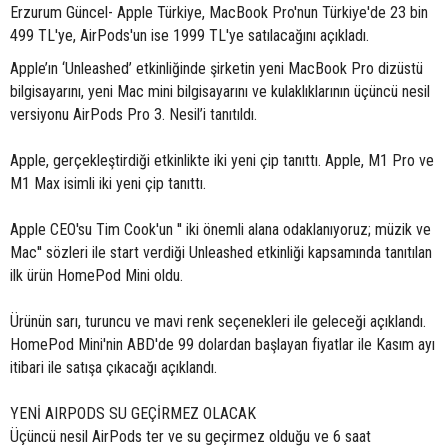
Erzurum Güncel- Apple Türkiye, MacBook Pro'nun Türkiye'de 23 bin
499 TL'ye, AirPods'un ise 1999 TL'ye satılacağını açıkladı.
Apple’ın ‘Unleashed’ etkinliğinde şirketin yeni MacBook Pro dizüstü
bilgisayarını, yeni Mac mini bilgisayarını ve kulaklıklarının üçüncü nesil
versiyonu AirPods Pro 3. Nesil’i tanıtıldı.
Apple, gerçekleştirdiği etkinlikte iki yeni çip tanıttı. Apple, M1 Pro ve
M1 Max isimli iki yeni çip tanıttı.
Apple CEO'su Tim Cook'un '' iki önemli alana odaklanıyoruz; müzik ve
Mac'' sözleri ile start verdiği Unleashed etkinliği kapsamında tanıtılan
ilk ürün HomePod Mini oldu.
Ürünün sarı, turuncu ve mavi renk seçenekleri ile geleceği açıklandı.
HomePod Mini'nin ABD'de 99 dolardan başlayan fiyatlar ile Kasım ayı
itibari ile satışa çıkacağı açıklandı.
YENİ AIRPODS SU GEÇİRMEZ OLACAK
Üçüncü nesil AirPods ter ve su geçirmez olduğu ve 6 saat