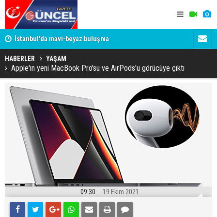
um
İstanbul'da mavi-beyaz buluşma
Erzurumspo
HABERLER
YAŞAM
Apple'ın yeni MacBook Pro'su ve AirPods'u görücüye çıktı
09:30
19 Ekim 2021