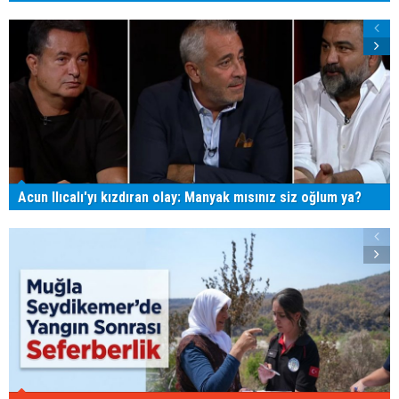
Acun Ilıcalı'yı kızdıran olay: Manyak mısınız siz oğlum ya?