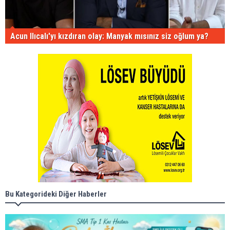
Acun Ilıcalı'yı kızdıran olay: Manyak mısınız siz oğlum ya?
Bu Kategorideki Diğer Haberler