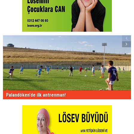
Palandöken'de ilk antrenman!