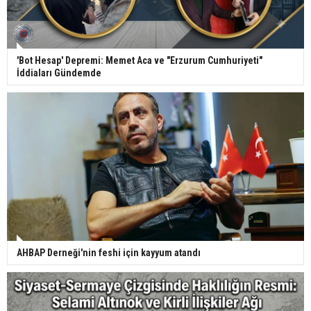
'Bot Hesap' Depremi: Memet Aca ve "Erzurum Cumhuriyeti"
İddiaları Gündemde
AHBAP Derneği'nin feshi için kayyum atandı