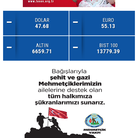
DOLAR
EURO
47.68
55.13
ALTIN
BIST 100
6659.71
13779.39