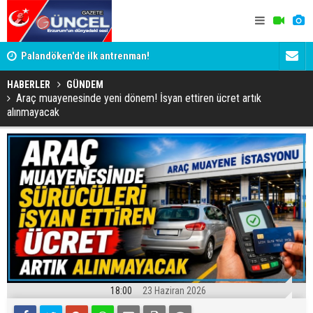
Palandöken'de ilk antrenman!
Kaptan Yum
HABERLER
GÜNDEM
Araç muayenesinde yeni dönem! İsyan ettiren ücret artık
alınmayacak
18:00
23 Haziran 2026