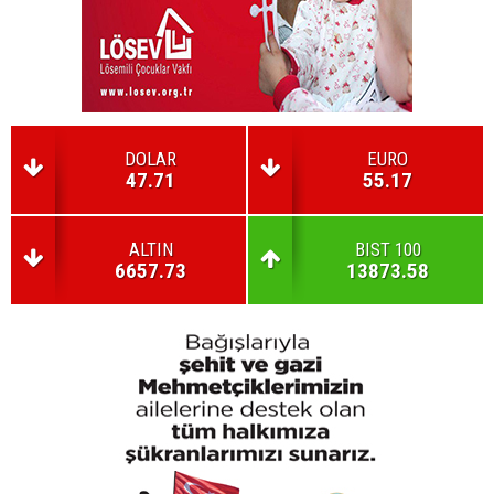
DOLAR
EURO
47.71
55.17
ALTIN
BIST 100
6657.73
13873.58