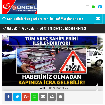
Şehit aileleri ve gazilere yeni haklar! Maaşlar artacak
Aman dikka
Araç sahipleri bu habere dikkat!
HABERLER
GÜNDEM
14:00
05 Şubat 2026