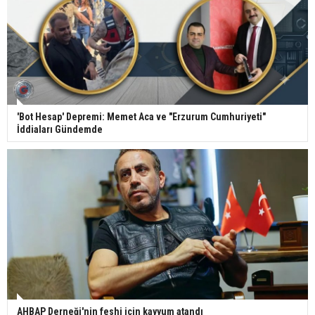
'Bot Hesap' Depremi: Memet Aca ve "Erzurum Cumhuriyeti"
İddiaları Gündemde
AHBAP Derneği'nin feshi için kayyum atandı