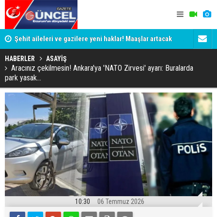
Şehit aileleri ve gazilere yeni haklar! Maaşlar artacak
Aman dikka
HABERLER
ASAYİŞ
Aracınız çekilmesin! Ankara'ya 'NATO Zirvesi' ayarı: Buralarda
park yasak...
10:30
06 Temmuz 2026