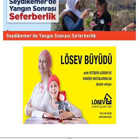
Seydikemer'de Yangın Sonrası Seferberlik