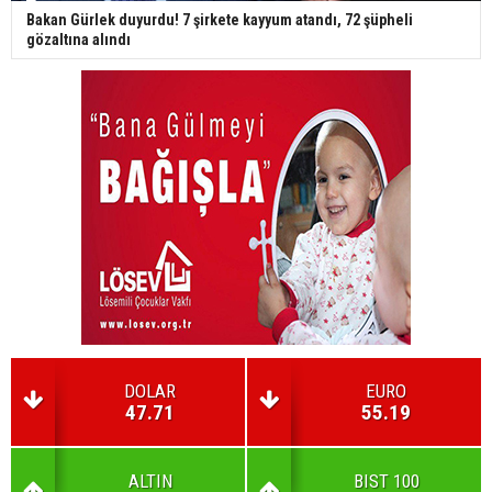
Bakan Gürlek duyurdu! 7 şirkete kayyum atandı, 72 şüpheli
gözaltına alındı
DOLAR
EURO
47.71
55.19
ALTIN
BIST 100