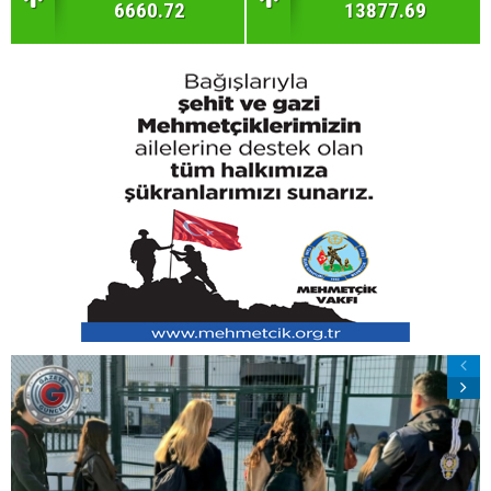
6660.72
13877.69