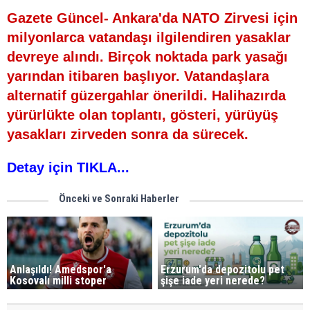
Gazete Güncel- Ankara'da NATO Zirvesi için
milyonlarca vatandaşı ilgilendiren yasaklar
devreye alındı. Birçok noktada park yasağı
yarından itibaren başlıyor. Vatandaşlara
alternatif güzergahlar önerildi. Halihazırda
yürürlükte olan toplantı, gösteri, yürüyüş
yasakları zirveden sonra da sürecek.
Detay için TIKLA...
Önceki ve Sonraki Haberler
Anlaşıldı! Amedspor'a
Erzurum'da depozitolu pet
Kosovalı milli stoper
şişe iade yeri nerede?