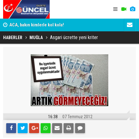
n
ACA, bakın kimlerle kol kola!
Erzurumspo
Asgari ücrette yeni kriter
HABERLER
MUĞLA
16:38
07 Temmuz 2012