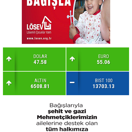
DOLAR
EURO
47.58
55.06
ALTIN
BIST 100
6508.81
13703.13