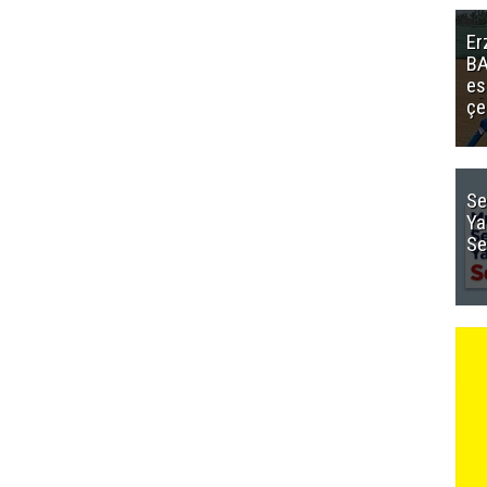
Er
BA
es
çe
Se
Ya
Se