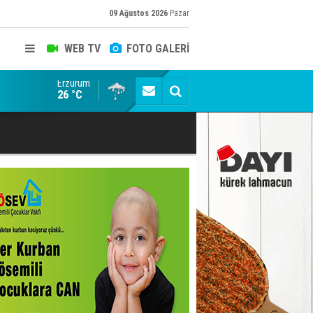
09 Ağustos 2026
Pazar
WEB TV
FOTO GALERİ
Erzurum
Erzurum'da yağış uyarısı
26 °C