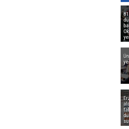
81
d
ba
Ok
ye
gö
Ün
ye
Er
al
ta
dü
sü