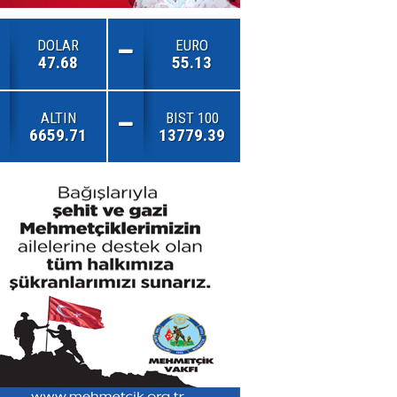
DOLAR
EURO
47.68
55.13
ALTIN
BIST 100
6659.71
13779.39