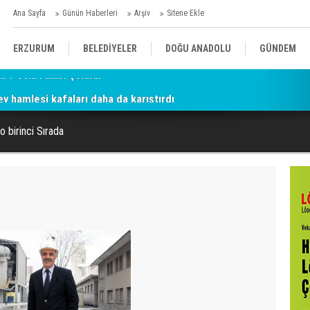
Ana Sayfa
Günün Haberleri
Arşiv
Sitene Ekle
ERZURUM
BELEDİYELER
DOĞU ANADOLU
GÜNDEM
ey hamlesi kafaları daha da karıştırdı
SİYASET
AFAD/ SAVAŞ
SPOR
 birinci Sırada
KÜLTÜR/SANAT//MAĞAZİN
BODRUM