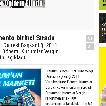
Er
BA
es
çe
ento birinci Sırada
A+
i Dairesi Başkanlığı 2011
A-
e Dönemi Kurumlar Vergisi
ni açıkladı.
Erzurum Güncel - Erzurum Vergi
Dairesi Başkanlığı 2011
Vergilendirme Dönemi Kurumlar
Vergisi Rekortmenlerini açıkladı.
Erzurumda Kurumlar Vergisi
rekortmenleri ilk 100
sıralamasında tahakkuk eden 6.1