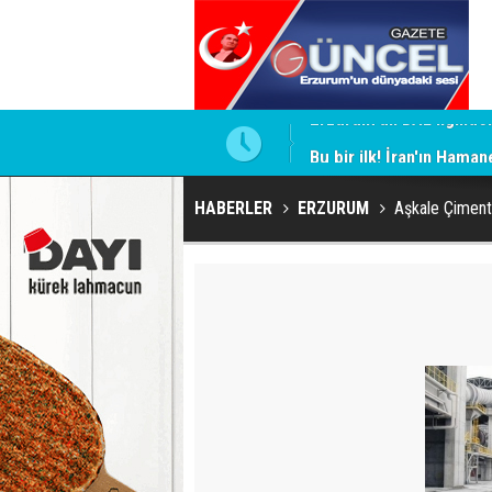
Bu bir ilk! İran'ın Haman
HABERLER
ERZURUM
Aşkale Çimento