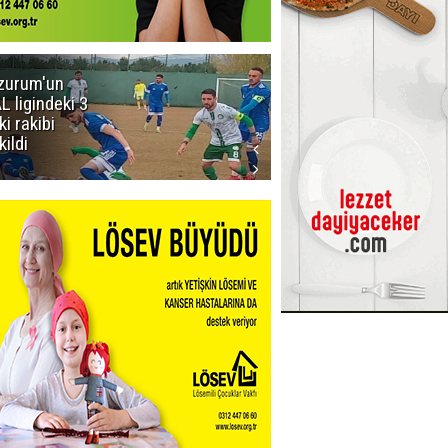
zurum'un
Acun Ilıcalı'yı
L ligindeki 3
kızdıran olay:
ki rakibi
Manyak
kildi
mısınız siz
oğlum ya?