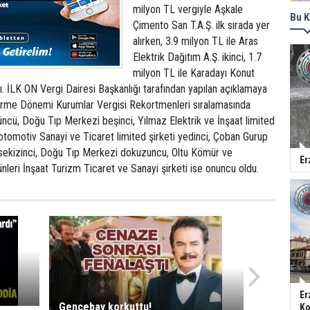
milyon TL vergiyle Aşkale
Bu K
Çimento San T.A.Ş. ilk sırada yer
alırken, 3.9 milyon TL ile Aras
Elektrik Dağıtım A.Ş. ikinci, 1.7
milyon TL ile Karadayı Konut
ı. İLK ON Vergi Dairesi Başkanlığı tarafından yapılan açıklamaya
irme Dönemi Kurumlar Vergisi Rekortmenleri sıralamasında
ncü, Doğu Tıp Merkezi beşinci, Yılmaz Elektrik ve İnşaat limited
lli otomotiv Sanayi ve Ticaret limited şirketi yedinci, Çoban Gurup
ti sekizinci, Doğu Tıp Merkezi dokuzuncu, Oltu Kömür ve
Er
nleri İnşaat Turizm Ticaret ve Sanayi şirketi ise onuncu oldu.
Er
Gencebay korkuttu!
Ko