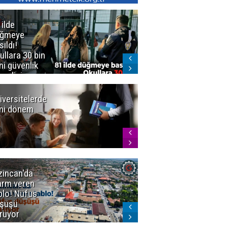
 ilde
Erzurum'da
üğmeye
Kürekle
sıldı!
işlenen
ullara 30 bin
vahşette karar
ni güvenlik
kesinleşti!
revlisi
Yargıtay
cezaları onadı
iversitelerde
Başkan
ni dönem
Sekmen'den
Tercih
Döneminde
Erzurum
Vurgusu
zincan'da
Meteoroloji
arm veren
uyardı!
blo! Nüfus
Doğu'ya yaz
şüşü
gelmeyecek
rüyor