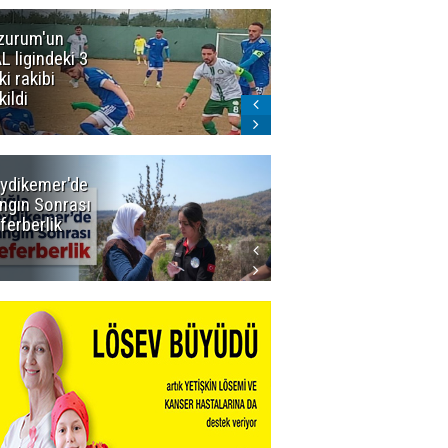
zurum'un
Acun Ilıcalı'yı
L ligindeki 3
kızdıran olay:
ki rakibi
Manyak
kildi
mısınız siz
oğlum ya?
ydikemer'de
Muğla
ngın Sonrası
Büyükşehir
ferberlik
Tüm
İmkânlarıyla
Yangın
Sahasında