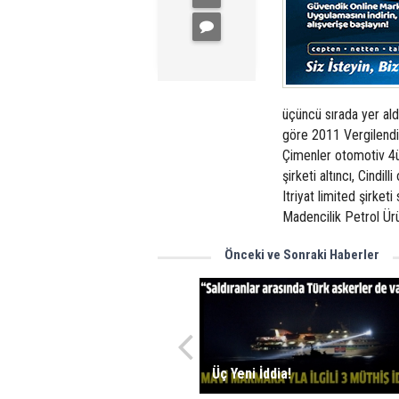
üçüncü sırada yer ald
göre 2011 Vergilend
Çimenler otomotiv 4ü
şirketi altıncı, Cindi
Itriyat limited şirke
Madencilik Petrol Ürü
Önceki ve Sonraki Haberler
Üç Yeni İddia!