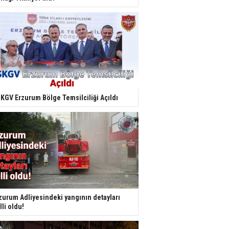
KGV Erzurum Bölge Temsilciliği Açıldı
zurum Adliyesindeki yangının detayları
lli oldu!