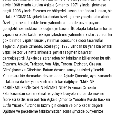
eliyle 1968 yılında kurulan Aşkale Çimento, 1971 yılında işletmeye
geçti. 1993 yılında Erzurum ve bölgedeki insanı tarafından kurulan, bin
ortaklı ERÇİMSAN şirketi tarafından özelleştirme yoluyla satın alındı.
Özelleştirme ile birlikte hem yatırımlara hem de pazar payının
genişletilmesi noktasında düğmeye basıldı. İlk etapta fabrikanın hantal
yapısını ortadan kaldırmak için iyileştirme yatırımlarına start verildi. Bir
çok birimde yapılan küçük yatırımlar sonucunda ciddi tasarruflar
sağlandı. Aşkale Çimento, özelleştiği 1993 yılından bu yana bin ortaklı
yapısı ile zor ve hatta imkânsız şartlara rağmen başarılar
gerçekleştirdi. Aşkale’de zarar eden bir fabrikanın küllerinden bu gün
Erzurum, Aşkale, Trabzon, Van, Ağrı, Tercan, Erzincan, Giresun,
Gümüşhane ve Gürcistan-Batum devasa sanayi tesisleri yükseldi.
Yatırımlara hiç durmadan devam eden Aşkale Çimento, aynı zamanda
ortaklarına da her yıl düzenli olarak kar dağıtıyor. “MAKİNE
FABRİKASI ERZİNCAN’IN HİZMETİNDE” Erzincan Çimento
Fabrikası’ndan sonra satınalma yoluyla bünyelerine bir de makine
fabrikası kattıklarını belirten Aşkale Çimento Yönetim Kurulu Başkanı
Lütfü Yücelik, “Erzincan bizim için önemli ve bir o kadar değerli.
Öğütme ve paketleme fabrikamızdan sonra şimdide bünyemize