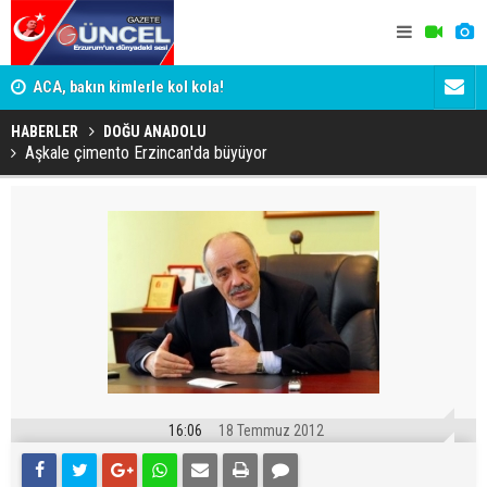
n
ACA, bakın kimlerle kol kola!
Erzurumspo
HABERLER
DOĞU ANADOLU
Aşkale çimento Erzincan'da büyüyor
16:06
18 Temmuz 2012