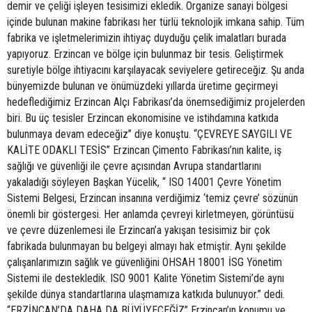
demir ve çeliği işleyen tesisimizi ekledik. Organize sanayi bölgesi
içinde bulunan makine fabrikası her türlü teknolojik imkana sahip. Tüm
fabrika ve işletmelerimizin ihtiyaç duyduğu çelik imalatları burada
yapıyoruz. Erzincan ve bölge için bulunmaz bir tesis. Geliştirmek
suretiyle bölge ihtiyacını karşılayacak seviyelere getireceğiz. Şu anda
bünyemizde bulunan ve önümüzdeki yıllarda üretime geçirmeyi
hedeflediğimiz Erzincan Alçı Fabrikası’da önemsediğimiz projelerden
biri. Bu üç tesisler Erzincan ekonomisine ve istihdamına katkıda
bulunmaya devam edeceğiz” diye konuştu. “ÇEVREYE SAYGILI VE
KALİTE ODAKLI TESİS” Erzincan Çimento Fabrikası’nın kalite, iş
sağlığı ve güvenliği ile çevre açısından Avrupa standartlarını
yakaladığı söyleyen Başkan Yücelik, “ ISO 14001 Çevre Yönetim
Sistemi Belgesi, Erzincan insanına verdiğimiz ‘temiz çevre’ sözünün
önemli bir göstergesi. Her anlamda çevreyi kirletmeyen, görüntüsü
ve çevre düzenlemesi ile Erzincan’a yakışan tesisimiz bir çok
fabrikada bulunmayan bu belgeyi almayı hak etmiştir. Aynı şekilde
çalışanlarımızın sağlık ve güvenliğini OHSAH 18001 İSG Yönetim
Sistemi ile destekledik. ISO 9001 Kalite Yönetim Sistemi’de aynı
şekilde dünya standartlarına ulaşmamıza katkıda bulunuyor.” dedi.
“ERZİNCAN’DA DAHA DA BÜYÜYECEĞİZ” Erzincan’ın konumu ve