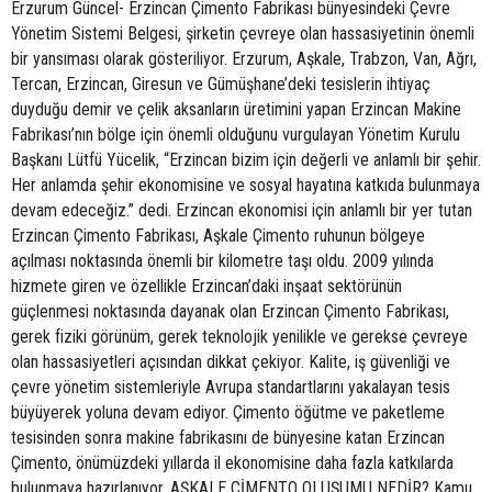
Erzurum Güncel- Erzincan Çimento Fabrikası bünyesindeki Çevre
Yönetim Sistemi Belgesi, şirketin çevreye olan hassasiyetinin önemli
bir yansıması olarak gösteriliyor. Erzurum, Aşkale, Trabzon, Van, Ağrı,
Tercan, Erzincan, Giresun ve Gümüşhane’deki tesislerin ihtiyaç
duyduğu demir ve çelik aksanların üretimini yapan Erzincan Makine
Fabrikası’nın bölge için önemli olduğunu vurgulayan Yönetim Kurulu
Başkanı Lütfü Yücelik, “Erzincan bizim için değerli ve anlamlı bir şehir.
Her anlamda şehir ekonomisine ve sosyal hayatına katkıda bulunmaya
devam edeceğiz.” dedi. Erzincan ekonomisi için anlamlı bir yer tutan
Erzincan Çimento Fabrikası, Aşkale Çimento ruhunun bölgeye
açılması noktasında önemli bir kilometre taşı oldu. 2009 yılında
hizmete giren ve özellikle Erzincan’daki inşaat sektörünün
güçlenmesi noktasında dayanak olan Erzincan Çimento Fabrikası,
gerek fiziki görünüm, gerek teknolojik yenilikle ve gerekse çevreye
olan hassasiyetleri açısından dikkat çekiyor. Kalite, iş güvenliği ve
çevre yönetim sistemleriyle Avrupa standartlarını yakalayan tesis
büyüyerek yoluna devam ediyor. Çimento öğütme ve paketleme
tesisinden sonra makine fabrikasını de bünyesine katan Erzincan
Çimento, önümüzdeki yıllarda il ekonomisine daha fazla katkılarda
bulunmaya hazırlanıyor. AŞKALE ÇİMENTO OLUŞUMU NEDİR? Kamu