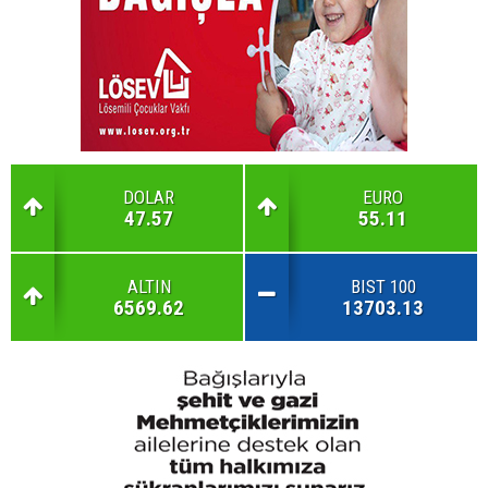
DOLAR
EURO
47.57
55.11
ALTIN
BIST 100
6569.62
13703.13