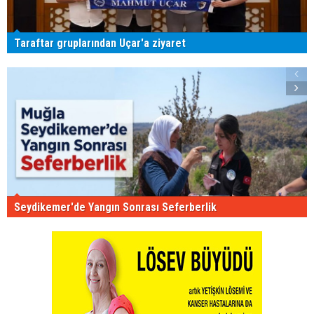
Taraftar gruplarından Uçar'a ziyaret
Seydikemer'de Yangın Sonrası Seferberlik