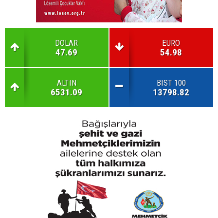
DOLAR
EURO
47.69
54.98
ALTIN
BIST 100
6531.09
13798.82