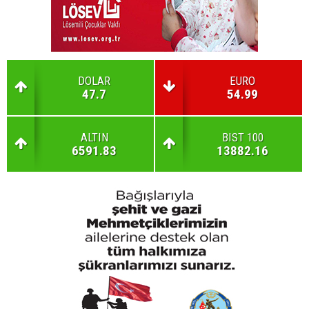
DOLAR
EURO
47.7
54.99
ALTIN
BIST 100
6591.83
13882.16