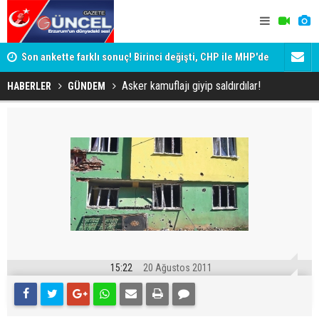
ik
Son ankette farklı sonuç! Birinci değişti, CHP ile MHP'de
Erzurum'da 
büyük kayıp
Asker kamuflajı giyip saldırdılar!
HABERLER
GÜNDEM
15:22
20 Ağustos 2011