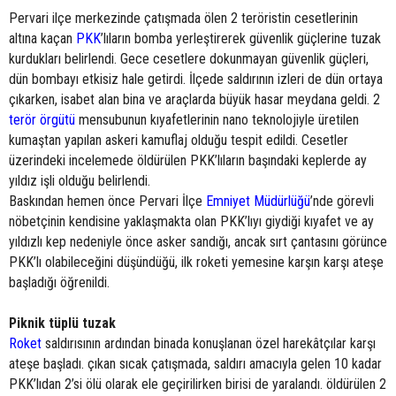
Pervari ilçe merkezinde çatışmada ölen 2 teröristin cesetlerinin
altına kaçan
PKK
’lıların bomba yerleştirerek güvenlik güçlerine tuzak
kurdukları belirlendi. Gece cesetlere dokunmayan güvenlik güçleri,
dün bombayı etkisiz hale getirdi. İlçede saldırının izleri de dün ortaya
çıkarken, isabet alan bina ve araçlarda büyük hasar meydana geldi. 2
terör örgütü
mensubunun kıyafetlerinin nano teknolojiyle üretilen
kumaştan yapılan askeri kamuflaj olduğu tespit edildi. Cesetler
üzerindeki incelemede öldürülen PKK’lıların başındaki keplerde ay
yıldız işli olduğu belirlendi.
Baskından hemen önce Pervari İlçe
Emniyet Müdürlüğü
’nde görevli
nöbetçinin kendisine yaklaşmakta olan PKK’lıyı giydiği kıyafet ve ay
yıldızlı kep nedeniyle önce asker sandığı, ancak sırt çantasını görünce
PKK’lı olabileceğini düşündüğü, ilk roketi yemesine karşın karşı ateşe
başladığı öğrenildi.
Piknik tüplü tuzak
Roket
saldırısının ardından binada konuşlanan özel harekâtçılar karşı
ateşe başladı. çıkan sıcak çatışmada, saldırı amacıyla gelen 10 kadar
PKK’lıdan 2’si ölü olarak ele geçirilirken birisi de yaralandı. öldürülen 2