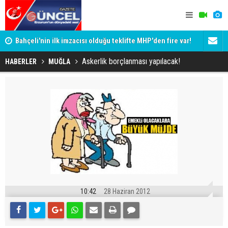
Bahçeli'nin ilk imzacısı olduğu teklifte MHP'den fire var!
Siyaset-Se
İşte imzalamayan o isim
Altınok ve K
Askerlik borçlanması yapılacak!
HABERLER
MUĞLA
10:42
28 Haziran 2012