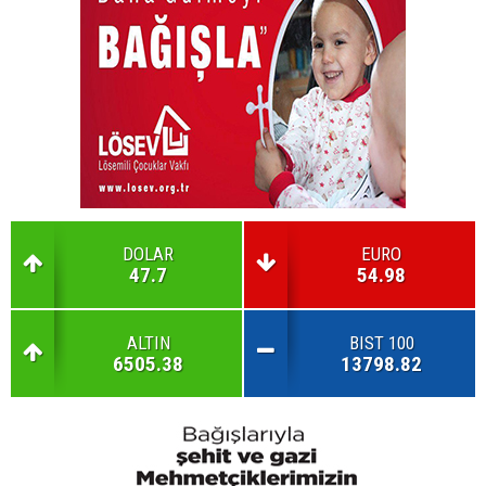
DOLAR
EURO
47.7
54.98
ALTIN
BIST 100
6505.38
13798.82