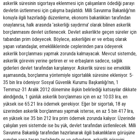
askerlik süresinin sigortaya eklenmesi için çalışanların ödediği parayı
devletin üstlenmesi için çalışma başlatıldı. Milli Savunma Bakanlığı'nın
konuyla ilgili hazırladığı düzenleme, ekonomi bakanlıkları tarafından
onaylanırsa, halk arasında 'askerliği saydırma' olarak bilinen askerlik
borçlanmasını devlet üstlenecek. Devlet askerlikte geçen süreler için
tabandan prim ödeyecek. Böylece, askerliğini er ve erbaş olarak
yapan vatandaşlar, emekliliklerinde ceplerinden para ödeyerek
askerlik borçlanması yapmak zorunda kalmayacak. Mevcut sistemde,
askerlik görevini yerine getiren er ve erbaşların sadece, sağlık
giderleri devlet tarafından karşılanıyor. Askerlik süresi ise emeklilik
aşamasında, borçlanma yöntemiyle sigortalılık süresine ekleniyor. 5-
35 bin lira ödeniyor Sosyal Güvenlik Kurumu Başkanlığı'nın, 1
Temmuz-31 Aralık 2012 dönemine ilişkin belirlediği katsayılar dikkate
alındığında, 1 günlük askerlik borçlanması için en az 10.03 lira, en
yüksek ise 65.21 lira ödemek gerekiyor. Eğer bir sigortalı, 18 ay
üzerinden askerlik borçlanması yapmak isterse, en az 5 bin 417 lira,
en yüksek ise 35 bin 212 lira prim ödemek zorunda kalıyor. Üzerinde
çalışılan yeni sistemde ise bu yük, devlet tarafından üstlenilecek. Milli
Savunma Bakanlığı tarafından hazırlanarak ilgili bakanlıkların görüşüne
sunulan yasa tasarı taslağında er ve erbaşların, askerlik görevini