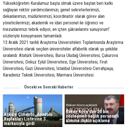
Yükseköğretim Kurulumuz başta olmak üzere baştan beri katkı
sağlayan rektör yardımcılarımızı, genel sekreterlerimizi,
dekanlarımızı, müdürlerimizi, koordinatör olarak görev alan
yöneticilerimizi, akademik ve idari personel ile öğrenci ve
mezunlarımızı tebrik ediyor, en içten şükranlarımı sunuyorum”
sözleriyle konuşmasını tamamladı.
13 Aralık 2021 tarihli Araştırma Üniversiteleri Toplantısında Araştırma
Üniversitesi olarak seçilen üniversiteler alfabetik olarak şu şekilde
sıralandı: Atatürk Üniversitesi, Bursa Uludağ Üniversitesi, Çukurova
Üniversitesi, Dokuz Eylül Üniversitesi, Ege Üniversitesi, Fırat
Üniversitesi, Gazi Üniversitesi, İstanbul Üniversitesi-Cerrahpaşa,
Karadeniz Teknik Üniversitesi, Marmara Üniversitesi.
Önceki ve Sonraki Haberler
Bakan Koca'dan 20 bin
Aşkale Çimento, Anadolu
sözleşmeli sağlık personeli
Kaplanları Listesine 3
alımına ilişkin açıklama
markasıyla girdi