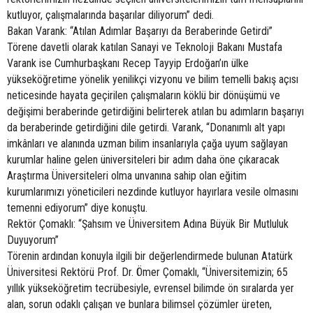
kutluyor, çalışmalarında başarılar diliyorum” dedi.
Bakan Varank: “Atılan Adımlar Başarıyı da Beraberinde Getirdi”
Törene davetli olarak katılan Sanayi ve Teknoloji Bakanı Mustafa
Varank ise Cumhurbaşkanı Recep Tayyip Erdoğan’ın ülke
yükseköğretime yönelik yenilikçi vizyonu ve bilim temelli bakış açısı
neticesinde hayata geçirilen çalışmaların köklü bir dönüşümü ve
değişimi beraberinde getirdiğini belirterek atılan bu adımların başarıyı
da beraberinde getirdiğini dile getirdi. Varank, “Donanımlı alt yapı
imkânları ve alanında uzman bilim insanlarıyla çağa uyum sağlayan
kurumlar haline gelen üniversiteleri bir adım daha öne çıkaracak
Araştırma Üniversiteleri olma unvanına sahip olan eğitim
kurumlarımızı yöneticileri nezdinde kutluyor hayırlara vesile olmasını
temenni ediyorum” diye konuştu.
Rektör Çomaklı: “Şahsım ve Üniversitem Adına Büyük Bir Mutluluk
Duyuyorum”
Törenin ardından konuyla ilgili bir değerlendirmede bulunan Atatürk
Üniversitesi Rektörü Prof. Dr. Ömer Çomaklı, “Üniversitemizin; 65
yıllık yükseköğretim tecrübesiyle, evrensel bilimde ön sıralarda yer
alan, sorun odaklı çalışan ve bunlara bilimsel çözümler üreten,