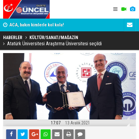
n
ACA, bakın kimlerle kol kola!
Erzurumspo
HABERLER
KÜLTÜR/SANAT//MAĞAZİN
Atatürk Üniversitesi Araştırma Üniversitesi seçildi
17:07
13 Aralık 2021