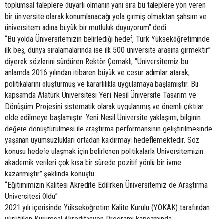
toplumsal taleplere duyarlı olmanın yanı sıra bu taleplere yön veren
bir üniversite olarak konumlanacağı yola girmiş olmaktan şahsım ve
üniversitem adına büyük bir mutluluk duyuyorum” dedi.
“Bu yolda Üniversitemizin belirlediği hedef, Türk Yükseköğretiminde
ilk beş, dünya sıralamalarında ise ilk 500 üniversite arasına girmektir”
diyerek sözlerini sürdüren Rektör Çomaklı, “Üniversitemiz bu
anlamda 2016 yılından itibaren büyük ve cesur adımlar atarak,
politikalarını oluşturmuş ve kararlılıkla uygulamaya başlamıştır. Bu
kapsamda Atatürk Üniversitesi Yeni Nesil Üniversite Tasarım ve
Dönüşüm Projesini sistematik olarak uygulanmış ve önemli çıktılar
elde edilmeye başlamıştır. Yeni Nesil Üniversite yaklaşımı, bilginin
değere dönüştürülmesi ile araştırma performansının geliştirilmesinde
yaşanan uyumsuzlukları ortadan kaldırmayı hedeflemektedir. Söz
konusu hedefe ulaşmak için belirlenen politikalarla Üniversitemizin
akademik verileri çok kısa bir sürede pozitif yönlü bir ivme
kazanmıştır” şeklinde konuştu.
“Eğitimimizin Kalitesi Akredite Edilirken Üniversitemiz de Araştırma
Üniversitesi Oldu”
2021 yılı içerisinde Yükseköğretim Kalite Kurulu (YÖKAK) tarafından
yürütülen Kurumsal Akreditasyon Programı kapsamında