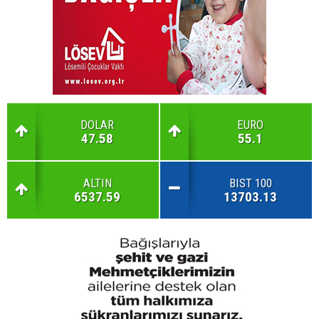
DOLAR
EURO
47.58
55.1
ALTIN
BIST 100
6537.59
13703.13