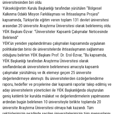
üniversitesinden biri oldu.
Yükseköğretim Kurulu Başkanlığı tarafından yürütülen “Bölgesel
Kalkınma Odaklı Misyon Farklılaşması ve İhtisaslaşma Projesi”
kapsamında, Türkiye’de eğitim veren toplam 131 devlet üniversitesi
arasından 20 üniversite Araştırma Üniversitesi olarak belirlenmiş oldu.
YÖK Başkanı Özvar: “Üniversiteler Kapsamlı Çalışmalar Neticesinde
Belirlendi”
YÖK’ün yeniden yapılandırılması çalışmaları kapsamında uygulanan
politikalardan birisi de üniversitelerde ihtisaslaşmanın sağlanması
olduğunu belirten YÖK Başkanı Prof. Dr. Erol Özvar, “Bu kapsamda,
YÖK Başkanlığı tarafından Araştırma Üniversitesi olarak
sınıflandırılacak üniversitelerin belirlenmesi amacıyla kapsamlı
çalışmalar yürütülmüş ve ilk elemeyi geçen 25 üniversite
değerlendirmeye alınmıştı. Bu üniversitelerden özdeğerlendirme
raporu, hedefler ve projelerine dair kapsamlı raporlar talep edilmiş ve
aday üniversitelerin yöneticileri ile YÖK Başkanlığında oluşturulan
geniş katılımlı bir kurulda mülakat ve değerlendirmelerin yapılmasının
ardından bugün belirlenen 10 üniversiteyle birlikte toplamda 20
üniversite Araştırma Üniversitesi olmaya hak kazandı. Tüm
rektörlerimizin nezdinde seçilen üniversitelerimizin tüm mensuplarını