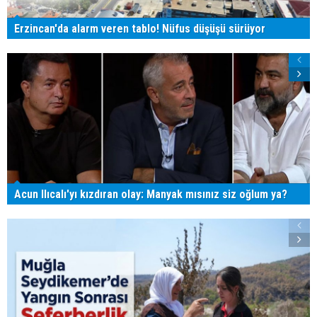
Erzincan'da alarm veren tablo! Nüfus düşüşü sürüyor
Acun Ilıcalı'yı kızdıran olay: Manyak mısınız siz oğlum ya?