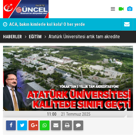
yor
ACA, bakın kimlerle kol kola! O her yerde
ADALET BAK
KİM KORU
Atatürk Üniversitesi artık tam akredite
HABERLER
EĞİTİM
11:00
21 Temmuz 2025