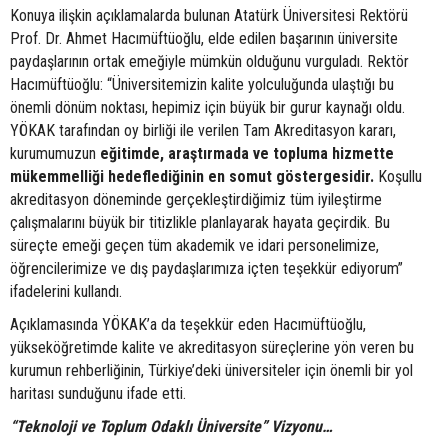
Konuya ilişkin açıklamalarda bulunan Atatürk Üniversitesi Rektörü
Prof. Dr. Ahmet Hacımüftüoğlu, elde edilen başarının üniversite
paydaşlarının ortak emeğiyle mümkün olduğunu vurguladı. Rektör
Hacımüftüoğlu: “Üniversitemizin kalite yolculuğunda ulaştığı bu
önemli dönüm noktası, hepimiz için büyük bir gurur kaynağı oldu.
YÖKAK tarafından oy birliği ile verilen Tam Akreditasyon kararı,
kurumumuzun
eğitimde, araştırmada ve topluma hizmette
mükemmelliği hedeflediğinin en somut göstergesidir.
Koşullu
akreditasyon döneminde gerçekleştirdiğimiz tüm iyileştirme
çalışmalarını büyük bir titizlikle planlayarak hayata geçirdik. Bu
süreçte emeği geçen tüm akademik ve idari personelimize,
öğrencilerimize ve dış paydaşlarımıza içten teşekkür ediyorum”
ifadelerini kullandı.
Açıklamasında YÖKAK’a da teşekkür eden Hacımüftüoğlu,
yükseköğretimde kalite ve akreditasyon süreçlerine yön veren bu
kurumun rehberliğinin, Türkiye’deki üniversiteler için önemli bir yol
haritası sunduğunu ifade etti.
“Teknoloji ve Toplum Odaklı Üniversite” Vizyonu…