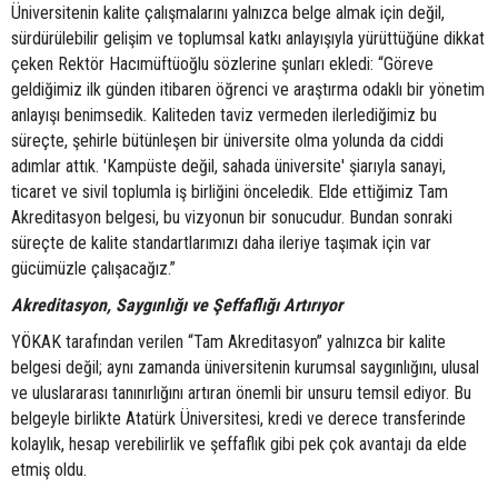
Üniversitenin kalite çalışmalarını yalnızca belge almak için değil,
sürdürülebilir gelişim ve toplumsal katkı anlayışıyla yürüttüğüne dikkat
çeken Rektör Hacımüftüoğlu sözlerine şunları ekledi: “Göreve
geldiğimiz ilk günden itibaren öğrenci ve araştırma odaklı bir yönetim
anlayışı benimsedik. Kaliteden taviz vermeden ilerlediğimiz bu
süreçte, şehirle bütünleşen bir üniversite olma yolunda da ciddi
adımlar attık. 'Kampüste değil, sahada üniversite' şiarıyla sanayi,
ticaret ve sivil toplumla iş birliğini önceledik. Elde ettiğimiz Tam
Akreditasyon belgesi, bu vizyonun bir sonucudur. Bundan sonraki
süreçte de kalite standartlarımızı daha ileriye taşımak için var
gücümüzle çalışacağız.”
Akreditasyon, Saygınlığı ve Şeffaflığı Artırıyor
YÖKAK tarafından verilen “Tam Akreditasyon” yalnızca bir kalite
belgesi değil; aynı zamanda üniversitenin kurumsal saygınlığını, ulusal
ve uluslararası tanınırlığını artıran önemli bir unsuru temsil ediyor. Bu
belgeyle birlikte Atatürk Üniversitesi, kredi ve derece transferinde
kolaylık, hesap verebilirlik ve şeffaflık gibi pek çok avantajı da elde
etmiş oldu.