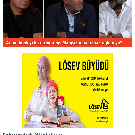
Acun Ilıcalı'yı kızdıran olay: Manyak mısınız siz oğlum ya?