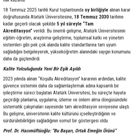
18 Temmuz 2025 tarihli Kurul toplantısında
oy birliğiyle
alınan karar
doğrultusunda Atatürk Üniversitesine,
18 Temmuz 2030
tarihine
kadar geçerli olacak şekilde
5 yıl süreyle “Tam
Akreditasyon”
verildi. Bu önemli gelişme, Atatürk Üniversitesinin
eğitim-öğretim, araştırma-geliştirme, toplumsal katkı ve yönetim
sistemleri gibi pek çok alanda kalite standartlarına tam uyum
sağladığını belgeleyerek, yükseköğretim alanındaki saygın konumunu
daha da güçlendirdi.
Kalite Yolculuğunda Yeni Bir Eşik Aşıldı
2023 yılında alınan “Koşullu Akreditasyon” kararının ardından, kalite
güvence sistemini daha da sağlamlaştırmak adına kapsamlı bir
iyileştirme süreci başlatan Atatürk Üniversitesi, bu süreçte hayata
geçirdiği planlama, uygulama, izleme ve önlem alma döngüsündeki
sistematik çalışmaları sayesinde tam akreditasyon seviyesine ulaştı.
Bu gelişme, üniversitenin kalite kültürünü içselleştirdiğinin ve
sürdürülebilirliğini sağladığının somut bir göstergesi oldu.
Prof. Dr. Hacımüftüoğlu: “Bu Başarı, Ortak Emeğin Ürünü”