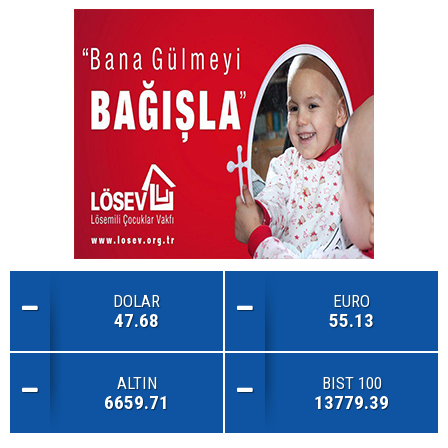
DOLAR
EURO
47.68
55.13
ALTIN
BIST 100
6659.71
13779.39