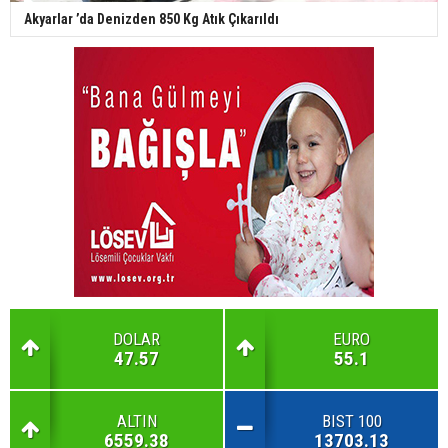
Akyarlar ’da Denizden 850 Kg Atık Çıkarıldı
DOLAR
EURO
47.57
55.1
ALTIN
BIST 100
6559.38
13703.13