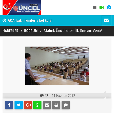
n
ACA, bakın kimlerle kol kola!
Erzurumspo
Atatürk Üniversitesi İlk Sınavını Verdi!
HABERLER
BODRUM
09:42
11 Haziran 2012