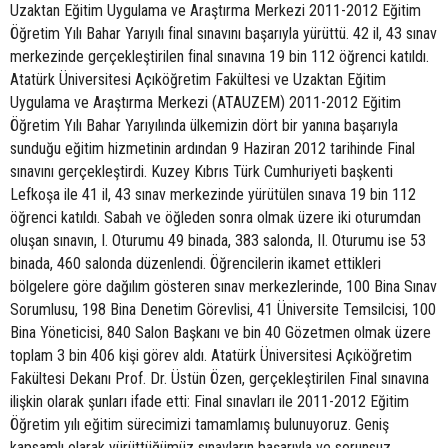
Uzaktan Eğitim Uygulama ve Araştırma Merkezi 2011-2012 Eğitim
Öğretim Yılı Bahar Yarıyılı final sınavını başarıyla yürüttü. 42 il, 43 sınav
merkezinde gerçekleştirilen final sınavına 19 bin 112 öğrenci katıldı.
Atatürk Üniversitesi Açıköğretim Fakültesi ve Uzaktan Eğitim
Uygulama ve Araştırma Merkezi (ATAUZEM) 2011-2012 Eğitim
Öğretim Yılı Bahar Yarıyılında ülkemizin dört bir yanına başarıyla
sunduğu eğitim hizmetinin ardından 9 Haziran 2012 tarihinde Final
sınavını gerçekleştirdi. Kuzey Kıbrıs Türk Cumhuriyeti başkenti
Lefkoşa ile 41 il, 43 sınav merkezinde yürütülen sınava 19 bin 112
öğrenci katıldı. Sabah ve öğleden sonra olmak üzere iki oturumdan
oluşan sınavın, I. Oturumu 49 binada, 383 salonda, II. Oturumu ise 53
binada, 460 salonda düzenlendi. Öğrencilerin ikamet ettikleri
bölgelere göre dağılım gösteren sınav merkezlerinde, 100 Bina Sınav
Sorumlusu, 198 Bina Denetim Görevlisi, 41 Üniversite Temsilcisi, 100
Bina Yöneticisi, 840 Salon Başkanı ve bin 40 Gözetmen olmak üzere
toplam 3 bin 406 kişi görev aldı. Atatürk Üniversitesi Açıköğretim
Fakültesi Dekanı Prof. Dr. Üstün Özen, gerçekleştirilen Final sınavına
ilişkin olarak şunları ifade etti: Final sınavları ile 2011-2012 Eğitim
Öğretim yılı eğitim sürecimizi tamamlamış bulunuyoruz. Geniş
kapsamlı olarak yürüttüğümüz sınavların başarıyla ve sorunsuz