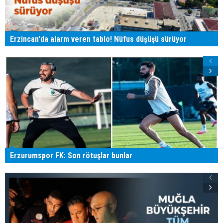
Erzincan'da alarm veren tablo! Nüfus düşüşü sürüyor
Erzurumspor FK: Son rötuşlar bunlar