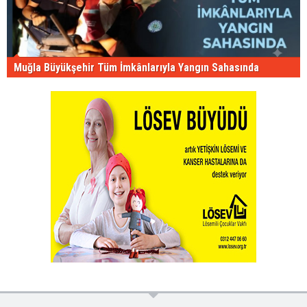
Muğla Büyükşehir Tüm İmkânlarıyla Yangın Sahasında