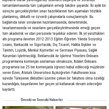
tamamlanmasında tüm çalışanların emeği takdire şayandır. İki aylık bir
süreçte gerçekleştirilen sınav hazırlıklarının tüm aşamaları titizlikle
planlanmış, dikkatli ve özverili çalışmalarla sonuçlanmıştır. Bu
bağlamda sınav sorularının hazırlanmasında, denetiminde,
tasarlanmasında ve sınavların gerçekleştirilmesinde emeği geçen
tüm akademik ve idari personele teşekkür ederim. İlk yıl yürüttükleri
altı programa ilaveten 2012-2013 Eğitim Öğretim Yılında Sosyoloji
Lisans, Bankacılık ve Sigortacılık, Dış Ticaret, Halkla İlişkiler ve
Tanıtım, Lojistik, Menkul Kıymetler ve Sermaye Piyasası, Sağlık
Kurumları İşletmeciliği, Reklamcılık ile İşletme Yönetimi Önlisans
programlarına kontenjan sınırlaması olmaksızın, Adalet Önlisans
programına ise 25 bin kontenjanla öğrenci kabul edileceği müjdesini
veren Özen, Atatürk Üniversitesi Açıköğretim Fakültesinin kısa
sürede Türkiyenin dikkatleri üzerine çeken bir fakültesi olma özelliği
kazandığını, başarılarının her geçen yıl katlanarak devam edeceğini
kaydetti.
Önceki ve Sonraki Haberler