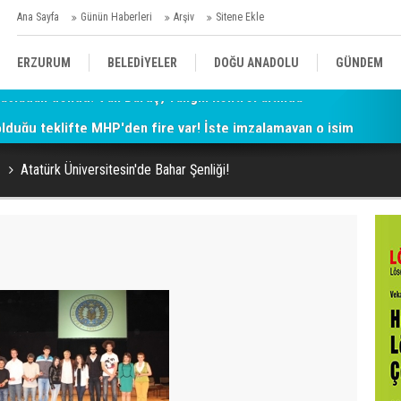
Ana Sayfa
Günün Haberleri
Arşiv
Sitene Ekle
ERZURUM
BELEDİYELER
DOĞU ANADOLU
GÜNDEM
 olduğu teklifte MHP'den fire var! İşte imzalamayan o isim
SİYASET
AFAD/ SAVAŞ
SPOR
Atatürk Üniversitesin'de Bahar Şenliği!
KÜLTÜR/SANAT//MAĞAZİN
BODRUM