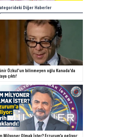
ategorideki Diğer Haberler
nir Özkul’un bilinmeyen oğlu Kanada'da
taya çıktı!
m Milyoner Olmak İster? Erzurum'a geliyor: