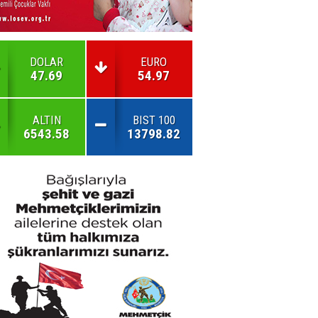
DOLAR
EURO
47.69
54.97
ALTIN
BIST 100
6543.58
13798.82