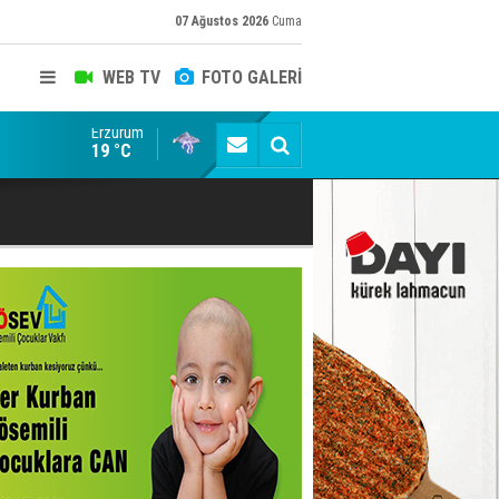
07 Ağustos 2026
Cuma
WEB TV
FOTO GALERİ
Erzurum
Siyaset-Sermaye Çizgisinde Haklılığın Resmi: Selami Al
19 °C