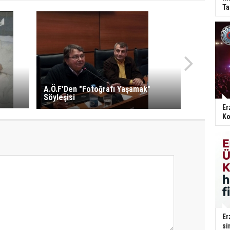
Ta
A.Ö.F'Den "Fotoğrafı Yaşamak"
Söyleşisi
Er
Ko
Er
si