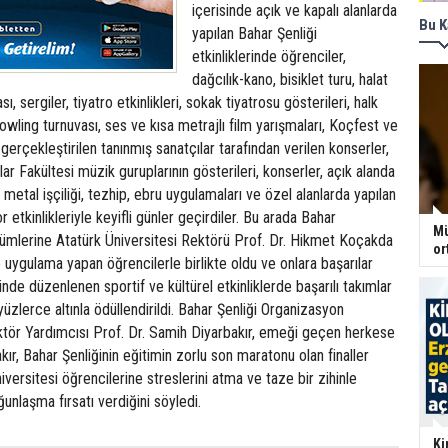
içerisinde açık ve kapalı alanlarda
Bu K
yapılan Bahar Şenliği
etkinliklerinde öğrenciler,
dağcılık-kano, bisiklet turu, halat
, sergiler, tiyatro etkinlikleri, sokak tiyatrosu gösterileri, halk
Bowling turnuvası, ses ve kısa metrajlı film yarışmaları, Koçfest ve
 gerçekleştirilen tanınmış sanatçılar tarafından verilen konserler,
r Fakültesi müzik guruplarının gösterileri, konserler, açık alanda
 metal işçiliği, tezhip, ebru uygulamaları ve özel alanlarda yapılan
or etkinlikleriyle keyifli günler geçirdiler. Bu arada Bahar
Mü
ölümlerine Atatürk Üniversitesi Rektörü Prof. Dr. Hikmet Koçakda
or
e uygulama yapan öğrencilerle birlikte oldu ve onlara başarılar
rinde düzenlenen sportif ve kültürel etkinliklerde başarılı takımlar
yüzlerce altınla ödüllendirildi. Bahar Şenliği Organizasyon
tör Yardımcısı Prof. Dr. Samih Diyarbakır, emeği geçen herkese
kır, Bahar Şenliğinin eğitimin zorlu son maratonu olan finaller
versitesi öğrencilerine streslerini atma ve taze bir zihinle
ğunlaşma fırsatı verdiğini söyledi.
Ki