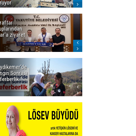
rüyor
raftar
Ligde yeni
uplarından
sezon
ar'a ziyaret
başlıyor! İlk
düdük Bolu'da
çalacak
ydikemer'de
Muğla
ngın Sonrası
Büyükşehir
ferberlik
Tüm
İmkânlarıyla
Yangın
Sahasında