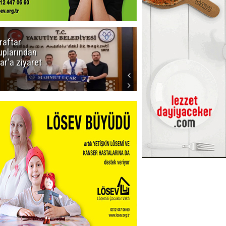
raftar
Ligde yeni
uplarından
sezon
ar'a ziyaret
başlıyor! İlk
düdük Bolu'da
çalacak