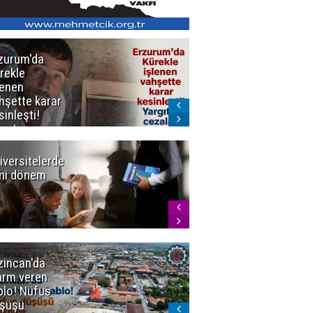
zurum'da
Erzurum dâhil
rekle
Çok Sayıda
lenen
İlde
hşette karar
Uyuşturucuya
sinleşti!
Darbe
rgıtay
zaları onadı
iversitelerde
Başkan
ni dönem
Sekmen'den
Tercih
Döneminde
Erzurum
Vurgusu
zincan'da
Meteoroloji
arm veren
uyardı!
blo! Nüfus
Doğu'ya yaz
şüşü
gelmeyecek