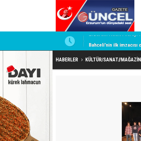
ntrol altında
Bahçeli'nin ilk imzacısı
HABERLER
KÜLTÜR/SANAT//MAĞAZİN