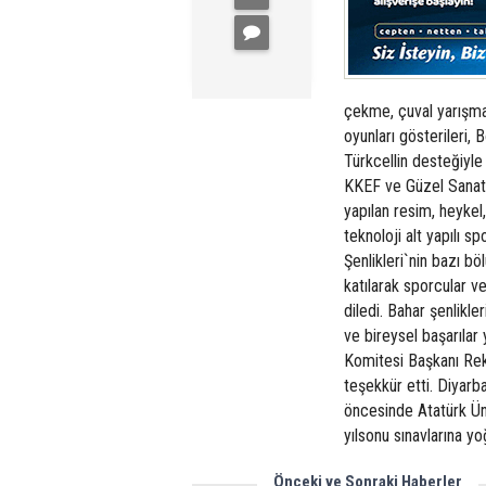
çekme, çuval yarışması
oyunları gösterileri, 
Türkcellin desteğiyle
KKEF ve Güzel Sanatla
yapılan resim, heykel,
teknoloji alt yapılı sp
Şenlikleri`nin bazı b
katılarak sporcular v
diledi. Bahar şenlikle
ve bireysel başarılar 
Komitesi Başkanı Rek
teşekkür etti. Diyarba
öncesinde Atatürk Üni
yılsonu sınavlarına yo
Önceki ve Sonraki Haberler