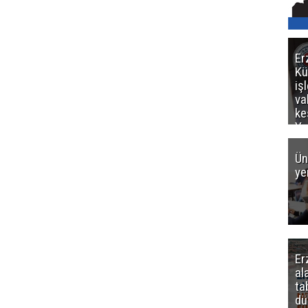
Er
Kü
iş
va
ke
Ya
ce
Ün
ye
Er
al
ta
dü