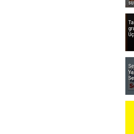
sü
Ta
gr
Uç
Se
Ya
Se