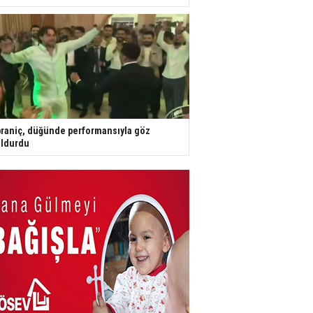
raniç, düğünde performansıyla göz
ldurdu