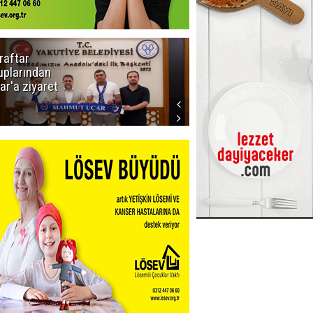
raftar
Ligde yeni
uplarından
sezon
ar'a ziyaret
başlıyor! İlk
düdük Bolu'da
çalacak