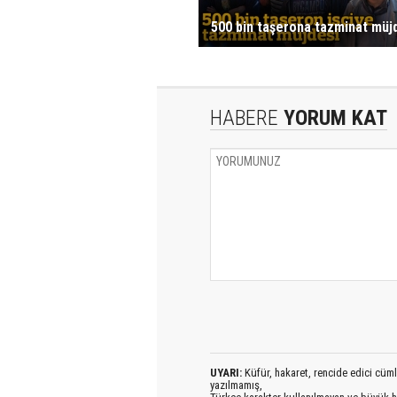
500 bin taşerona tazminat müjd
HABERE
YORUM KAT
UYARI:
Küfür, hakaret, rencide edici cümlel
yazılmamış,