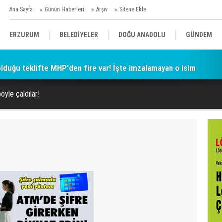
Ana Sayfa
Günün Haberleri
Arşiv
Sitene Ekle
ERZURUM
BELEDİYELER
DOĞU ANADOLU
GÜNDEM
 olduğu teklifte MHP'den fire var! İşte imzalamayan o isim
SİYASET
AFAD/ SAVAŞ
SPOR
öyle çaldılar!
KÜLTÜR/SANAT//MAĞAZİN
BODRUM