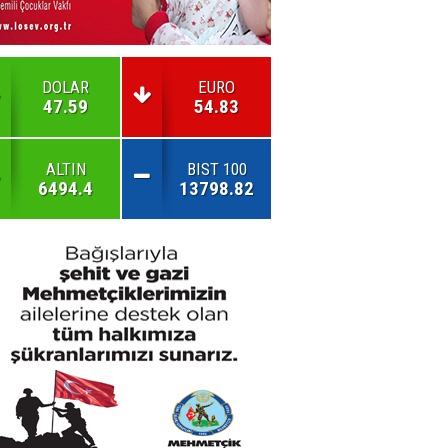
DOLAR
EURO
47.59
54.83
ALTIN
BIST 100
6494.4
13798.82