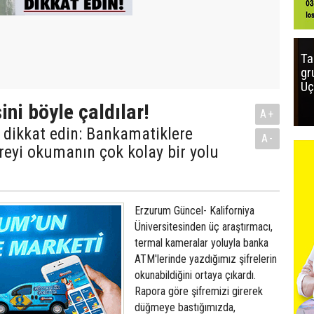
Ta
gr
Uç
ni böyle çaldılar!
A+
n dikkat edin: Bankamatiklere
A-
freyi okumanın çok kolay bir yolu
Erzurum Güncel- Kaliforniya
Üniversitesinden üç araştırmacı,
termal kameralar yoluyla banka
ATM'lerinde yazdığımız şifrelerin
okunabildiğini ortaya çıkardı.
Rapora göre şifremizi girerek
düğmeye bastığımızda,