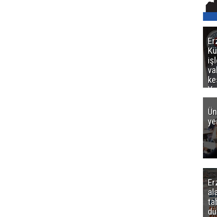
Er
Kü
iş
va
ke
Ya
ce
Ün
ye
Er
al
ta
dü