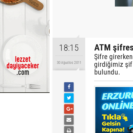
ATM şifresi
18:15
Şifre girerke
girdiğimiz şi
30 Ağustos 2011
bulundu.