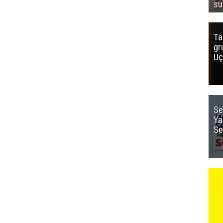
sü
Ta
gr
Uç
Se
Ya
Se