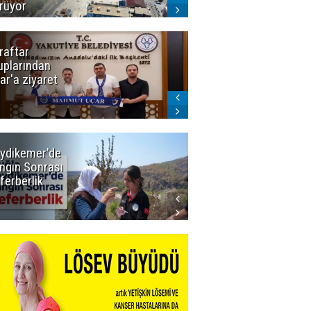
rüyor
raftar
Ligde yeni
uplarından
sezon
ar'a ziyaret
başlıyor! İlk
düdük Bolu'da
çalacak
ydikemer'de
Muğla
ngın Sonrası
Büyükşehir
ferberlik
Tüm
İmkânlarıyla
Yangın
Sahasında