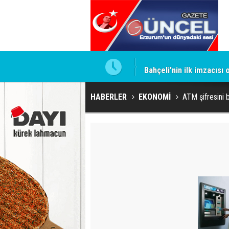
ntrol altında
Bahçeli'nin ilk imzacısı
HABERLER
EKONOMİ
ATM şifresini b