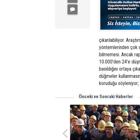
çıkarılabiliyor. Araş
yöntemlerinden çok da
bilmemesi. Ancak rapo
10.000'den 24'e düşm
basıldığını ortaya çık
düğmeler kullanmasını
koruduğu söyleniyor; 
Önceki ve Sonraki Haberler