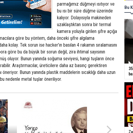
parmağımız düğmeyi ısıtıyor ve
Bu K
bu ısı bir süre düğme üzerinde
kalıyor. Dolayısıyla makineden
uzaklaştıktan sonra bir termal
kamera yoluyla girilen şifre açığa
tırmacılara göre bu yöntem, daha önceki şifre algılama
ha kolay. Tek sorun ise hacker'ın basılan 4 rakamın sıralamasını
ra göre bu da büyük bir sorun değil, zira ihtimal sayısının
üş oluyor. Bunun yanında soğuma seviyesi, hangi tuşların önce
arabilir. Araştırmacılar, üreticilere daha az basınç gerektiren
35
 öneriyor. Bunun yanında plastik maddelerin sıcaklığı daha uzun
ba
bu nedenle metal tuşlar öneriliyor.
Za