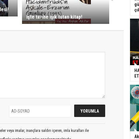
gü
esi!
çı
İşte tarihe ışık tutan kitap!
HA
ET
er veya imalar, inançlara saldırı içeren, imla kuralları ile
Ak