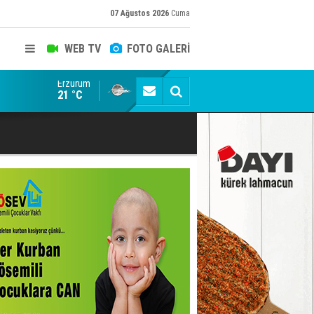
07 Ağustos 2026
Cuma
WEB TV
FOTO GALERİ
Erzurum
Siyaset-Sermaye Çizgisinde Haklılığın Resmi: Selami Al
21 °C