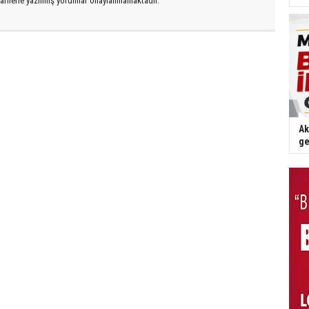
arflerle yazılmış yorumlar onaylanmamaktadır.
Ak
ge