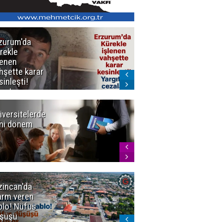
zurum'da
Erzurum dâhil
rekle
Çok Sayıda
lenen
İlde
hşette karar
Uyuşturucuya
sinleşti!
Darbe
rgıtay
zaları onadı
iversitelerde
Başkan
ni dönem
Sekmen'den
Tercih
Döneminde
Erzurum
Vurgusu
zincan'da
Meteoroloji
arm veren
uyardı!
blo! Nüfus
Doğu'ya yaz
şüşü
gelmeyecek