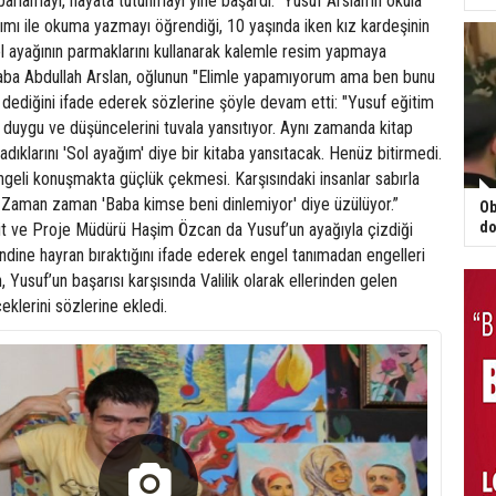
parlamayı, hayata tutunmayı yine başardı." Yusuf Arslan'ın okula
ımı ile okuma yazmayı öğrendiği, 10 yaşında iken kız kardeşinin
l ayağının parmaklarını kullanarak kalemle resim yapmaya
 Baba Abdullah Arslan, oğlunun "Elimle yapamıyorum ama ben bunu
dediğini ifade ederek sözlerine şöyle devam etti: "Yusuf eğitim
e duygu ve düşüncelerini tuvala yansıtıyor. Aynı zamanda kitap
dıklarını 'Sol ayağım' diye bir kitaba yansıtacak. Henüz bitirmedi.
geli konuşmakta güçlük çekmesi. Karşısındaki insanlar sabırla
r. Zaman zaman 'Baba kimse beni dinlemiyor' diye üzülüyor.”
Ob
do
üt ve Proje Müdürü Haşim Özcan da Yusuf’un ayağıyla çizdiği
ndine hayran bıraktığını ifade ederek engel tanımadan engelleri
an, Yusuf’un başarısı karşısında Valilik olarak ellerinden gelen
klerini sözlerine ekledi.