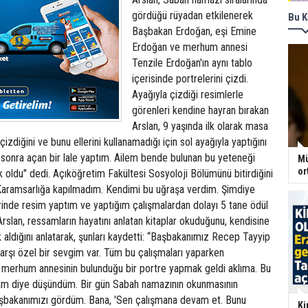
gördüğü rüyadan etkilenerek
Bu K
Başbakan Erdoğan, eşi Emine
Erdoğan ve merhum annesi
Tenzile Erdoğan'ın aynı tablo
içerisinde portrelerini çizdi.
Ayağıyla çizdiği resimlerle
görenleri kendine hayran bırakan
Arslan, 9 yaşında ilk olarak masa
izdiğini ve bunu ellerini kullanamadığı için sol ayağıyla yaptığını
ha sonra açan bir lale yaptım. Ailem bende bulunan bu yeteneği
Mü
or
oldu" dedi. Açıköğretim Fakültesi Sosyoloji Bölümünü bitirdiğini
 "Karamsarlığa kapılmadım. Kendimi bu uğraşa verdim. Şimdiye
rinde resim yaptım ve yaptığım çalışmalardan dolayı 5 tane ödül
Arslan, ressamların hayatını anlatan kitaplar okuduğunu, kendisine
k aldığını anlatarak, şunları kaydetti: “Başbakanımız Recep Tayyip
arşı özel bir sevgim var. Tüm bu çalışmaları yaparken
 merhum annesinin bulunduğu bir portre yapmak geldi aklıma. Bu
m diye düşündüm. Bir gün Sabah namazının okunmasının
şbakanımızı gördüm. Bana, 'Sen çalışmana devam et. Bunu
Ki