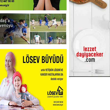
daş'a
Erzurumspor
venoyu
FK'dan
stadyum
teşekkürü