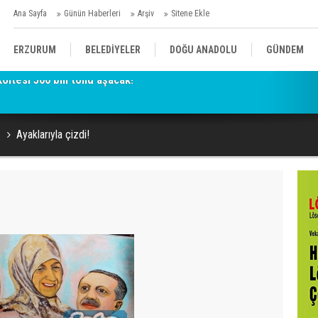
Ana Sayfa
Günün Haberleri
Arşiv
Sitene Ekle
ERZURUM
BELEDİYELER
DOĞU ANADOLU
GÜNDEM
SİYASET
AFAD/ SAVAŞ
SPOR
Ayaklarıyla çizdi!
KÜLTÜR/SANAT//MAĞAZİN
BODRUM