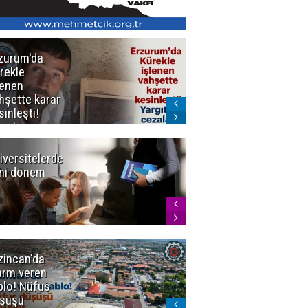
zurum'da
Erzurum dâhil
rekle
Çok Sayıda
lenen
İlde
hşette karar
Uyuşturucuya
sinleşti!
Darbe
rgıtay
zaları onadı
iversitelerde
Başkan
ni dönem
Sekmen'den
Tercih
Döneminde
Erzurum
Vurgusu
zincan'da
Meteoroloji
arm veren
uyardı!
blo! Nüfus
Doğu'ya yaz
şüşü
gelmeyecek