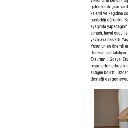
yıkıldı ama kendini to
giden kardeşinin yard
kalemi ve kağıdına so
başladığı öğrenildi.
ayağımla yapacağım" 
almadı, hayal gücü il
yazmaya başladı. Yaşa
Yusuf'un en önemli en
dinlerse anlatabiliyo
Erzurum İl Sosyal Et
resimlerle herkesi ke
aştığını belirtti. Özc
desteği esirgemeyece