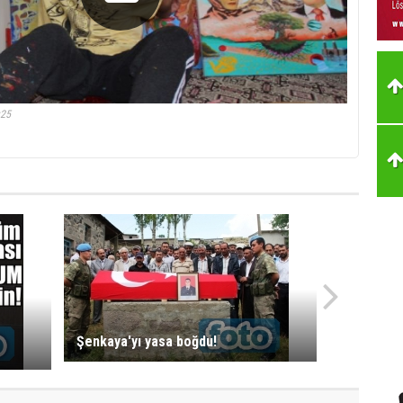
:25
Şenkaya'yı yasa boğdu!