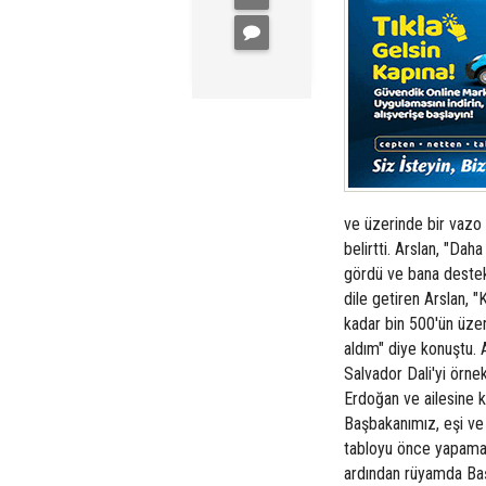
ve üzerinde bir vazo ç
belirtti. Arslan, "Da
gördü ve bana destek 
dile getiren Arslan,
kadar bin 500'ün üze
aldım" diye konuştu. 
Salvador Dali'yi örne
Erdoğan ve ailesine k
Başbakanımız, eşi ve
tabloyu önce yapama
ardından rüyamda Ba