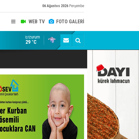
06 Ağustos 2026
Perşembe
WEB TV
FOTO GALERİ
Erzurum
Murat Ağırel'den çarpıcı kulis bilgisi: AKP'nin yönet
29 °C