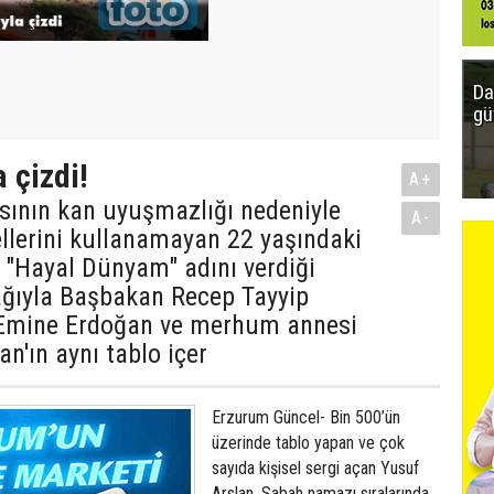
Da
gü
 çizdi!
A+
sının kan uyuşmazlığı nedeniyle
A-
 ellerini kullanamayan 22 yaşındaki
 "Hayal Dünyam" adını verdiği
ağıyla Başbakan Recep Tayyip
 Emine Erdoğan ve merhum annesi
an'ın aynı tablo içer
Erzurum Güncel- Bin 500’ün
üzerinde tablo yapan ve çok
sayıda kişisel sergi açan Yusuf
Arslan, Sabah namazı sıralarında