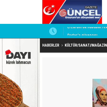
Dadaş'a güvenoyu
HABERLER
KÜLTÜR/SANAT//MAĞAZİN