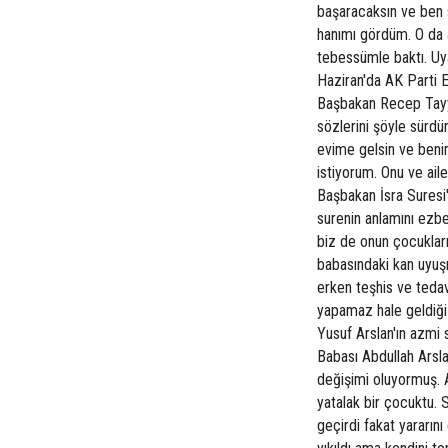
başaracaksın ve ben 
hanımı gördüm. O da a
tebessümle baktı. Uy
Haziran'da AK Parti 
Başbakan Recep Tayyi
sözlerini şöyle sürd
evime gelsin ve beni
istiyorum. Onu ve ail
Başbakan İsra Suresi'
surenin anlamını ezbe
biz de onun çocukları
babasındaki kan uyuşma
erken teşhis ve tedav
yapamaz hale geldiği 
Yusuf Arslan'ın azmi s
Babası Abdullah Arsl
değişimi oluyormuş. 
yatalak bir çocuktu. S
geçirdi fakat yararın