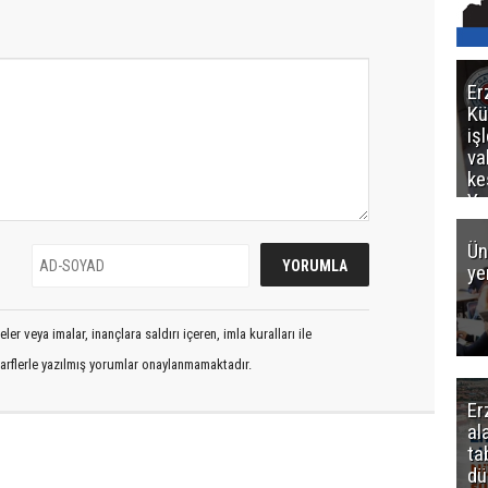
Er
Kü
iş
va
ke
Ya
ce
Ün
ye
er veya imalar, inançlara saldırı içeren, imla kuralları ile
arflerle yazılmış yorumlar onaylanmamaktadır.
Er
al
ta
dü