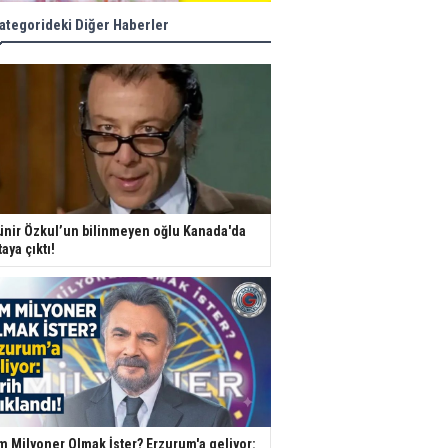
ategorideki Diğer Haberler
nir Özkul’un bilinmeyen oğlu Kanada'da
taya çıktı!
m Milyoner Olmak İster? Erzurum'a geliyor: