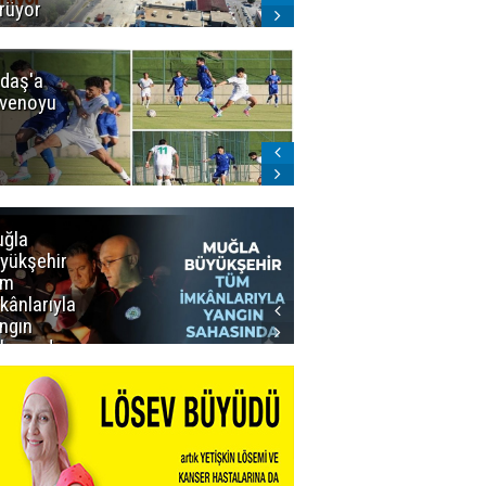
rüyor
daş'a
Erzurumspor
venoyu
FK'dan
stadyum
teşekkürü
ğla
Muğla
yükşehir
Büyükşehir’den
üm
Personeline
kânlarıyla
Rekor
ngın
Promosyon
hasında