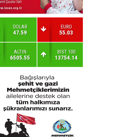
DOLAR
EURO
47.59
55.03
ALTIN
BIST 100
6505.55
13754.14