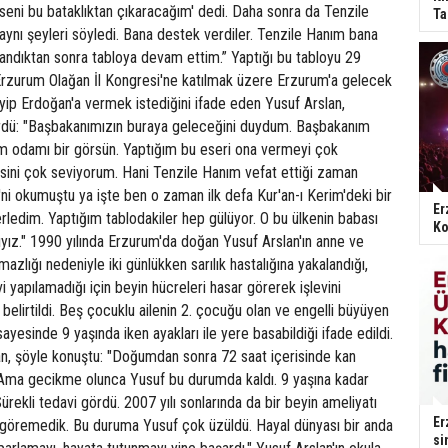
seni bu bataklıktan çıkaracağım' dedi. Daha sonra da Tenzile
Ta
ynı şeyleri söyledi. Bana destek verdiler. Tenzile Hanım bana
andıktan sonra tabloya devam ettim.” Yaptığı bu tabloyu 29
Erzurum Olağan İl Kongresi'ne katılmak üzere Erzurum'a gelecek
p Erdoğan'a vermek istediğini ifade eden Yusuf Arslan,
ürdü: "Başbakanımızın buraya geleceğini duydum. Başbakanım
m odamı bir görsün. Yaptığım bu eseri ona vermeyi çok
esini çok seviyorum. Hani Tenzile Hanım vefat ettiği zaman
ni okumuştu ya işte ben o zaman ilk defa Kur'an-ı Kerim'deki bir
Er
rledim. Yaptığım tablodakiler hep gülüyor. O bu ülkenin babası
Ko
yız." 1990 yılında Erzurum'da doğan Yusuf Arslan'ın anne ve
zlığı nedeniyle iki günlükken sarılık hastalığına yakalandığı,
i yapılamadığı için beyin hücreleri hasar görerek işlevini
belirtildi. Beş çocuklu ailenin 2. çocuğu olan ve engelli büyüyen
ayesinde 9 yaşında iken ayakları ile yere basabildiği ifade edildi.
an, şöyle konuştu: "Doğumdan sonra 72 saat içerisinde kan
Ama gecikme olunca Yusuf bu durumda kaldı. 9 yaşına kadar
ürekli tedavi gördü. 2007 yılı sonlarında da bir beyin ameliyatı
Er
ı göremedik. Bu duruma Yusuf çok üzüldü. Hayal dünyası bir anda
si