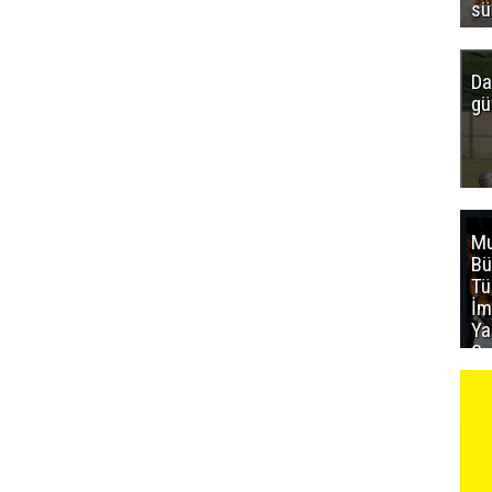
sü
Da
gü
Mu
Bü
T
İm
Ya
Sa