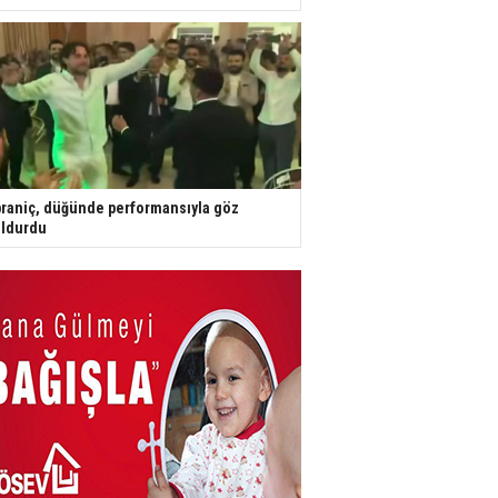
raniç, düğünde performansıyla göz
ldurdu