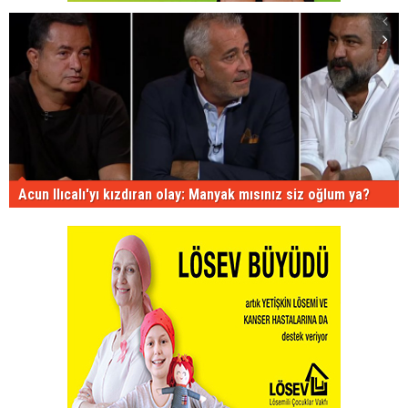
Acun Ilıcalı'yı kızdıran olay: Manyak mısınız siz oğlum ya?