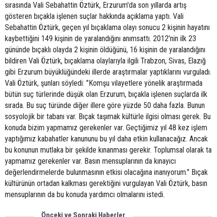
sırasında Vali Sebahattin Öztürk, Erzurum'da son yıllarda artış
gösteren bıçakla işlenen suçlar hakkında açıklama yaptı. Vali
Sebahattin Öztürk, geçen yıl bıçaklama olayı sonucu 2 kişinin hayatını
kaybettiğini 149 kişinin de yaralandığını anımsattı. 2012'nin ilk 23
gününde bıçaklı olayda 2 kişinin öldüğünü, 16 kişinin de yaralandığını
bildiren Vali Öztürk, bıçaklama olaylarıyla ilgili Trabzon, Sivas, Elazığ
gibi Erzurum büyüklüğündeki illerde araştırmalar yaptıklarını vurguladı.
Vali Öztürk, şunları söyledi: "Komşu vilayetlere yönelik araştırmada
bütün suç türlerinde düşük olan Erzurum, bıçakla işlenen suçlarda ilk
sırada. Bu suç türünde diğer illere göre yüzde 50 daha fazla. Bunun
sosyolojik bir tabanı var. Bıçak taşımak kültürle ilgisi olması gerek. Bu
konuda bizim yapmamız gerekenler var. Geçtiğimiz yıl 48 kez işlem
yaptığımız kabahatler kanununu bu yıl daha etkin kullanacağız. Ancak
bu konunun mutlaka bir şekilde kınanması gerekir. Toplumsal olarak ta
yapmamız gerekenler var. Basın mensuplarının da kınayıcı
değerlendirmelerde bulunmasının etkisi olacağına inanıyorum." Bıçak
kültürünün ortadan kalkması gerektiğini vurgulayan Vali Öztürk, basın
mensuplarının da bu konuda yardımcı olmalarını istedi.
Önceki ve Sonraki Haberler