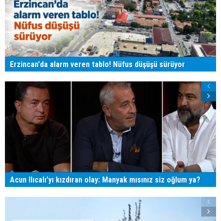
Erzincan'da alarm veren tablo! Nüfus düşüşü sürüyor
Acun Ilıcalı'yı kızdıran olay: Manyak mısınız siz oğlum ya?