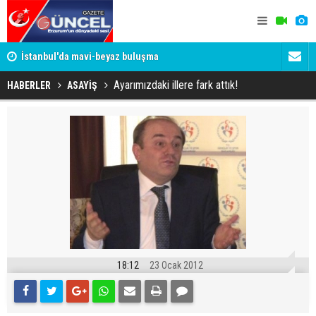
um
İstanbul'da mavi-beyaz buluşma
Erzurumspo
Ayarımızdaki illere fark attık!
HABERLER
ASAYİŞ
18:12
23 Ocak 2012