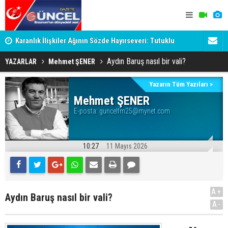
Karanlık İlişkiler Ağının Sözde Hayırseveri: Tutuklu
Dadaş'a Mil
Memet Aca Dosyası
Aydın Baruş nasıl bir vali?
YAZARLAR
Mehmet ŞENER
Yazarın Tüm Yazıları >
Mehmet ŞENER
E-posta:
guncelfm25@mynet.com
10:27
11 Mayıs 2026
A+
Aydın Baruş nasıl bir vali?
A-