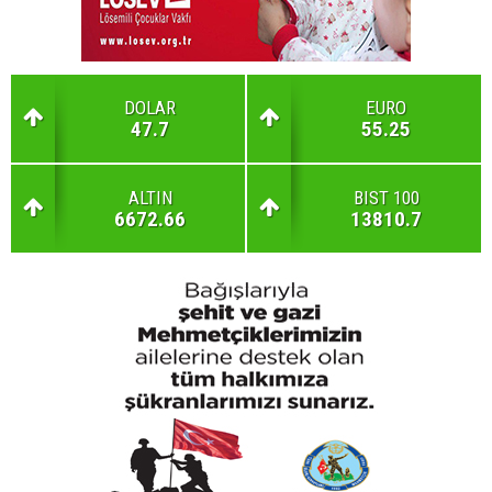
DOLAR
EURO
47.7
55.25
ALTIN
BIST 100
6672.66
13810.7