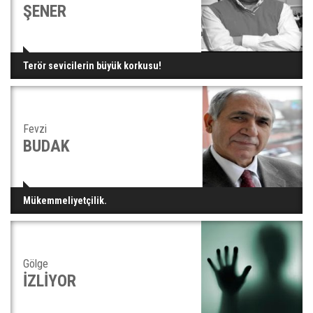
ŞENER
Terör sevicilerin büyük korkusu!
Fevzi
BUDAK
Mükemmeliyetçilik.
Gölge
İZLİYOR