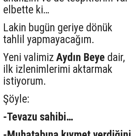
elbette ki…
Lakin bugün geriye dönük
tahlil yapmayacağım.
Yeni valimiz
Aydın Beye
dair,
ilk izlenimlerimi aktarmak
istiyorum.
Şöyle:
-Tevazu sahibi…
-Muhatabına kıymet verdiğini