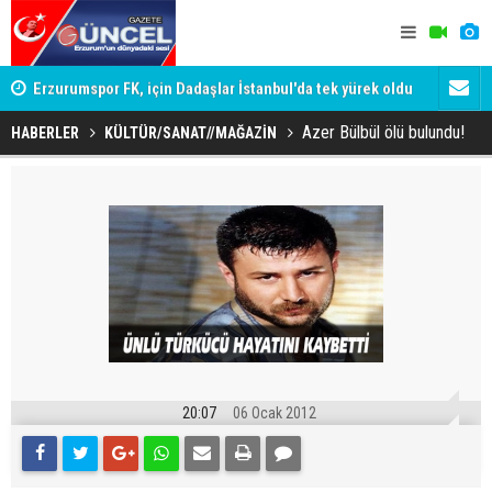
Erzurumspor FK, için Dadaşlar İstanbul'da tek yürek oldu
Meclis'te t
Kurul'da, b
Azer Bülbül ölü bulundu!
HABERLER
KÜLTÜR/SANAT//MAĞAZİN
20:07
06 Ocak 2012