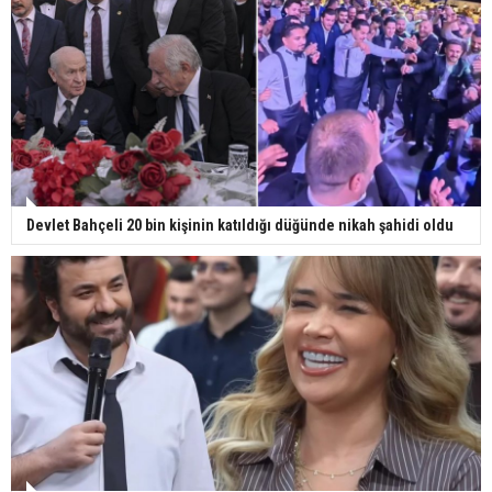
Devlet Bahçeli 20 bin kişinin katıldığı düğünde nikah şahidi oldu