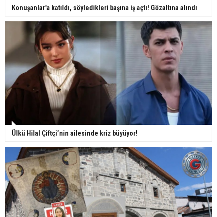
Konuşanlar'a katıldı, söyledikleri başına iş açtı! Gözaltına alındı
Ülkü Hilal Çiftçi’nin ailesinde kriz büyüyor!