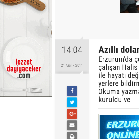
Azıllı dola
14:04
Erzurum'da ç
çalışan Halis 
21 Aralık 2011
ile hayatı değ
yerlere bildi
Okuma yazma 
kuruldu ve