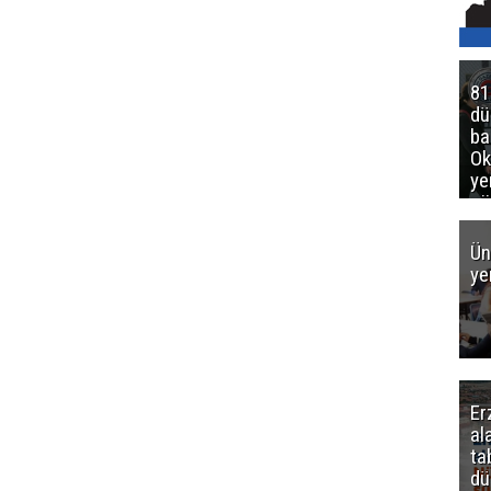
81
d
ba
Ok
ye
gö
Ün
ye
Er
al
ta
dü