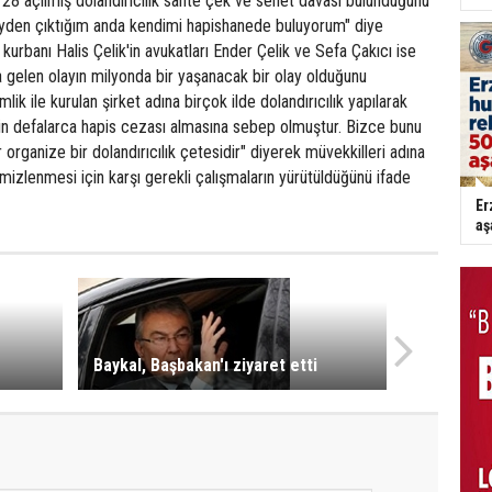
a 28 açılmış dolandırıcılık sahte çek ve senet davası bulunduğunu
öyden çıktığım anda kendimi hapishanede buluyorum" diye
kurbanı Halis Çelik'in avukatları Ender Çelik ve Sefa Çakıcı ise
a gelen olayın milyonda bir yaşanacak bir olay olduğunu
lik ile kurulan şirket adına birçok ilde dolandırıcılık yapılarak
nin defalarca hapis cezası almasına sebep olmuştur. Bizce bunu
r organize bir dolandırıcılık çetesidir" diyerek müvekkilleri adına
mizlenmesi için karşı gerekli çalışmaların yürütüldüğünü ifade
Er
aş
Baykal, Başbakan'ı ziyaret etti