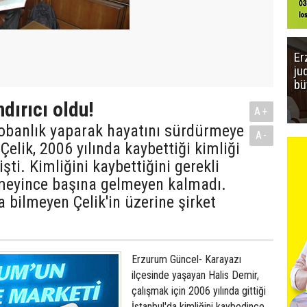
Er
ju
bü
ndırıcı oldu!
A+
obanlık yaparak hayatını sürdürmeye
A-
Çelik, 2006 yılında kaybettiği kimliği
işti. Kimliğini kaybettiğini gerekli
rmeyince başına gelmeyen kalmadı.
bilmeyen Çelik'in üzerine şirket
Erzurum Güncel- Karayazı
ilçesinde yaşayan Halis Demir,
çalışmak için 2006 yılında gittiği
İstanbul'da kimliğini kaybedince