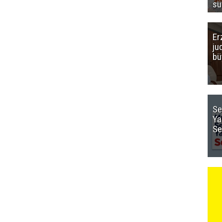
sü
Er
ju
bü
Se
Ya
Se