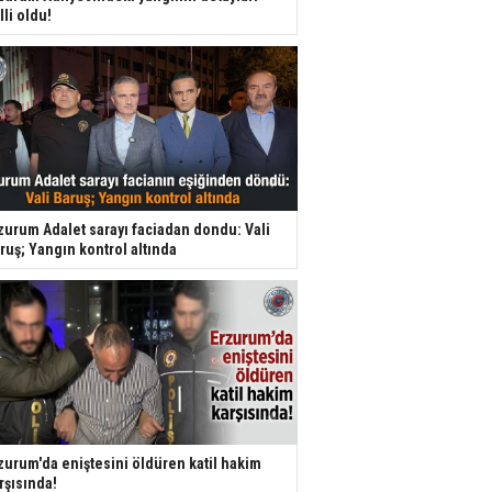
lli oldu!
zurum Adalet sarayı faciadan dondu: Vali
ruş; Yangın kontrol altında
zurum'da eniştesini öldüren katil hakim
rşısında!