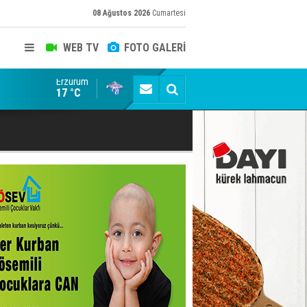
08 Ağustos 2026
Cumartesi
WEB TV
FOTO GALERİ
Erzurum
Konuşanlar'a katıldı, söyledikleri başına iş açtı! Göza
17 °C