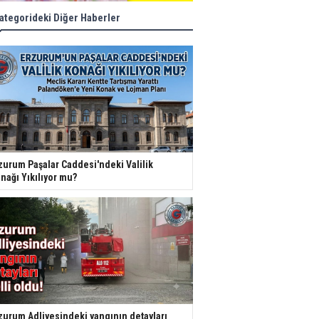
ategorideki Diğer Haberler
zurum Paşalar Caddesi'ndeki Valilik
nağı Yıkılıyor mu?
zurum Adliyesindeki yangının detayları