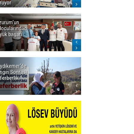
rüyor
zurum'un
Amar süper
docularından
ligi seviyor!
yük başarı
ydikemer'de
Muğla
ngın Sonrası
Büyükşehir
ferberlik
Tüm
İmkânlarıyla
Yangın
Sahasında