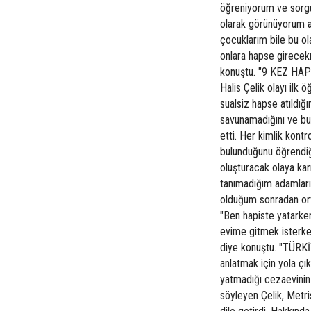
öğreniyorum ve sorgus
olarak görünüyorum a
çocuklarım bile bu o
onlara hapse girecekm
konuştu. "9 KEZ HA
Halis Çelik olayı ilk
sualsiz hapse atıldığ
savunamadığını ve bu
etti. Her kimlik kont
bulunduğunu öğrendiğ
oluşturacak olaya ka
tanımadığım adamları
olduğum sonradan orta
"Ben hapiste yatarke
evime gitmek isterke
diye konuştu. "TÜRK
anlatmak için yola çık
yatmadığı cezaevinin 
söyleyen Çelik, Metri