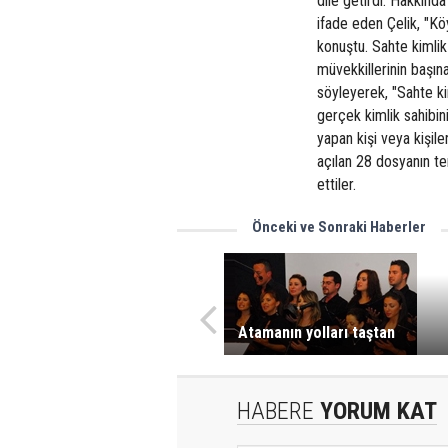
dile getirdi. Hakkınd
ifade eden Çelik, "K
konuştu. Sahte kimlik 
müvekkillerinin başın
söyleyerek, "Sahte kim
gerçek kimlik sahibi
yapan kişi veya kişile
açılan 28 dosyanın te
ettiler.
Önceki ve Sonraki Haberler
Atamanın yolları taştan
HABERE
YORUM KAT