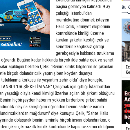
başına gelmeyen kalmadı. 9 ay
Bu K
çalıştığı İstanbul'dan
memleketine dönmek isteyen
Halis Çelik, Emniyet ekiplerinin
kontrolünde kimliği üzerine
kurulan şirketin kestiği çek ve
senetlerin karşılıksız çıktığı
gerekçesiyle hakkında tutuklama
u öğrendi. Bugüne kadar hakkında birçok ilde sahte çek ve senet
r açıldığını belirten Çelik, "Benim kimlik bilgilerim ile çıkarılan
Er
Ko
ketle birçok dolandırıcılık yapmış ben köyden dışarıya
tutuklanma korkusu ile yaşantım zehir oldu" diye konuştu.
NBUL'DA ŞİRKETİM VAR" Çalışmak için gittiği İstanbul'dan
yaşadığı olayla kendi kimliği üzerine açılan bir şirketi olduğunu
 "Benim hiçbirşeyden haberim yokken birdenbire şirket sahibi
ndırıcılık olayına karıştığımı öğrendim benim sadece ismim
olandırıcılıklardan mağdurum" diye konuştu. Çelik, "Sahte Halis
r yerinde dolaşarak benim ismimle birçok insanı dolandırırken, o
den çıkar çıkmaz ilk kimlik kontrolünde hapis cezamın olduğunu
Er