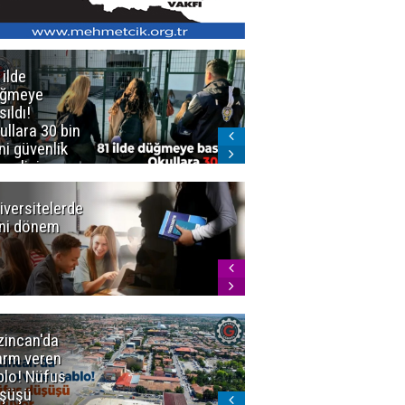
 ilde
Erzurum'da
üğmeye
Kürekle
sıldı!
işlenen
ullara 30 bin
vahşette karar
ni güvenlik
kesinleşti!
revlisi
Yargıtay
cezaları onadı
iversitelerde
Başkan
ni dönem
Sekmen'den
Tercih
Döneminde
Erzurum
Vurgusu
zincan'da
Meteoroloji
arm veren
uyardı!
blo! Nüfus
Doğu'ya yaz
şüşü
gelmeyecek