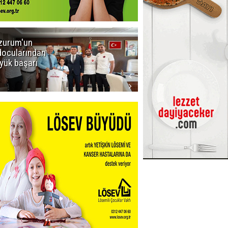
zurum'un
Amar süper
docularından
ligi seviyor!
yük başarı