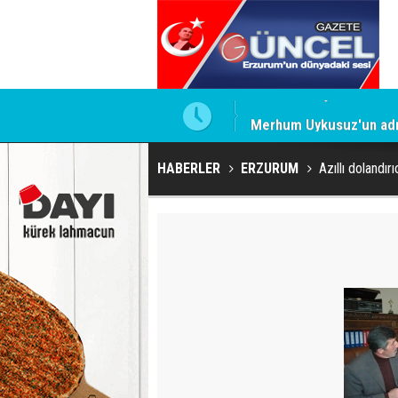
Merhum Uykusuz'un adı 
HABERLER
ERZURUM
Azıllı dolandırı