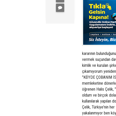
kararının bulunduğun
vermek suçundan davala
kimlik ve kurulan şir
çıkamıyorum yeniden 
"KÖYDE ÇOBANIM İSTA
memleketine dönerken 
öğrenen Halis Çelik,
oldum ve birçok dola
kullanılarak yapılan d
Çelik, Türkiye'nin he
yakalanmıyor ben köy