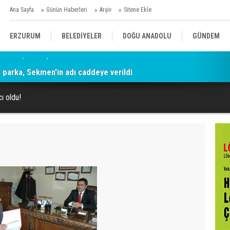
Ana Sayfa
Günün Haberleri
Arşiv
Sitene Ekle
ERZURUM
BELEDİYELER
DOĞU ANADOLU
GÜNDEM
parka, Sekmen'in adı caddeye verildi
SİYASET
AFAD/ SAVAŞ
SPOR
cı oldu!
KÜLTÜR/SANAT//MAĞAZİN
BODRUM