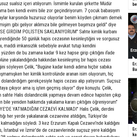
uz sualsiz içeri atılıyorum. İsmimle kurulan şirkette Müdür
be
ma ben kendi evimi bile zor geçindiriyorum. 7 çocuk babasıyım
laylar karşısında huzursuz oluyorlar benim köyden çıkmam demek
işim gibi geliyor aklımıza bile gelmeyen başımıza geldi" diye
PSE GİRDİM POLİSTEN SAKLANIYORUM" Sahte kimlik kurbanı
 öğrendiğinde 50 günlük hapis cezasının kesinleştiğini ve sorgusuz
ını, maddi imkansızlık sebebiyle avukat tutup kendini
 yüzden de bu zamana kadar 9 kez hapse girip çıktığını ifade
rolüne yakalandığında hakkından kesinleşmiş bir hapis cezası
Er
ini söyleyen Çelik, "Bugüne kadar kendi adıma hiçbir sabıka
Ba
rışmamışken her kimlik kontrolünde aranan isim oluyorum, hiç
 dolandırdığım gerekçesiyle hapis cezası alıp yatıyorum. Suçsuz
ya çıkıyor ama iş işten geçmiş oluyor" diye konuştu. Çelik,
n sahte Halis dolandırıcılık yapmaya devam edince hapisten çıkıp
n bile yeniden hakkımda yakalama kararı çıktığını öğreniyorum"
İYE'DE YATMADIĞIM CEZAEVİ KALMADI" Halis Çelik, derdini
tığı her yerde yakalanarak cezaevine atıldığını, Türkiye'de
kalmadığını söyledi. 3 kez Erzurum Kapalı Cezaevi'nde kaldığını
Er
s, İstanbul ve İzmir'de de cezaevlerinde suçsuz yere kaldığını
ka