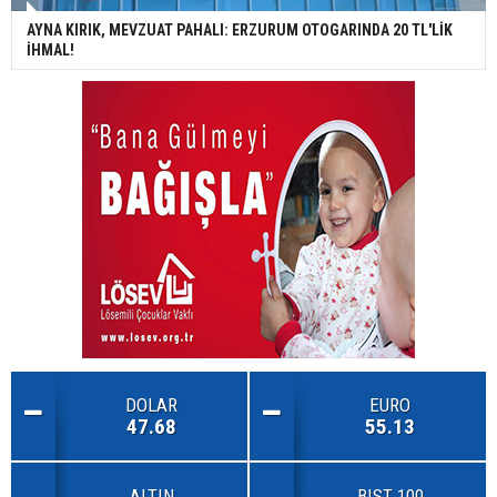
AYNA KIRIK, MEVZUAT PAHALI: ERZURUM OTOGARINDA 20 TL'LİK
İHMAL!
DOLAR
EURO
47.68
55.13
ALTIN
BIST 100