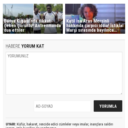
Dünya Kupası'nda dikkat
Katil İsa Aras Mersinli
çeken görüntü! Antrenmanda
hakkında çarpıcı iddia! İstiklal
dua ettiler
Marşı sırasında bayılınca...
HABERE
YORUM KAT
UYARI:
Küfür, hakaret, rencide edici cümleler veya imalar, inançlara saldırı