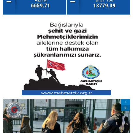
6659.71
13779.39