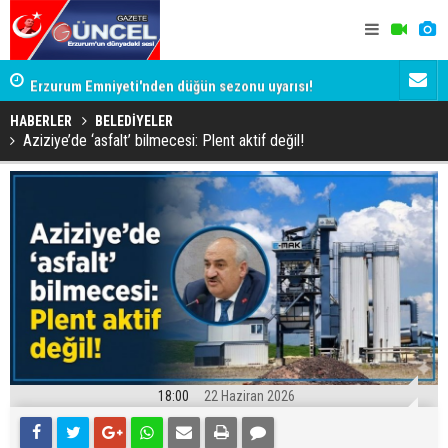
Erzurum Emniyeti'nden düğün sezonu uyarısı!
Erzurum Paş
mu?
HABERLER
BELEDİYELER
Aziziye’de ‘asfalt’ bilmecesi: Plent aktif değil!
18:00
22 Haziran 2026