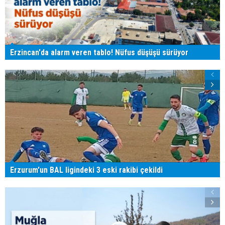
Erzincan'da alarm veren tablo! Nüfus düşüşü sürüyor
Erzurum'un BAL ligindeki 3 eski rakibi çekildi