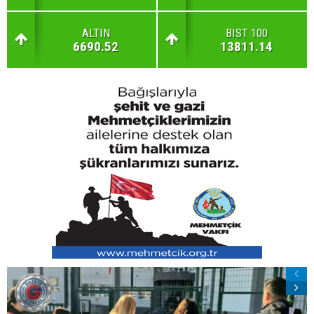
ALTIN
BIST 100
6690.52
13811.14