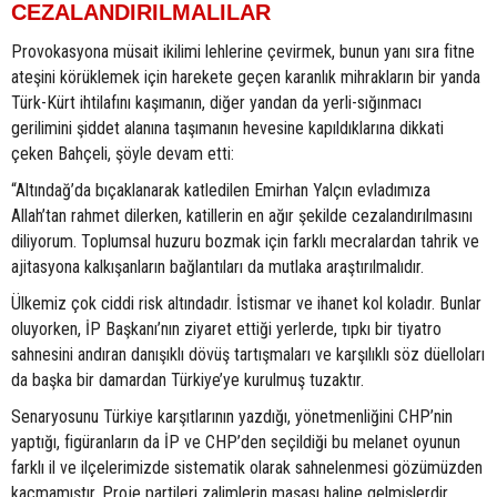
CEZALANDIRILMALILAR
Provokasyona müsait ikilimi lehlerine çevirmek, bunun yanı sıra fitne
ateşini körüklemek için harekete geçen karanlık mihrakların bir yanda
Türk-Kürt ihtilafını kaşımanın, diğer yandan da yerli-sığınmacı
gerilimini şiddet alanına taşımanın hevesine kapıldıklarına dikkati
çeken Bahçeli, şöyle devam etti:
“Altındağ’da bıçaklanarak katledilen Emirhan Yalçın evladımıza
Allah’tan rahmet dilerken, katillerin en ağır şekilde cezalandırılmasını
diliyorum. Toplumsal huzuru bozmak için farklı mecralardan tahrik ve
ajitasyona kalkışanların bağlantıları da mutlaka araştırılmalıdır.
Ülkemiz çok ciddi risk altındadır. İstismar ve ihanet kol koladır. Bunlar
oluyorken, İP Başkanı’nın ziyaret ettiği yerlerde, tıpkı bir tiyatro
sahnesini andıran danışıklı dövüş tartışmaları ve karşılıklı söz düelloları
da başka bir damardan Türkiye’ye kurulmuş tuzaktır.
Senaryosunu Türkiye karşıtlarının yazdığı, yönetmenliğini CHP’nin
yaptığı, figüranların da İP ve CHP’den seçildiği bu melanet oyunun
farklı il ve ilçelerimizde sistematik olarak sahnelenmesi gözümüzden
kaçmamıştır. Proje partileri zalimlerin maşası haline gelmişlerdir.