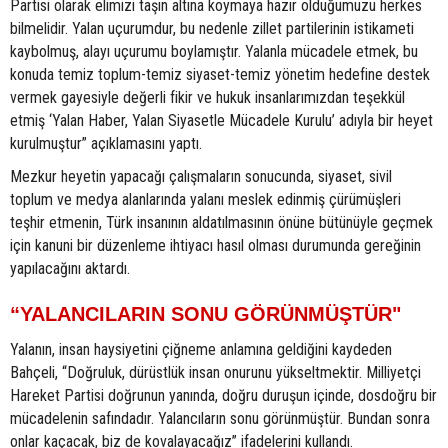
Partisi olarak elimizi taşın altına koymaya hazır olduğumuzu herkes
bilmelidir. Yalan uçurumdur, bu nedenle zillet partilerinin istikameti
kaybolmuş, alayı uçurumu boylamıştır. Yalanla mücadele etmek, bu
konuda temiz toplum-temiz siyaset-temiz yönetim hedefine destek
vermek gayesiyle değerli fikir ve hukuk insanlarımızdan teşekkül
etmiş ‘Yalan Haber, Yalan Siyasetle Mücadele Kurulu’ adıyla bir heyet
kurulmuştur” açıklamasını yaptı.
Mezkur heyetin yapacağı çalışmaların sonucunda, siyaset, sivil
toplum ve medya alanlarında yalanı meslek edinmiş çürümüşleri
teşhir etmenin, Türk insanının aldatılmasının önüne bütünüyle geçmek
için kanuni bir düzenleme ihtiyacı hasıl olması durumunda gereğinin
yapılacağını aktardı.
“YALANCILARIN SONU GÖRÜNMÜŞTÜR"
Yalanın, insan haysiyetini çiğneme anlamına geldiğini kaydeden
Bahçeli, “Doğruluk, dürüstlük insan onurunu yükseltmektir. Milliyetçi
Hareket Partisi doğrunun yanında, doğru duruşun içinde, dosdoğru bir
mücadelenin safındadır. Yalancıların sonu görünmüştür. Bundan sonra
onlar kaçacak, biz de kovalayacağız” ifadelerini kullandı.