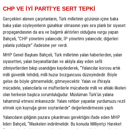
CHP VE İYİ PARTİ'YE SERT TEPKİ
Gerçekleri alenen çarpıtanların, Türk milletinin gözünün içine baka
baka yalan söyleyenlerin günahkar olmasının yanı sıra planlı bir siyaset
propagandasının da ara ve bağımlı aktörleri olduğuna vurgu yapan
Bahçeli, “CHP yönetimi yalancıdır, İP yönetimi yalancıdır, diğerleri
yalanla yoldaştır” ifadesine yer verdi.
MHP Genel Başkanı Bahçeli, Türk milletinin yalan haberlerden, yalan
siyasetten, yalan beyanatlardan ve aklıyla alay eden sefil
zihniyetlerden bıkıp usandığını kaydederek, “Yalancılar korosu artık
milli güvenlik tehdidi, milli huzur bozguncusu düzeyindedir. Böyle
gelse de böyle gitmemelidir, gitmeyecektir. Yalan ve iftirayla
mücadele, yalancılarla ve müfterilerle mücahede milli ve ahlaki ilkeleri
olan herkesin başlıca sorumluluğudur. Müslüman Türk’ün yalana
tahammül etmesi imkansızdır. Yalanı rehber yapanlar yurdumuzu rezil
etmek için kuyruğa giren soytarılardır” değerlendirmesini yaptı
Yalancıların ipliğinin pazara çıkarılması gerektiğini ifade eden MHP
lideri Bahçeli, “Maskeleri indirilmelidir. Bu konuda Milliyetçi Hareket