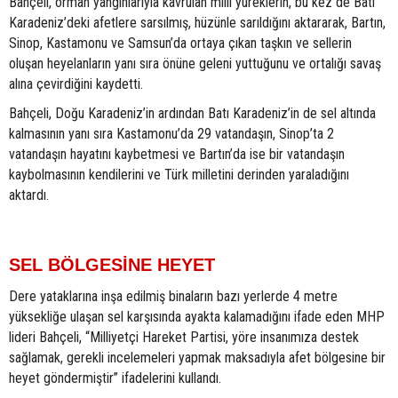
Bahçeli, orman yangınlarıyla kavrulan milli yüreklerin, bu kez de Batı
Karadeniz’deki afetlere sarsılmış, hüzünle sarıldığını aktararak, Bartın,
Sinop, Kastamonu ve Samsun’da ortaya çıkan taşkın ve sellerin
oluşan heyelanların yanı sıra önüne geleni yuttuğunu ve ortalığı savaş
alına çevirdiğini kaydetti.
Bahçeli, Doğu Karadeniz’in ardından Batı Karadeniz’in de sel altında
kalmasının yanı sıra Kastamonu’da 29 vatandaşın, Sinop’ta 2
vatandaşın hayatını kaybetmesi ve Bartın’da ise bir vatandaşın
kaybolmasının kendilerini ve Türk milletini derinden yaraladığını
aktardı.
SEL BÖLGESİNE HEYET
Dere yataklarına inşa edilmiş binaların bazı yerlerde 4 metre
yüksekliğe ulaşan sel karşısında ayakta kalamadığını ifade eden MHP
lideri Bahçeli, “Milliyetçi Hareket Partisi, yöre insanımıza destek
sağlamak, gerekli incelemeleri yapmak maksadıyla afet bölgesine bir
heyet göndermiştir” ifadelerini kullandı.