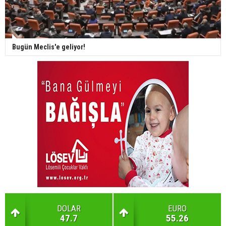
Bugün Meclis'e geliyor!
DOLAR
EURO
47.7
55.26