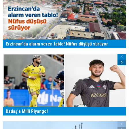
Erzincan'da alarm veren tablo! Nüfus düşüşü sürüyor
Dadaş'a Milli Piyango!