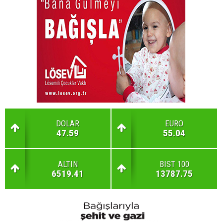
DOLAR
EURO
47.59
55.04
ALTIN
BIST 100
6519.41
13787.75