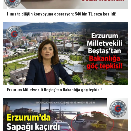
Hınıs'ta düğün konvoyuna operasyon: 540 bin TL ceza kesildi!
Erzurum Milletvekili Beştaş’tan Bakanlığa göç tepkisi!