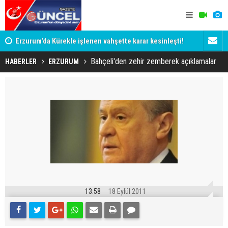
Erzurum'da Kürekle işlenen vahşette karar kesinleşti!
Erzurumspo
Yargıtay cezaları onadı
Bahçeli'den zehir zemberek açıklamalar
HABERLER
ERZURUM
13:58
18 Eylül 2011