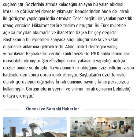
suçlamıştır. Sözlerinin altında kalacağını anlayan bu yalan abidesi
İmralı ile görüşmeyi devlete yıkmıştır. Kendilerinden önce de İmralı
ile görüşme yapıldığını iddia etmiştir. Terör örgütü ile yapılan pazarlık
utanç vericidir. Hükümet teröre teslim olmuştur. Bu Türk milletine
açıkça meydan okumadır ve ihanetten başka bir şey değildir.
Başbakan’ın bu eylemleri anayasa suçu oluşturmakta ve vatan
düşmanlık anlamına gelmektedir. Aldığı millet desteğini yanlış
yorumlayan Başbakan’ın verdiği kanlı tavizlerle PKK saldırılarının asıl
müsebbibi olmuştur. Şerefsizliğin kimin yakasın a yapıştığı açıkça
gözler önüne serilmiştir. İki yüzlünün kim olduğunu aziz milletimiz son
hadiselerden sonra görüp idrak etmiştir. Başbakan’ın özel temsilci
olarak görevlendirdiği şahıs İmralı canisine sayın sıfatını pervasızca
kullanmıştır. Görüşmelerin seyrini ve sınırını İmralı canisinin belirlediği
ortaya çıkmıştır."
Önceki ve Sonraki Haberler