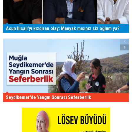
Acun Ilıcalı'yı kızdıran olay: Manyak mısınız siz oğlum ya?
Seydikemer'de Yangın Sonrası Seferberlik