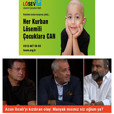
Acun Ilıcalı'yı kızdıran olay: Manyak mısınız siz oğlum ya?