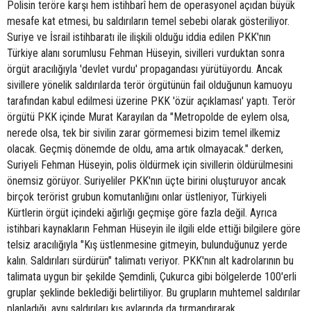
Polisin teröre karşı hem istihbarî hem de operasyonel açıdan büyük
mesafe kat etmesi, bu saldırıların temel sebebi olarak gösteriliyor.
Suriye ve İsrail istihbaratı ile ilişkili olduğu iddia edilen PKK'nın
Türkiye alanı sorumlusu Fehman Hüseyin, sivilleri vurduktan sonra
örgüt aracılığıyla 'devlet vurdu' propagandası yürütüyordu. Ancak
sivillere yönelik saldırılarda terör örgütünün fail olduğunun kamuoyu
tarafından kabul edilmesi üzerine PKK 'özür açıklaması' yaptı. Terör
örgütü PKK içinde Murat Karayılan da "Metropolde de eylem olsa,
nerede olsa, tek bir sivilin zarar görmemesi bizim temel ilkemiz
olacak. Geçmiş dönemde de oldu, ama artık olmayacak." derken,
Suriyeli Fehman Hüseyin, polis öldürmek için sivillerin öldürülmesini
önemsiz görüyor. Suriyeliler PKK'nın üçte birini oluşturuyor ancak
birçok terörist grubun komutanlığını onlar üstleniyor, Türkiyeli
Kürtlerin örgüt içindeki ağırlığı geçmişe göre fazla değil. Ayrıca
istihbari kaynakların Fehman Hüseyin ile ilgili elde ettiği bilgilere göre
telsiz aracılığıyla "Kış üstlenmesine gitmeyin, bulunduğunuz yerde
kalın. Saldırıları sürdürün" talimatı veriyor. PKK'nın alt kadrolarının bu
talimata uygun bir şekilde Şemdinli, Çukurca gibi bölgelerde 100'erli
gruplar şeklinde beklediği belirtiliyor. Bu grupların muhtemel saldırılar
planladığı, aynı saldırıları kış aylarında da tırmandırarak