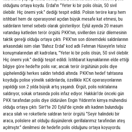
olduğunu ortaya koydu. Erdal'ın "Yeter ki bir polis ölsün, 50 sivil
ölebilir. Hiç önemi yok." dediği tespit edildi. Polisin teröre karşı hem
istihbarî hem de operasyonel açıdan büyük mesafe kat etmesi, bu
saldırıların temel sebebi olarak gösteriliyor. Eylül ayında 20 masum
vatandaşı katleden terör örgütü PKK'nın, sivillerden özür dilemesinin
taktik gereği olduğu ortaya çıktı. PKK'nın son dönemdeki saldırılarının
arkasındaki isim olan 'Bahoz Erdal' kod adlı Fehman Hüseyin'in telsiz
konuşmalarından alt kadrolara, "Yeter ki bir polis ölsün, 50 sivil ölebilir.
Hiç önemi yok." dediği tespit edildi. İstihbarat kaynaklarının elde ettiği
bilgiye göre hedefte polis var; ancak terör örgütünün polis diye
şüphelendiği herkes saldırı tehdidi altında. PKK'nın hedef tahtasına
koyduğu polise yönelik saldırılarda, özellikle KCK operasyonlarının
yapıldığı son 2 yılda büyük artış yaşandı. Örgüt, polis noktalarına
saldırıyor, sokak ortasında polis infaz ediyor. Hakkâri'de önceki gün
PKK tarafından polis diye öldürülen Engin Yıldırım'ın kimya mühendisi
olduğu ortaya çıktı. Siirt'te 20 Eylül'de içinde altı kadının bulunduğu
araca silah ve roketlerle saldıran terör örgütü "Seyir halindeki bir
araca, polislere ait olduğu düşünülerek gerillalarımız tarafından ateş
açılmıştır." denilmesi de hedefin polis olduğunu ortaya koyuyordu.