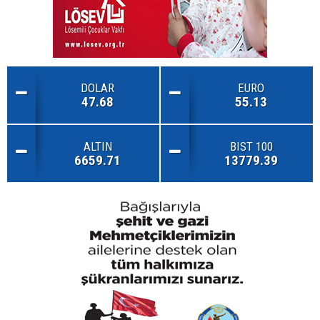
DOLAR
EURO
47.68
55.13
ALTIN
BIST 100
6659.71
13779.39