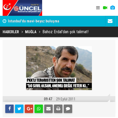
um
İstanbul'da mavi-beyaz buluşma
Erzurumspo
Bahoz Erdal'dan şok talimat!
HABERLER
MUĞLA
09:47
29 Eylül 2011