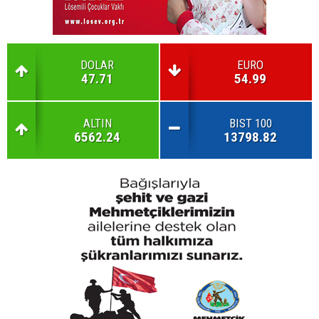
DOLAR
EURO
47.71
54.99
ALTIN
BIST 100
6562.24
13798.82