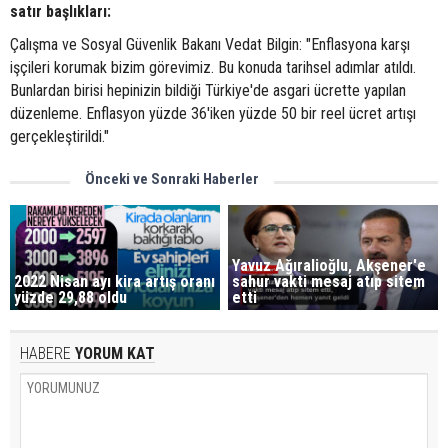
satır başlıkları:
Çalışma ve Sosyal Güvenlik Bakanı Vedat Bilgin: "Enflasyona karşı
işçileri korumak bizim görevimiz. Bu konuda tarihsel adımlar atıldı.
Bunlardan birisi hepinizin bildiği Türkiye'de asgari ücrette yapılan
düzenleme. Enflasyon yüzde 36'iken yüzde 50 bir reel ücret artışı
gerçekleştirildi."
Önceki ve Sonraki Haberler
Yavuz Ağıralioğlu, Akşener'e
2022 Nisan ayı kira artış oranı
sahur vakti mesaj atıp sitem
yüzde 29,88 oldu
etti
HABERE
YORUM KAT